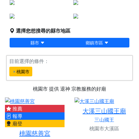
點燈服務
宗教服務
堪輿/風水
科儀法會
選擇您想搜尋的縣市地區
縣市
鄉鎮市區
目前選擇的條件：
桃園市
桃園市
提供
退神
宗教服務的好廟
推薦
大溪三山國王廟
報導
三山國王
廟登
桃園市大溪區
桃園慈善宮