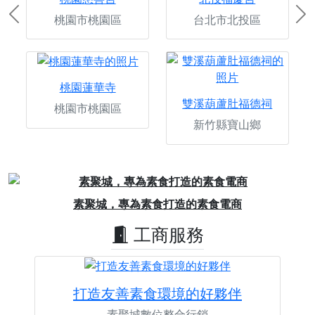
桃園市桃園區
台北市北投區
Previous
Ne
桃園蓮華寺
雙溪葫蘆肚福德祠
桃園市桃園區
新竹縣寶山鄉
Previous
Next
素聚城，專為素食打造的素食電商
工商服務
打造友善素食環境的好夥伴
素聚城數位整合行銷