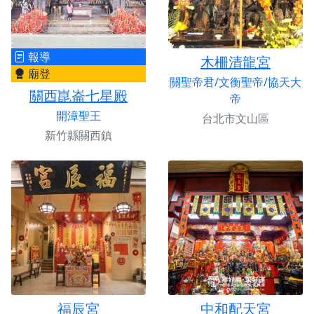
報導
木柵清龍宮
廟登
關聖帝君/文衡聖帝/協天大
關西崑崙七星殿
帝
開漳聖王
台北市文山區
新竹縣關西鎮
福辰宮
中和配天宮