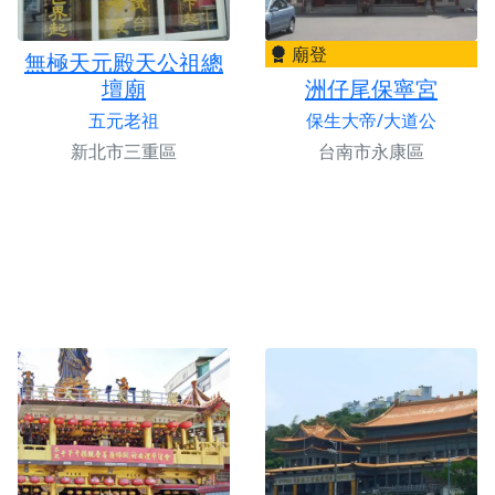
廟登
無極天元殿天公祖總
壇廟
洲仔尾保寧宮
五元老祖
保生大帝/大道公
新北市三重區
台南市永康區