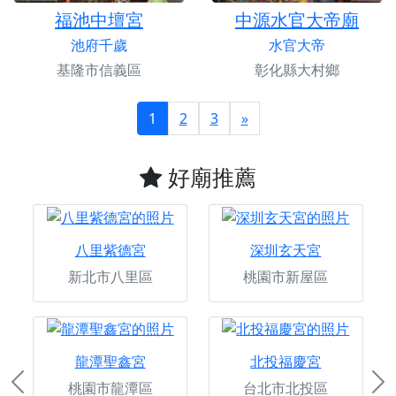
福池中壇宮
中源水官大帝廟
池府千歲
水官大帝
基隆市信義區
彰化縣大村鄉
1
2
3
»
好廟推薦
八里紫德宮
深圳玄天宮
新北市八里區
桃園市新屋區
龍潭聖鑫宮
北投福慶宮
桃園市龍潭區
台北市北投區
Previous
Ne