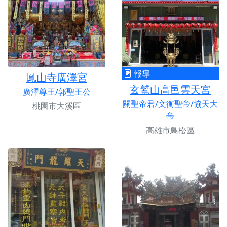
報導
鳳山寺廣澤宮
玄鷲山高邑雲天宮
廣澤尊王/郭聖王公
關聖帝君/文衡聖帝/協天大
桃園市大溪區
帝
高雄市鳥松區