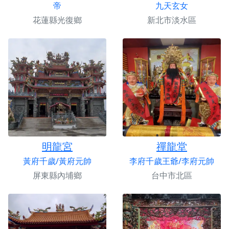
帝
九天玄女
花蓮縣光復鄉
新北市淡水區
明龍宮
禪龍堂
黃府千歲/黃府元帥
李府千歲王爺/李府元帥
屏東縣內埔鄉
台中市北區