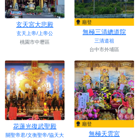
廟登
玄天宮大悲殿
無極三清總道院
玄天上帝/上帝公
三清道祖
桃園市中壢區
台中市外埔區
廟登
花蓮光復武聖殿
無極天雲宮
關聖帝君/文衡聖帝/協天大