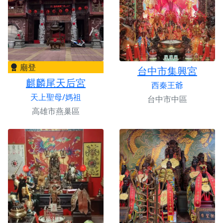
廟登
台中市集興宮
麒麟尾天后宮
西秦王爺
天上聖母/媽祖
台中市中區
高雄市燕巢區