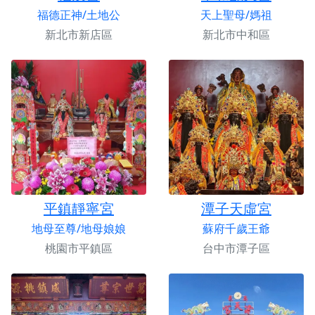
福德正神/土地公
天上聖母/媽祖
新北市新店區
新北市中和區
平鎮靜寧宮
潭子天虛宮
地母至尊/地母娘娘
蘇府千歲王爺
桃園市平鎮區
台中市潭子區