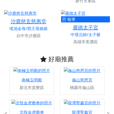
新竹市東區
報導
沙鹿慈玄慈惠堂
廣德太子宮
瑤池金母/西王母娘娘
中壇元帥/太子爺
台中市沙鹿區
高雄市美濃區
好廟推薦
南極玉明殿
龜山慈恩宮
新北市貢寮區
桃園市龜山區
北投金虎爺會
龍潭聖鑫宮