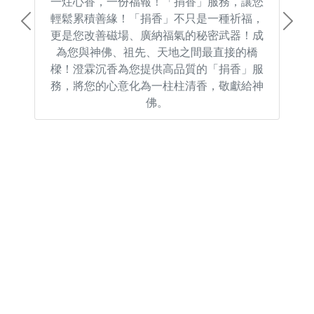
一炷心香，一份福報！「捐香」服務，讓您
輕鬆累積善緣！「捐香」不只是一種祈福，
Previous
Next
更是您改善磁場、廣納福氣的秘密武器！成
為您與神佛、祖先、天地之間最直接的橋
樑！澄霖沉香為您提供高品質的「捐香」服
務，將您的心意化為一柱柱清香，敬獻給神
佛。