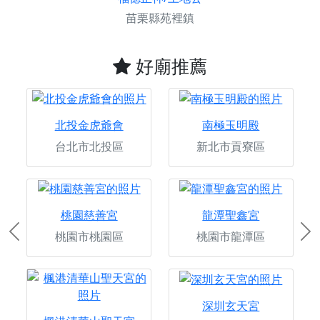
苗栗縣苑裡鎮
好廟推薦
北投金虎爺會
南極玉明殿
台北市北投區
新北市貢寮區
桃園慈善宮
龍潭聖鑫宮
桃園市桃園區
桃園市龍潭區
Previous
Ne
深圳玄天宮