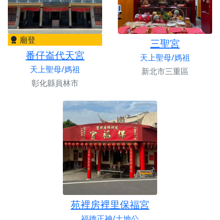
廟登
三聖宮
番仔崙代天宮
天上聖母/媽祖
天上聖母/媽祖
新北市三重區
彰化縣員林市
苑裡房裡里保福宮
福德正神/土地公