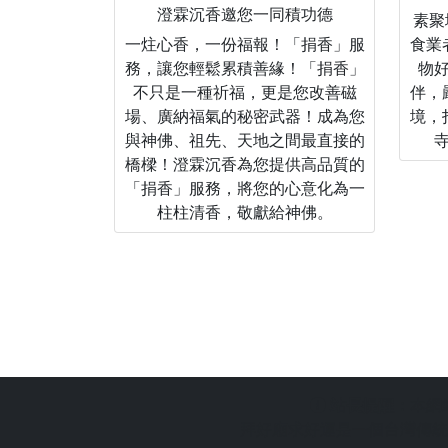
澄霖沉香邀您一同積功德
素聚城
一炷心香，一份福報！「捐香」服
食業
務，讓您輕鬆累積善緣！「捐香」
物
不只是一種祈福，更是您改善磁
伴，
場、廣納福氣的秘密武器！成為您
境，
與神佛、祖先、天地之間最直接的
橋樑！澄霖沉香為您提供高品質的
「捐香」服務，將您的心意化為一
柱柱清香，敬獻給神佛。
站長提醒：
本網
拜好廟求好運是一個台灣傳統