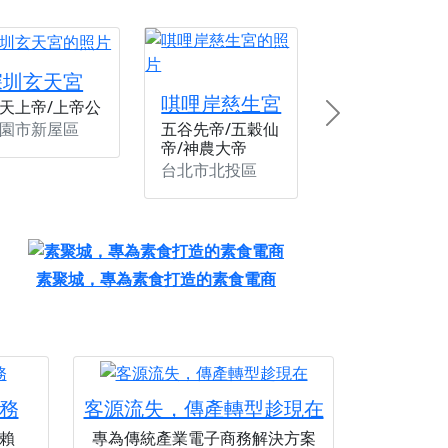
份感謝守護的虔誠心意
來參香，共同向七娘媽祝壽祈福
深圳玄天宮
財運亨通、事業順遂、百邪退散。
唭哩岸慈生宮
天上帝/上帝公
Next
園市新屋區
五谷先帝/五穀仙
帝/神農大帝
台北市北投區
素聚城，專為素食打造的素食電商
務
客源流失，傳產轉型趁現在
賴
專為傳統產業電子商務解決方案