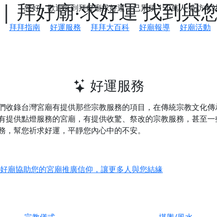
| 拜好廟‧求好運 找到與
您好，歡迎來到拜好廟求好運，已累積
150萬人
造訪本
拜拜指南
好運服務
拜拜大百科
好廟報導
好廟活動
好運服務
們收錄台灣宮廟有提供那些宗教服務的項目，在傳統宗教文化傳
有提供
點燈服務
的宮廟，有提供
收驚、祭改
的宗教服務，甚至一
務，幫您祈求好運，平靜您內心中的不安。
鄉 池和宮】 贊助支持我們推廣台灣民俗宗教文化
好廟協助您的宮廟推廣信仰，讓更多人與您結緣
會】丙午年最Chill的神級會香之旅，這不只是一場宗教盛事，
慈生宮】慶讚中元普渡法會，誠摯邀請您一同參與，為自己與家