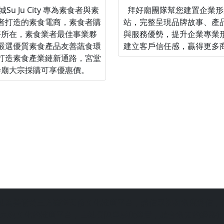
Su Ju City 專為素食者與素
拜好廟團隊幫您建置企業形
者打造的素食電商，素食者購
站，完整呈現品牌故事、產
好所在，素食業者最佳事業夥
與服務優勢，提升企業專業
嚴選優質素食產品友善蔬食環
建立客戶信任感，贏得更多
打造素食產業鏈新通路，宮堂
寺廟大宗採購可享優惠價。
站為善意第三方臺灣民俗文化推廣平台，請信眾切勿過度迷信，
宗教文化的推廣平台，由站長陳皇杉所建置，結合過去的網路行