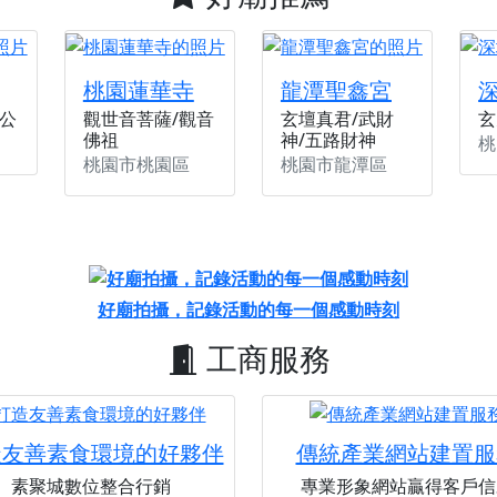
天宮】農曆七月擴大犒軍科儀，吉祥月不只有普渡祈福，也有一
天宮】七娘媽聖誕祝壽慶典，誠摯邀請十方善信大德攜家帶眷前
桃園蓮華寺
龍潭聖鑫宮
廟)】虎爺元帥 開光大典，祈求虎爺神威護持，庇佑闔家平安、
公
觀世音菩薩/觀音
玄壇真君/武財
玄
加入我們LINE官方帳號，讓我們協助您的廟宇推廣。
佛祖
神/五路財神
桃
廟宇的參拜體驗，推廣您的信仰
桃園市桃園區
桃園市龍潭區
好廟拍攝，記錄活動的每一個感動時刻
工商服務
造友善素食環境的好夥伴
傳統產業網站建置服
素聚城數位整合行銷
專業形象網站贏得客戶信