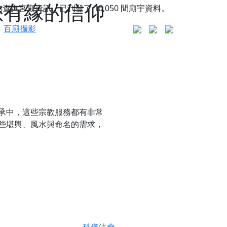
您有緣的信仰
站查詢宮廟資訊，已刊登了
10,050
間廟宇資料。
百廟攝影
承中，這些宗教服務都有非常
些
堪輿、風水與命名
的需求，
更是一趟充滿神明加持、帶你走透透的「神級文化
人累積福德、祈求平安好運