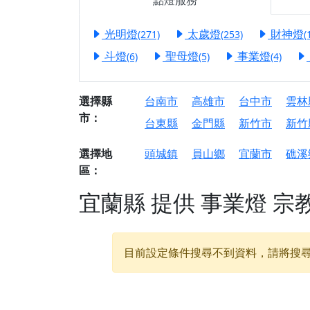
點燈服務
【屏東縣獅子鄉 楓
終追遠、廣植福田
光明燈
太歲燈
財神燈
(271)
(253)
(
【桃園市 桃園蓮華
斗燈
聖母燈
事業燈
(6)
(5)
(4)
願平安順遂的慈悲心
【桃園龜山 慈恩宮
選擇縣
台南市
高雄市
台中市
雲林
【新北貢寮 南極玉
市：
台東縣
金門縣
新竹市
新竹
下善緣。
【桃園慈善宮(天公
選擇地
頭城鎮
員山鄉
宜蘭市
礁溪
是「超級加倍」！
區：
【台北北投 福慶宮
宜蘭縣
提供
事業燈
宗
【桃園龜山 慈恩宮
【桃園龜山 慈恩宮
目前設定條件搜尋不到資料，請將搜
【新北八里 紫德宮
【台北北投金虎爺會
【新北八里 紫德宮