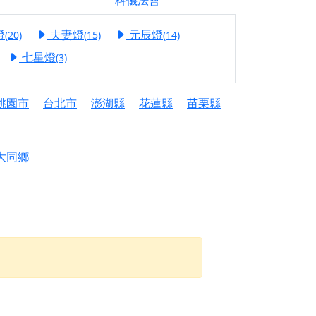
科儀法會
信大德，一同回到母娘慈悲座前，祈福納祥、慎
燈
夫妻燈
元辰燈
(20)
(15)
(14)
份對祖先的感恩、對親人的思念，也是為家人祈
七星燈
(3)
邀十方善信大德共同參與。
桃園市
台北市
澎湖縣
花蓮縣
苗栗縣
先親眷祈求安息，也為自身與家人累積福德、種
天尊」 親自坐鎮主法！幫你累積的功德福報自然
大同鄉
地公埔，祈願闔家平安、地方祥和、福運綿長。
沐母娘慈光，共祈平安吉祥
陽兩利、闔家平安的殊勝因緣。
田
回憶
忘。