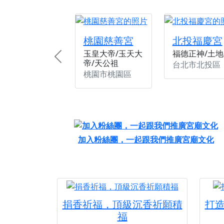
【桃園新屋 深圳玄
【桃園新屋 深圳玄
桃園慈善宮
北投福慶宮
【桃園慈善宮(天公
玉皇大帝/玉天大
福德正神/土地
歡迎友廟長官、小編
Previous
帝/天公祖
台北市北投區
歡迎信眾分享您前往
桃園市桃園區
加入粉絲團，一起跟我們推廣宮廟文化
捐香祈福，頂級沉香祈願積
打
福