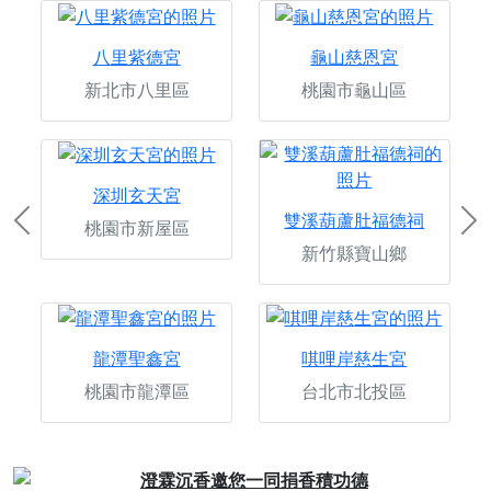
八里紫德宮
龜山慈恩宮
新北市八里區
桃園市龜山區
深圳玄天宮
雙溪葫蘆肚福德祠
桃園市新屋區
Previous
Ne
新竹縣寶山鄉
龍潭聖鑫宮
唭哩岸慈生宮
桃園市龍潭區
台北市北投區