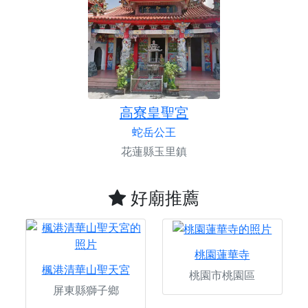
高寮皇聖宮
蛇岳公王
花蓮縣玉里鎮
好廟推薦
桃園蓮華寺
楓港清華山聖天宮
桃園市桃園區
屏東縣獅子鄉