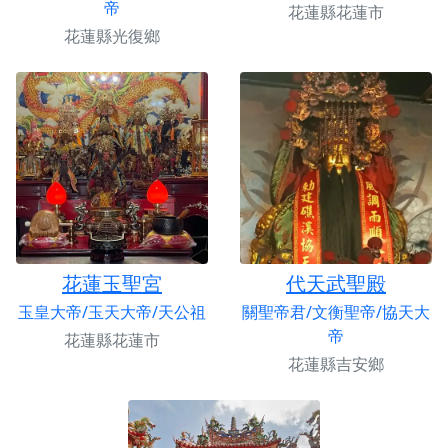
帝
花蓮縣花蓮市
花蓮縣光復鄉
花蓮玉聖宮
代天武聖殿
玉皇大帝/玉天大帝/天公祖
關聖帝君/文衡聖帝/協天大
帝
花蓮縣花蓮市
花蓮縣吉安鄉