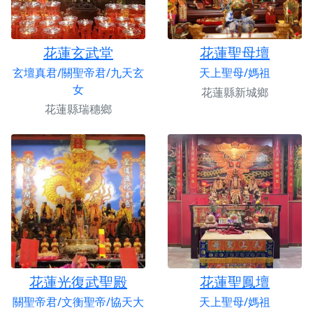
花蓮玄武堂
花蓮聖母壇
玄壇真君/關聖帝君/九天玄
天上聖母/媽祖
女
花蓮縣新城鄉
花蓮縣瑞穗鄉
花蓮光復武聖殿
花蓮聖鳳壇
關聖帝君/文衡聖帝/協天大
天上聖母/媽祖