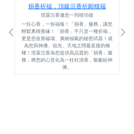
捐香祈福，頂級沉香祈願積福
澄霖沉香邀您一同積功德
一炷心香，一份福報！「捐香」服務，讓您
輕鬆累積善緣！「捐香」不只是一種祈福，
Previous
Next
更是您改善磁場、廣納福氣的秘密武器！成
為您與神佛、祖先、天地之間最直接的橋
樑！澄霖沉香為您提供高品質的「捐香」服
務，將您的心意化為一柱柱清香，敬獻給神
佛。