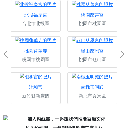
北投福慶宮
桃園慈善宮
台北市北投區
桃園市桃園區
桃園蓮華寺
龜山慈恩宮
Previous
Ne
桃園市桃園區
桃園市龜山區
池和宮
南極玉明殿
新竹縣新豐鄉
新北市貢寮區
Previous
Next