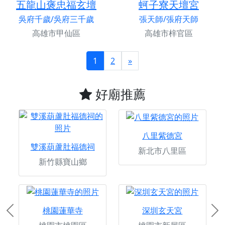
五龍山褒忠福玄壇
蚵子寮天壇宮
吳府千歲/吳府三千歲
張天師/張府天師
高雄市甲仙區
高雄市梓官區
1
2
»
好廟推薦
八里紫德宮
雙溪葫蘆肚福德祠
新北市八里區
新竹縣寶山鄉
桃園蓮華寺
深圳玄天宮
Previous
Ne