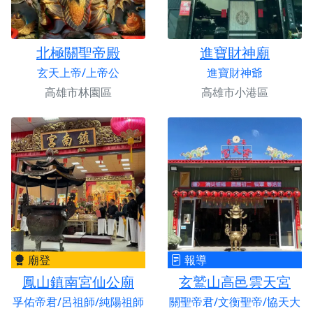
北極關聖帝殿
進寶財神廟
玄天上帝/上帝公
進寶財神爺
高雄市林園區
高雄市小港區
廟登
報導
鳳山鎮南宮仙公廟
玄鷲山高邑雲天宮
孚佑帝君/呂祖師/純陽祖師
關聖帝君/文衡聖帝/協天大