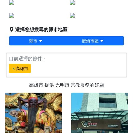
點燈服務
宗教服務
堪輿/風水
科儀法會
選擇您想搜尋的縣市地區
縣市
鄉鎮市區
目前選擇的條件：
高雄市
高雄市
提供
光明燈
宗教服務的好廟