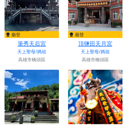
廟登
廟登
筆秀天后宮
頂鹽田天月宮
天上聖母/媽祖
天上聖母/媽祖
高雄市橋頭區
高雄市橋頭區