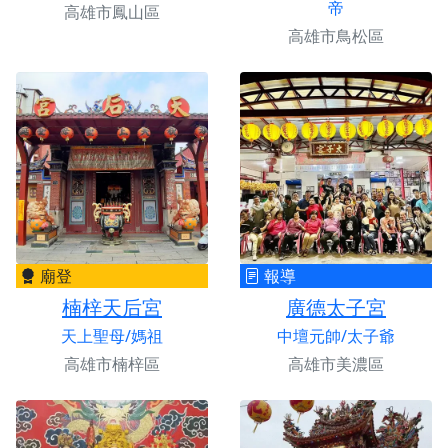
帝
高雄市鳳山區
高雄市鳥松區
廟登
報導
楠梓天后宮
廣德太子宮
天上聖母/媽祖
中壇元帥/太子爺
高雄市楠梓區
高雄市美濃區