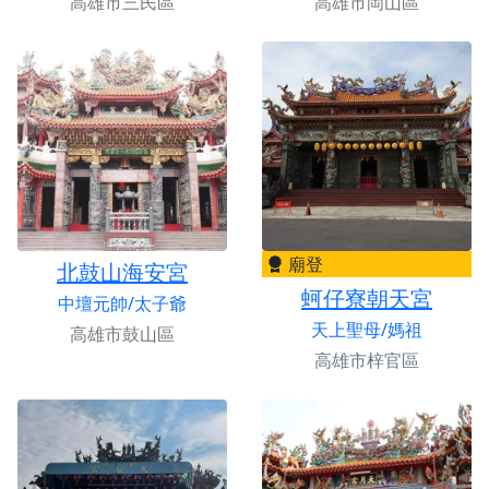
高雄市三民區
高雄市岡山區
廟登
北鼓山海安宮
蚵仔寮朝天宮
中壇元帥/太子爺
天上聖母/媽祖
高雄市鼓山區
高雄市梓官區