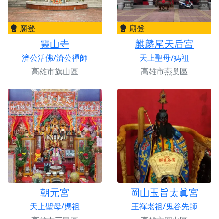
廟登
廟登
靈山寺
麒麟尾天后宮
濟公活佛/濟公禪師
天上聖母/媽祖
高雄市旗山區
高雄市燕巢區
朝元宮
岡山玉旨太眞宮
天上聖母/媽祖
王禪老祖/鬼谷先師