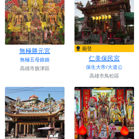
廟登
無極勝元宮
仁美保民宮
無極五母娘娘
保生大帝/大道公
高雄市旗津區
高雄市鳥松區