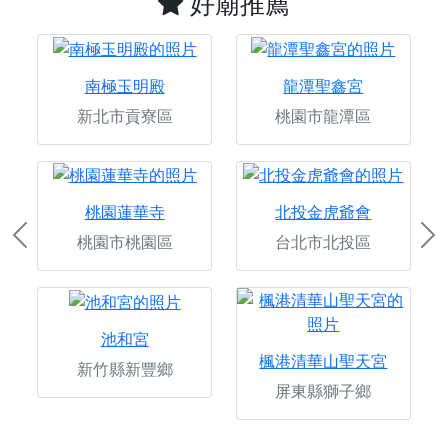
好廟推薦
南極玉明殿
龍潭聖鑫宮
新北市貢寮區
桃園市龍潭區
桃園蓮華寺
北投金虎爺會
桃園市桃園區
台北市北投區
Previous
Ne
池和宮
楓港清華山聖天宮
新竹縣新豐鄉
屏東縣獅子鄉