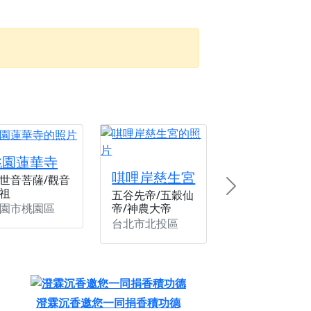
份感謝守護的虔誠心意
來參香，共同向七娘媽祝壽祈福
財運亨通、事業順遂、百邪退散。
桃園蓮華寺
唭哩岸慈生宮
世音菩薩/觀音
祖
Next
五谷先帝/五穀仙
園市桃園區
帝/神農大帝
台北市北投區
澄霖沉香邀您一同捐香積功德