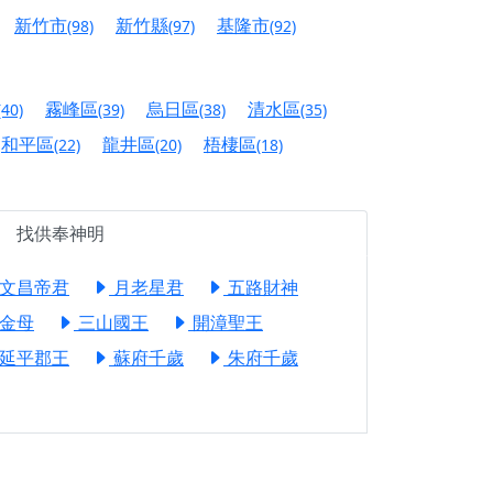
信大德，一同回到母娘慈悲座前，祈福納祥、慎
新竹市
新竹縣
基隆市
(98)
(97)
(92)
份對祖先的感恩、對親人的思念，也是為家人祈
霧峰區
烏日區
清水區
(40)
(39)
(38)
(35)
邀十方善信大德共同參與。
和平區
龍井區
梧棲區
(22)
(20)
(18)
先親眷祈求安息，也為自身與家人累積福德、種
天尊」 親自坐鎮主法！幫你累積的功德福報自然
找供奉神明
文昌帝君
月老星君
五路財神
地公埔，祈願闔家平安、地方祥和、福運綿長。
金母
三山國王
開漳聖王
沐母娘慈光，共祈平安吉祥
延平郡王
蘇府千歲
朱府千歲
陽兩利、闔家平安的殊勝因緣。
田
回憶
忘。