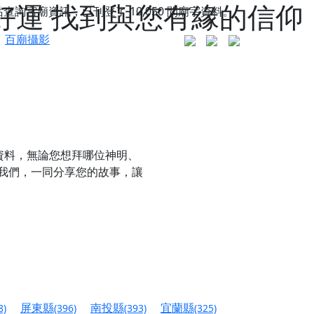
好運 找到與您有緣的信仰
站查詢宮廟資訊，已刊登了
10,050
間廟宇資料。
百廟攝影
資料，無論您想拜哪位神明、
我們，一同分享您的故事，讓
更是一趟充滿神明加持、帶你走透透的「神級文化
人累積福德、祈求平安好運
屏東縣
南投縣
宜蘭縣
8)
(396)
(393)
(325)