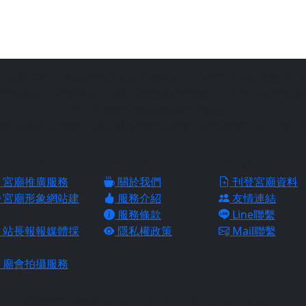
站為善意第三方臺灣民俗文化推廣平台，請信眾切勿過度迷信，
宗教文化的推廣平台，由站長陳皇杉所建置，結合過去的網路行
助各地宮廟推廣自家信仰與文化，
找到心目中的好廟，並且透過好廟的推廣，能夠更深入的了解各
廟推廣服務
網站介紹
網站服務
宮廟推廣服務
關於我們
刊登宮廟資料
宮廟形象網站建
服務介紹
友情連結
服務條款
Line聯繫
站長報報媒體採
隱私權政策
Mail聯繫
廟會拍攝服務
皇佑網路行銷 Copyright © 2024 All Rights reserved.