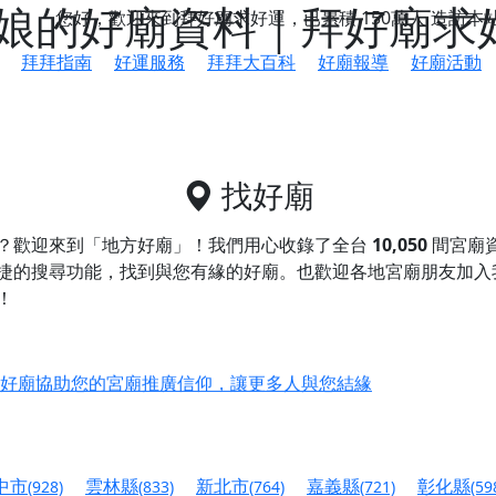
娘的好廟資料｜拜好廟求
您好，歡迎來到拜好廟求好運，已累積
150萬人
造訪本
拜拜指南
好運服務
拜拜大百科
好廟報導
好廟活動
找好廟
？歡迎來到「地方好廟」！我們用心收錄了全台
10,050
間宮廟
捷的搜尋功能，找到與您有緣的好廟。
也歡迎各地宮廟朋友加入
！
鄉 池和宮】 贊助支持我們推廣台灣民俗宗教文化
好廟協助您的宮廟推廣信仰，讓更多人與您結緣
會】丙午年最Chill的神級會香之旅，這不只是一場宗教盛事，
慈生宮】慶讚中元普渡法會，誠摯邀請您一同參與，為自己與家
中市
雲林縣
新北市
嘉義縣
彰化縣
(928)
(833)
(764)
(721)
(59