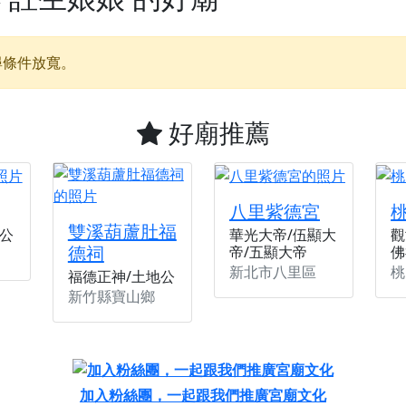
天宮】農曆七月擴大犒軍科儀，吉祥月不只有普渡祈福，也有一
天宮】七娘媽聖誕祝壽慶典，誠摯邀請十方善信大德攜家帶眷前
尋條件放寬。
廟)】虎爺元帥 開光大典，祈求虎爺神威護持，庇佑闔家平安、
加入我們LINE官方帳號，讓我們協助您的廟宇推廣。
好廟推薦
廟宇的參拜體驗，推廣您的信仰
八里紫德宮
雙溪葫蘆肚福
公
華光大帝/伍顯大
觀
德祠
帝/五顯大帝
佛
新北市八里區
桃
福德正神/土地公
新竹縣寶山鄉
加入粉絲團，一起跟我們推廣宮廟文化