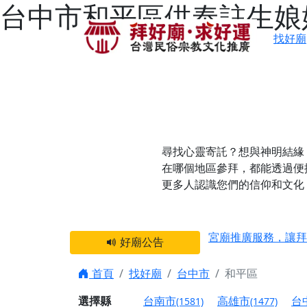
台中市和平區供奉註生娘
找好廟
尋找心靈寄託？想與神明結緣
在哪個地區參拜，都能透過便
更多人認識您們的信仰和文化
感謝 【新竹縣新豐
宮廟推廣服務，讓拜
好廟公告
【台北 北投金虎爺
之旅」！
首頁
找好廟
台中市
和平區
【台北北投 唭哩岸
選擇縣
台南市
高雄市
台
(1581)
(1477)