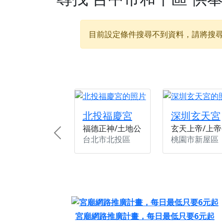
【桃園新屋 深圳玄
【桃園新屋 深圳玄
目前設定條件搜尋不到資料，請將搜
【桃園慈善宮(天公
歡迎友廟長官、小編
歡迎信眾分享您前往
北投福慶宮
深圳玄天宮
福德正神/土地公
玄天上帝/上帝
Previous
台北市北投區
桃園市新屋區
宮廟網路推廣計畫，每日最低只要6元起