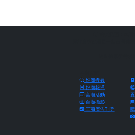
站長提醒：
本網
拜好廟求好運是一個台灣傳統
協助信眾從需求
好廟功能
好
好廟搜尋
好廟報導
宮廟活動
置
百廟攝影
工商廣告刊登
購