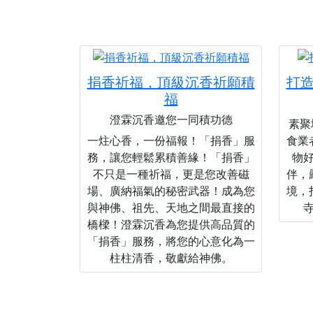
捐香祈福，頂級沉香祈願積
打
福
澄霖沉香邀您一同積功德
素聚城
一炷心香，一份福報！「捐香」服
食業
務，讓您輕鬆累積善緣！「捐香」
物
不只是一種祈福，更是您改善磁
伴，
場、廣納福氣的秘密武器！成為您
境，
與神佛、祖先、天地之間最直接的
橋樑！澄霖沉香為您提供高品質的
「捐香」服務，將您的心意化為一
柱柱清香，敬獻給神佛。