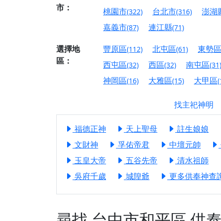
【屏東縣獅子鄉 楓
市：
桃園市
台北市
澎湖
(322)
(316)
終追遠、廣植福田
嘉義市
連江縣
(87)
(71)
【桃園市 桃園蓮華
願平安順遂的慈悲心
選擇地
豐原區
北屯區
東勢
(112)
(61)
區：
【桃園龜山 慈恩宮
西屯區
西區
南屯區
(32)
(32)
(31
【新北貢寮 南極玉
神岡區
大雅區
大甲區
(16)
(15)
(
下善緣。
【桃園慈善宮(天公
找主祀神明
是「超級加倍」！
福德正神
天上聖母
註生娘娘
【台北北投 福慶宮
文財神
孚佑帝君
中壇元帥
【桃園龜山 慈恩宮
玉皇大帝
五谷先帝
清水祖師
【桃園龜山 慈恩宮
吳府千歲
城隍爺
更多供奉神查詢.
【新北八里 紫德宮
【台北北投金虎爺會
【新北八里 紫德宮
尋找
台中市和平區
供