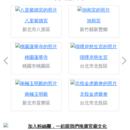
八里紫德宮
池和宮
新北市八里區
新竹縣新豐鄉
桃園蓮華寺
唭哩岸慈生宮
Previous
Ne
桃園市桃園區
台北市北投區
南極玉明殿
北投金虎爺會
新北市貢寮區
台北市北投區