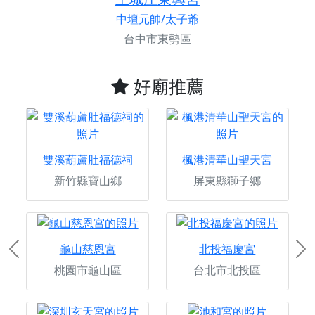
中壇元帥/太子爺
台中市東勢區
好廟推薦
雙溪葫蘆肚福德祠
楓港清華山聖天宮
新竹縣寶山鄉
屏東縣獅子鄉
龜山慈恩宮
北投福慶宮
Previous
Ne
桃園市龜山區
台北市北投區