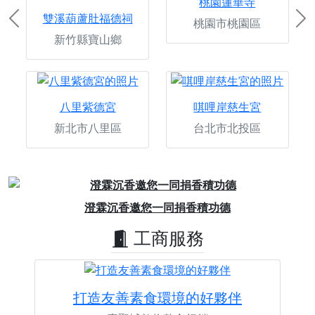
桃園蓮華寺
雙溪葫蘆肚福德祠
桃園市桃園區
Previous
Ne
新竹縣寶山鄉
八里紫德宮
唭哩岸慈生宮
新北市八里區
台北市北投區
Previous
Next
澄霖沉香邀您一同捐香積功德
工商服務
打造友善素食環境的好夥伴