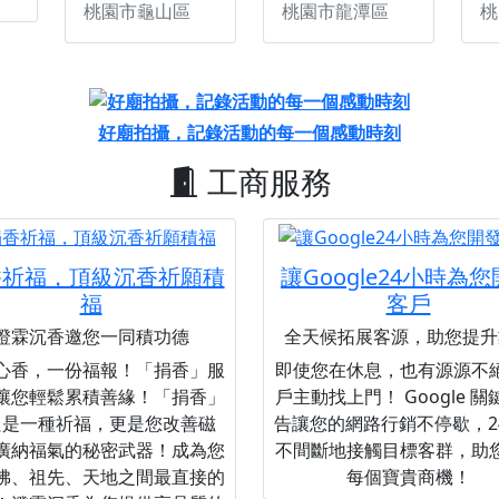
桃園市龜山區
桃園市龍潭區
桃
好廟拍攝，記錄活動的每一個感動時刻
工商服務
香祈福，頂級沉香祈願積
讓Google24小時為
福
客戶
澄霖沉香邀您一同積功德
全天候拓展客源，助您提升
心香，一份福報！「捐香」服
即使您在休息，也有源源不
讓您輕鬆累積善緣！「捐香」
戶主動找上門！ Google 
只是一種祈福，更是您改善磁
告讓您的網路行銷不停歇，2
廣納福氣的秘密武器！成為您
不間斷地接觸目標客群，助
佛、祖先、天地之間最直接的
每個寶貴商機！