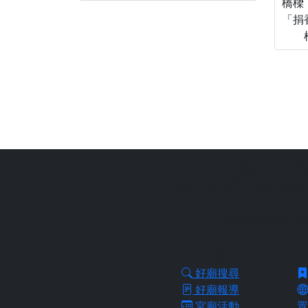
橋樑
「捐
站長提醒：
本網
拜好廟求好運是一個台灣傳統
協助信眾從需求
好廟功能
好
好廟搜尋
好廟報導
宮廟活動
置