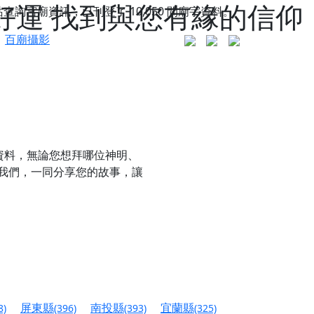
好運 找到與您有緣的信仰
站查詢宮廟資訊，已刊登了
10,050
間廟宇資料。
百廟攝影
資料，無論您想拜哪位神明、
我們，一同分享您的故事，讓
更是一趟充滿神明加持、帶你走透透的「神級文化
人累積福德、祈求平安好運
屏東縣
南投縣
宜蘭縣
8)
(396)
(393)
(325)