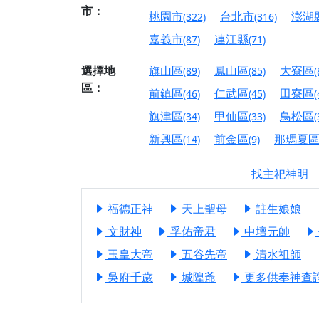
市：
【屏東縣獅子鄉 楓
桃園市
台北市
澎湖
(322)
(316)
終追遠、廣植福田
嘉義市
連江縣
(87)
(71)
【桃園市 桃園蓮華
願平安順遂的慈悲心
選擇地
旗山區
鳳山區
大寮區
(89)
(85)
(
區：
【桃園龜山 慈恩宮
前鎮區
仁武區
田寮區
(46)
(45)
(
【新北貢寮 南極玉
旗津區
甲仙區
鳥松區
(34)
(33)
(
下善緣。
新興區
前金區
那瑪夏
(14)
(9)
【桃園慈善宮(天公
是「超級加倍」！
找主祀神明
【台北北投 福慶宮
福德正神
天上聖母
註生娘娘
【桃園龜山 慈恩宮
文財神
孚佑帝君
中壇元帥
【桃園龜山 慈恩宮
玉皇大帝
五谷先帝
清水祖師
【新北八里 紫德宮
吳府千歲
城隍爺
更多供奉神查詢.
【台北北投金虎爺會
【新北八里 紫德宮