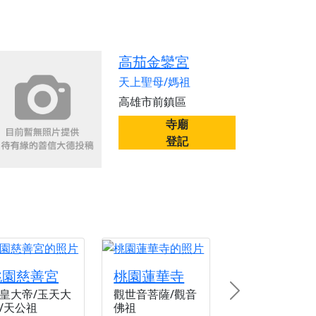
份感謝守護的虔誠心意
來參香，共同向七娘媽祝壽祈福
財運亨通、事業順遂、百邪退散。
高茄金鑾宮
天上聖母/媽祖
高雄市前鎮區
寺廟
登記
桃園慈善宮
桃園蓮華寺
皇大帝/玉天大
觀世音菩薩/觀音
Next
/天公祖
佛祖