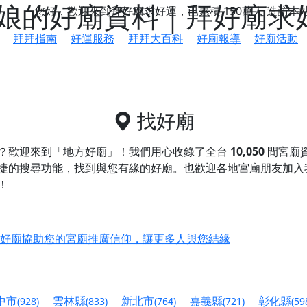
娘的好廟資料｜拜好廟求
您好，歡迎來到拜好廟求好運，已累積
150萬人
造訪本
拜拜指南
好運服務
拜拜大百科
好廟報導
好廟活動
找好廟
？歡迎來到「地方好廟」！我們用心收錄了全台
10,050
間宮廟
捷的搜尋功能，找到與您有緣的好廟。
也歡迎各地宮廟朋友加入
！
鄉 池和宮】 贊助支持我們推廣台灣民俗宗教文化
好廟協助您的宮廟推廣信仰，讓更多人與您結緣
會】丙午年最Chill的神級會香之旅，這不只是一場宗教盛事，
慈生宮】慶讚中元普渡法會，誠摯邀請您一同參與，為自己與家
中市
雲林縣
新北市
嘉義縣
彰化縣
(928)
(833)
(764)
(721)
(59