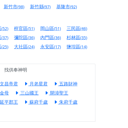
信大德，一同回到母娘慈悲座前，祈福納祥、慎
新竹市
新竹縣
基隆市
(98)
(97)
(92)
份對祖先的感恩、對親人的思念，也是為家人祈
區
梓官區
岡山區
三民區
(52)
(51)
(51)
(46)
邀十方善信大德共同參與。
區
彌陀區
內門區
杉林區
(37)
(36)
(36)
(35)
先親眷祈求安息，也為自身與家人累積福德、種
區
大社區
永安區
鹽埕區
(25)
(24)
(17)
(14)
天尊」 親自坐鎮主法！幫你累積的功德福報自然
找供奉神明
地公埔，祈願闔家平安、地方祥和、福運綿長。
文昌帝君
月老星君
五路財神
沐母娘慈光，共祈平安吉祥
金母
三山國王
開漳聖王
陽兩利、闔家平安的殊勝因緣。
延平郡王
蘇府千歲
朱府千歲
田
回憶
忘。