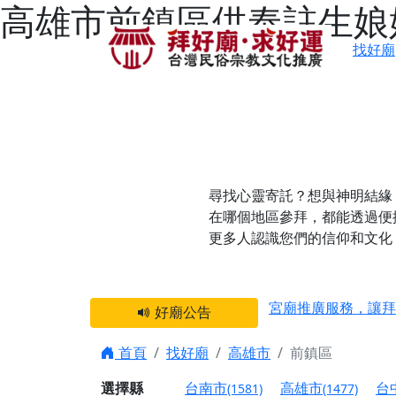
高雄市前鎮區供奉註生娘
找好廟
尋找心靈寄託？想與神明結緣
在哪個地區參拜，都能透過便
更多人認識您們的信仰和文化
感謝 【新竹縣新豐
宮廟推廣服務，讓拜
好廟公告
【台北 北投金虎爺
首頁
找好廟
高雄市
前鎮區
之旅」！
【台北北投 唭哩岸
選擇縣
台南市
高雄市
台
(1581)
(1477)