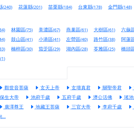
港清華山聖天宮】驪山母娘聖誕暨中元普渡大法會，誠邀十方善
縣
花蓮縣
苗栗縣
台東縣
金門縣
(240)
(201)
(184)
(178)
(148)
寺】盂蘭盆中元報恩法會，這場法會不只是超薦與普渡，更是一
意。
林園區
美濃區
燕巢區
大樹區
六龜
84)
(75)
(67)
(61)
(61)
】丙午年梁皇寶懺法會，一念虔誠禮寶懺，一分懺悔植福田，誠
鼓山區
小港區
左營區
路竹區
阿蓮
44)
(41)
(41)
(40)
(38)
明殿】中元普渡大法會，誠摯歡迎十方善信大德隨喜贊普，為祖
楠梓區
茄萣區
湖內區
苓雅區
橋頭
33)
(30)
(29)
(28)
(25)
區
(1)
廟)】中元普渡交給專業的來，省時省力又積福！「玉皇大帝 大
】慶讚中元普渡法會，誠摯邀請十方善信大德，一同回到北投土
觀世音菩薩
玄天上帝
玄壇真君
關聖帝君
】瑤池金母聖誕祝壽盛典，邀請十方善信大德蒞臨參香祝壽，同
保生大帝
池府千歲
五府千歲
濟公活佛
瑤池
】丙午年慶讚中元普渡法會，正是讓我們用善念與功德，迴向冥
廣澤尊王
地藏王菩薩
三官大帝
李府千歲
】丙午年中元普渡讚普超薦法會，普施眾生・慎終追遠・廣植福
..
】父親節陪爸爸一起闖關趣，邀請大小朋友一起留下珍貴的家庭
】父親節奉茶感恩活動，一杯茶，一份心意；一句感謝，一生難