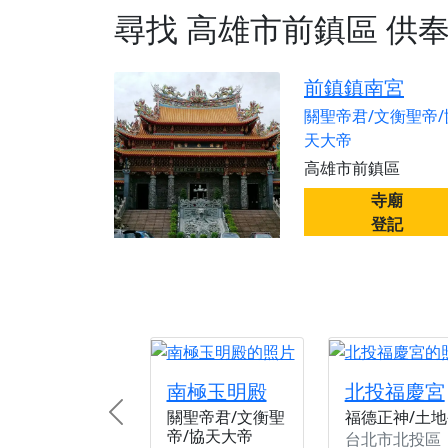
【桃園新屋 深圳玄
尋找
高雄市前鎮區
供
【桃園新屋 深圳玄
【桃園慈善宮(天公
前鎮鎮南宮
歡迎友廟長官、小編
關聖帝君/文衡聖帝/
天大帝
歡迎信眾分享您前往
高雄市前鎮區
寺廟
登記
南極玉明殿
北投福慶宮
關聖帝君/文衡聖
福德正神/土地
Previous
帝/協天大帝
台北市北投區