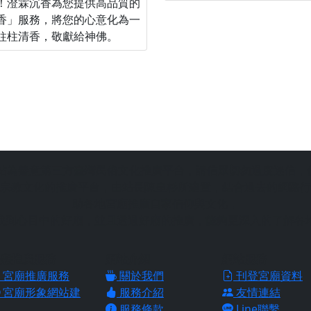
！澄霖沉香為您提供高品質的
香」服務，將您的心意化為一
柱柱清香，敬獻給神佛。
站為善意第三方臺灣民俗文化推廣平台，請信眾切勿過度迷信，
宗教文化的推廣平台，由站長陳皇杉所建置，結合過去的網路行
助各地宮廟推廣自家信仰與文化，
找到心目中的好廟，並且透過好廟的推廣，能夠更深入的了解各
廟推廣服務
網站介紹
網站服務
宮廟推廣服務
關於我們
刊登宮廟資料
宮廟形象網站建
服務介紹
友情連結
服務條款
Line聯繫