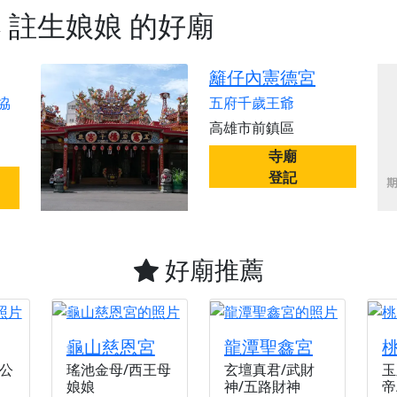
天宮】農曆七月擴大犒軍科儀，吉祥月不只有普渡祈福，也有一
奉
註生娘娘
的好廟
天宮】七娘媽聖誕祝壽慶典，誠摯邀請十方善信大德攜家帶眷前
廟)】虎爺元帥 開光大典，祈求虎爺神威護持，庇佑闔家平安、
籬仔內憲德宮
加入我們LINE官方帳號，讓我們協助您的廟宇推廣。
協
五府千歲王爺
廟宇的參拜體驗，推廣您的信仰
高雄市前鎮區
寺廟
登記
好廟推薦
龜山慈恩宮
龍潭聖鑫宮
公
瑤池金母/西王母
玄壇真君/武財
玉
娘娘
神/五路財神
帝