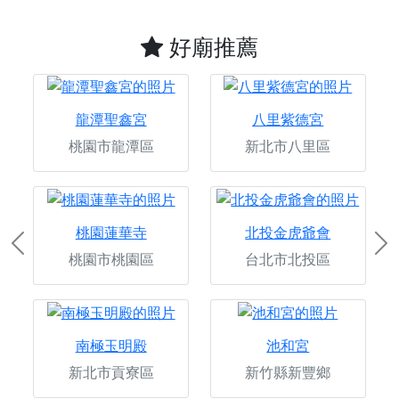
好廟推薦
龍潭聖鑫宮
八里紫德宮
桃園市龍潭區
新北市八里區
桃園蓮華寺
北投金虎爺會
Previous
Ne
桃園市桃園區
台北市北投區
南極玉明殿
池和宮
新北市貢寮區
新竹縣新豐鄉