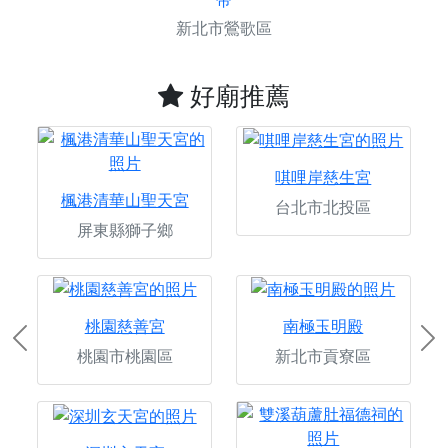
新北市鶯歌區
好廟推薦
唭哩岸慈生宮
楓港清華山聖天宮
台北市北投區
屏東縣獅子鄉
桃園慈善宮
南極玉明殿
Previous
Ne
桃園市桃園區
新北市貢寮區