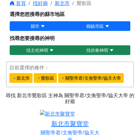
首頁
找好廟
新北市
鶯歌區
選擇您想搜尋的縣市地區
縣市
鄉鎮市區
找尋您要搜尋的神明
找主祀神明
找供奉神明
目前選擇的條件：
新北市
鶯歌區
關聖帝君/文衡聖帝/協天大帝
尋找
新北市鶯歌區
主神為
關聖帝君/文衡聖帝/協天大帝
的
好廟
新北市聚寶堂
關聖帝君/文衡聖帝/協天大
帝