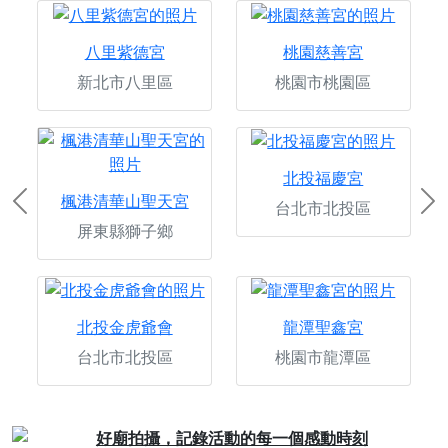
八里紫德宮
桃園慈善宮
新北市八里區
桃園市桃園區
北投福慶宮
楓港清華山聖天宮
台北市北投區
Previous
Ne
屏東縣獅子鄉
北投金虎爺會
龍潭聖鑫宮
台北市北投區
桃園市龍潭區