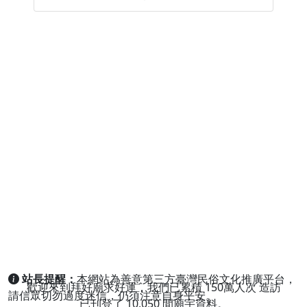
站長提醒：
本網站為善意第三方臺灣民俗文化推廣平台，
歡迎來到拜好廟求好運，我們已累積
150萬人次
造訪
請信眾切勿過度迷信，仍須注意自身平安。
已刊登了
10,050
間廟宇資料。