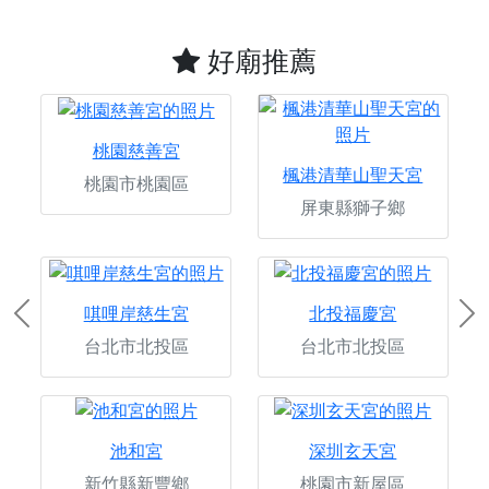
好廟推薦
桃園慈善宮
楓港清華山聖天宮
桃園市桃園區
屏東縣獅子鄉
唭哩岸慈生宮
北投福慶宮
Previous
Ne
台北市北投區
台北市北投區
池和宮
深圳玄天宮
新竹縣新豐鄉
桃園市新屋區