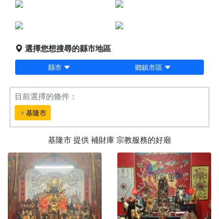
點燈服務
宗教服務
堪輿/風水
科儀法會
選擇您想搜尋的縣市地區
縣市
鄉鎮市區
目前選擇的條件：
基隆市
基隆市
提供
補財庫
宗教服務的好廟