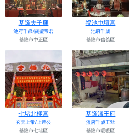
基隆夫子廟
福池中壇宮
池府千歲/關聖帝君
池府千歲
基隆市中正區
基隆市信義區
七堵北極宮
基隆溫王府
玄天上帝/上帝公
溫府千歲王爺
基隆市七堵區
基隆市暖暖區