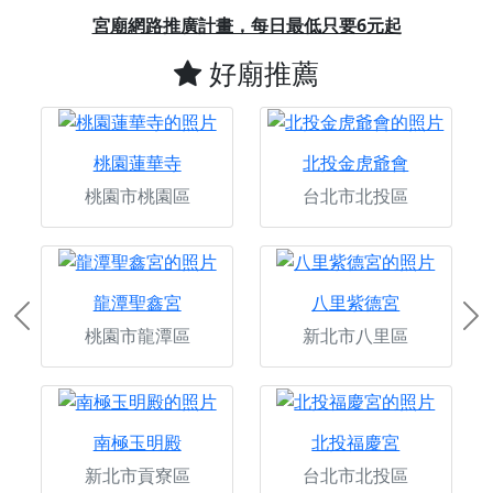
Previous
Next
宮廟網路推廣計畫，每日最低只要6元起
好廟推薦
桃園蓮華寺
北投金虎爺會
桃園市桃園區
台北市北投區
龍潭聖鑫宮
八里紫德宮
Previous
Ne
桃園市龍潭區
新北市八里區
南極玉明殿
北投福慶宮
新北市貢寮區
台北市北投區