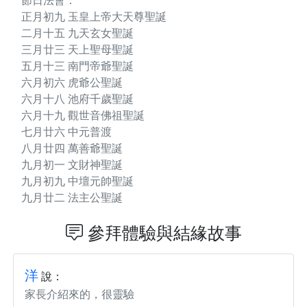
正月初九 玉皇上帝大天尊聖誕
二月十五 九天玄女聖誕
三月廿三 天上聖母聖誕
五月十三 南門帝爺聖誕
六月初六 虎爺公聖誕
六月十八 池府千歲聖誕
六月十九 觀世音佛祖聖誕
七月廿六 中元普渡
八月廿四 萬善爺聖誕
九月初一 文財神聖誕
九月初九 中壇元帥聖誕
九月廿二 法主公聖誕
參拜體驗與結緣故事
洋
說：
家長介紹來的，很靈驗