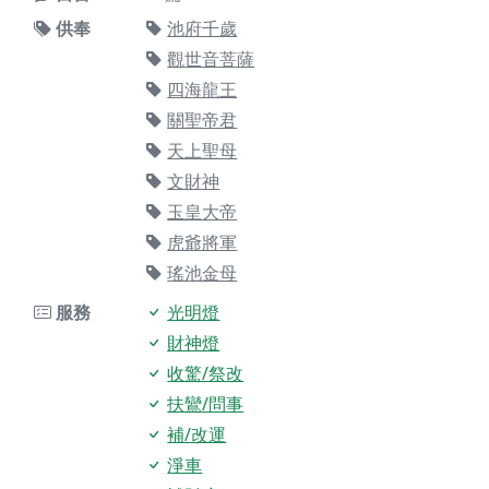
供奉
池府千歲
觀世音菩薩
四海龍王
關聖帝君
天上聖母
文財神
玉皇大帝
虎爺將軍
瑤池金母
服務
光明燈
財神燈
收驚/祭改
扶鸞/問事
補/改運
淨車