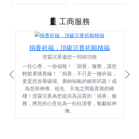
工商服務
捐香祈福，頂級沉香祈願積福
澄霖沉香邀您一同積功德
一炷心香，一份福報！「捐香」服務，讓您
輕鬆累積善緣！「捐香」不只是一種祈福，
Previous
Next
更是您改善磁場、廣納福氣的秘密武器！成
為您與神佛、祖先、天地之間最直接的橋
樑！澄霖沉香為您提供高品質的「捐香」服
務，將您的心意化為一柱柱清香，敬獻給神
佛。