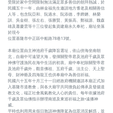
受限於家中空間限制無法滿足眾多善信的朝拜熱誠，於
民國五十一年，由林金福先生邀請地方耆老及相關善信
人等，包含阮亞和、阮過水、阮添德，李鏗鏘、林榮
訓、吳金樹、張左右、張勝賢、黃振高、鄭福源、魏森
雄及蕭慶雲等十三位發起集資建廟永久奉祀，廟址坐落
於現今
位置基隆市中正區中船路78巷13號。
本廟位置由主神池府千歲降旨選址，依山傍海坐南朝
北，自廟中可遠望大海，發揮關聖帝君及池府千歲及眾
神佛守護漁民在海中生活的初衷。廟中奉祀除關聖帝君
及池府千歲外，觀音佛祖、五府千歲、法主公、天上聖
母、財神爺及四海龍王也供奉廟中為善信祈福。
民國六十五年十月三十一日經政府機關邀請本廟正式加
入基隆市道教會，與各大廟宇共同擔負起傳承及發揚道
教文化，端正社會風氣教化人心的責任。每年依據池府
千歲及眾仙佛指示辦理南巡及東巡祈福之旅•遠播神
威。
平時也利用周未假日敦請神佛降駕為信眾消災解惑，並