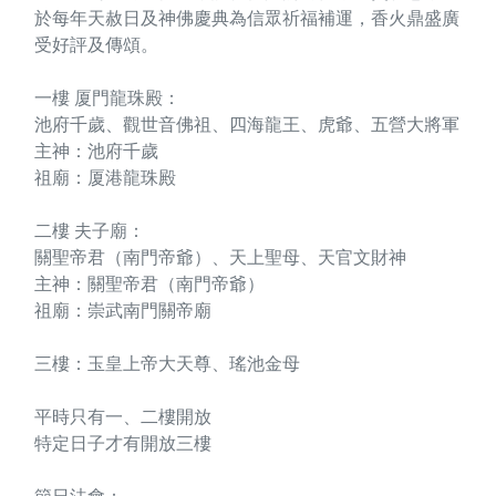
於每年天赦日及神佛慶典為信眾祈福補運，香火鼎盛廣
受好評及傳頌。
一樓 厦門龍珠殿：
池府千歲、觀世音佛祖、四海龍王、虎爺、五營大將軍
主神：池府千歲
祖廟：厦港龍珠殿
二樓 夫子廟：
關聖帝君（南門帝爺）、天上聖母、天官文財神
主神：關聖帝君（南門帝爺）
祖廟：崇武南門關帝廟
三樓：玉皇上帝大天尊、瑤池金母
平時只有一、二樓開放
特定日子才有開放三樓
節日法會：