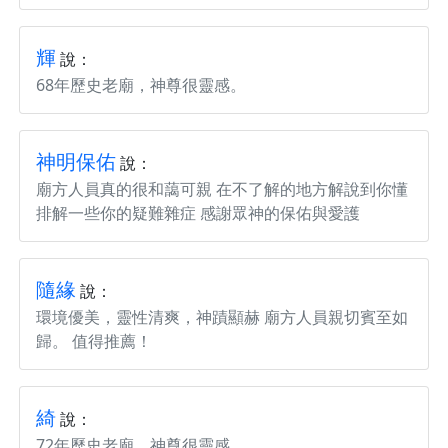
輝
說：
68年歷史老廟，神尊很靈感。
神明保佑
說：
廟方人員真的很和藹可親 在不了解的地方解說到你懂
排解一些你的疑難雜症 感謝眾神的保佑與愛護
隨緣
說：
環境優美，靈性清爽，神蹟顯赫 廟方人員親切賓至如
歸。 值得推薦！
綺
說：
72年歷史老廟，神尊很靈感