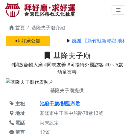
基隆夫子廟 | 拜好廟求好運 找到與
您有緣的信仰
首頁
基隆夫子廟介紹
好廟公告
感謝 【新竹縣新豐鄉 池和宮
基隆夫子廟
#開放寵物入廟
#同志友善
#可接待外國訪客
#0～6歲
幼童友善
基隆夫子廟提供
主祀
池府千歲/關聖帝君
地址
基隆市中正區中船路78巷13號
電話
尚未設定
留言
12篇