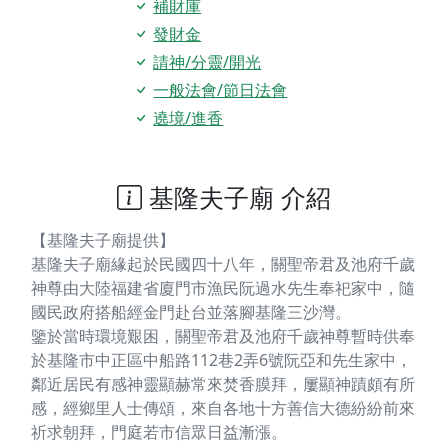
補財庫
發財金
請神/分靈/開光
一般法會/節日法會
遶境/進香
基隆夫子廟 介紹
【基隆夫子廟提供】
基隆夫子廟緣起於民國四十八年，關聖帝君及池府千歲
神尊由大陸福建省廈門市漁民阮過水先生奉祀家中，隨
國民政府搭船經金門赴台並落腳基隆三沙灣。
鑒於當時環境艱困，關聖帝君及池府千歲神尊暫時供奉
於基隆市中正區中船路112巷2弄6號阮亞和先生家中，
鄰近居民有感神靈顯赫常來焚香膜拜，屢顯神蹟頗有所
感，經鄉里人士傳頌，來自各地十方善信大德紛紛前來
祈求朝拜，門庭若市信眾日益漸漲。