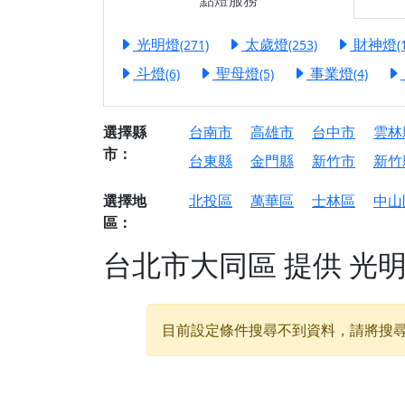
點燈服務
【屏東縣獅子鄉 楓
終追遠、廣植福田
光明燈
太歲燈
財神燈
(271)
(253)
(
【桃園市 桃園蓮華
斗燈
聖母燈
事業燈
(6)
(5)
(4)
願平安順遂的慈悲心
【桃園龜山 慈恩宮
選擇縣
台南市
高雄市
台中市
雲林
【新北貢寮 南極玉
市：
台東縣
金門縣
新竹市
新竹
下善緣。
【桃園慈善宮(天公
選擇地
北投區
萬華區
士林區
中山
是「超級加倍」！
區：
【台北北投 福慶宮
台北市大同區
提供
光
【桃園龜山 慈恩宮
【桃園龜山 慈恩宮
【新北八里 紫德宮
目前設定條件搜尋不到資料，請將搜
【台北北投金虎爺會
【新北八里 紫德宮