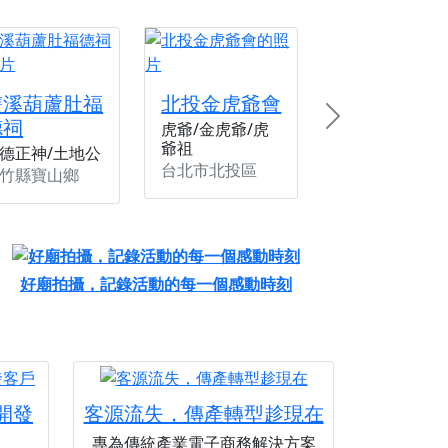
份感謝守護的虔誠心意
來參香，共同向七娘媽祝壽祈福
財運亨通、事業順遂、百邪退散。
雙溪葫蘆肚福
北投金虎爺會
德祠
Next
虎爺/金虎爺/虎
爺祖
德正神/土地公
台北市北投區
竹縣寶山鄉
好廟拍攝，記錄活動的每一個感動時刻
您開發
客源流失，傳產轉型趁現在
專為傳統產業電子商務解決方案