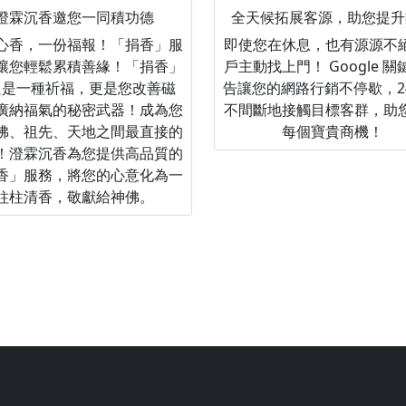
澄霖沉香邀您一同積功德
全天候拓展客源，助您提升
心香，一份福報！「捐香」服
即使您在休息，也有源源不
讓您輕鬆累積善緣！「捐香」
戶主動找上門！ Google 
只是一種祈福，更是您改善磁
告讓您的網路行銷不停歇，2
廣納福氣的秘密武器！成為您
不間斷地接觸目標客群，助
佛、祖先、天地之間最直接的
每個寶貴商機！
！澄霖沉香為您提供高品質的
香」服務，將您的心意化為一
柱柱清香，敬獻給神佛。
站為善意第三方臺灣民俗文化推廣平台，請信眾切勿過度迷信，
宗教文化的推廣平台，由站長陳皇杉所建置，結合過去的網路行