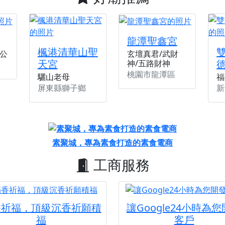
天宮】農曆七月擴大犒軍科儀，吉祥月不只有普渡祈福，也有一
天宮】七娘媽聖誕祝壽慶典，誠摯邀請十方善信大德攜家帶眷前
廟)】虎爺元帥 開光大典，祈求虎爺神威護持，庇佑闔家平安、
龍潭聖鑫宮
楓港清華山聖
公
玄壇真君/武財
加入我們LINE官方帳號，讓我們協助您的廟宇推廣。
天宮
神/五路財神
廟宇的參拜體驗，推廣您的信仰
桃園市龍潭區
驪山老母
福
屏東縣獅子鄉
新
素聚城，專為素食打造的素食電商
工商服務
香祈福，頂級沉香祈願積
讓Google24小時為
福
客戶