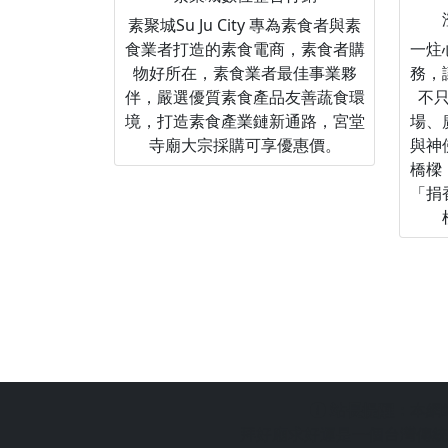
素聚城Su Ju City 專為素食者與素
食業者打造的素食電商，素食者購
一炷
物好所在，素食業者最佳事業夥
務，
伴，嚴選優質素食產品友善蔬食環
不
境，打造素食產業鏈新通路，宮堂
場、
寺廟大宗採購可享優惠價。
與神
橋樑
「捐
站長提醒：
本網
拜好廟求好運是一個台灣傳統