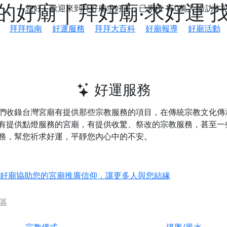
好廟 | 拜好廟‧求好運
您好，歡迎來到拜好廟求好運，已累積
150萬人
造訪本
拜拜指南
好運服務
拜拜大百科
好廟報導
好廟活動
好運服務
們收錄台灣宮廟有提供那些宗教服務的項目，在傳統宗教文化傳
有提供
點燈服務
的宮廟，有提供
收驚、祭改
的宗教服務，甚至一
務，幫您祈求好運，平靜您內心中的不安。
鄉 池和宮】 贊助支持我們推廣台灣民俗宗教文化
好廟協助您的宮廟推廣信仰，讓更多人與您結緣
會】丙午年最Chill的神級會香之旅，這不只是一場宗教盛事，
區
慈生宮】慶讚中元普渡法會，誠摯邀請您一同參與，為自己與家