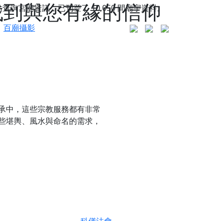
 找到與您有緣的信仰
站查詢宮廟資訊，已刊登了
10,050
間廟宇資料。
百廟攝影
承中，這些宗教服務都有非常
些
堪輿、風水與命名
的需求，
更是一趟充滿神明加持、帶你走透透的「神級文化
人累積福德、祈求平安好運