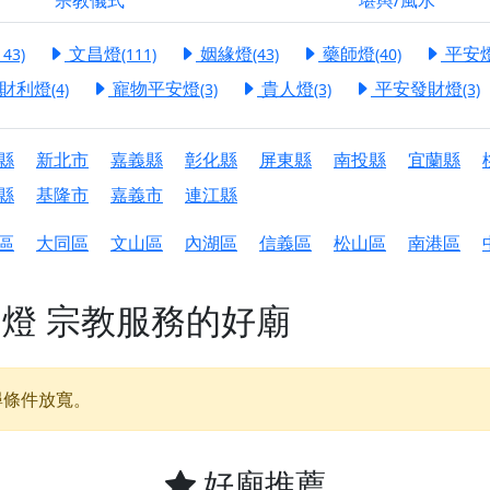
宗教儀式
堪輿/風水
港清華山聖天宮】驪山母娘聖誕暨中元普渡大法會，誠邀十方善
文昌燈
姻緣燈
藥師燈
平安
143)
(111)
(43)
(40)
寺】盂蘭盆中元報恩法會，這場法會不只是超薦與普渡，更是一
財利燈
寵物平安燈
貴人燈
平安發財燈
(4)
(3)
(3)
(3)
意。
】丙午年梁皇寶懺法會，一念虔誠禮寶懺，一分懺悔植福田，誠
縣
新北市
嘉義縣
彰化縣
屏東縣
南投縣
宜蘭縣
明殿】中元普渡大法會，誠摯歡迎十方善信大德隨喜贊普，為祖
縣
基隆市
嘉義市
連江縣
廟)】中元普渡交給專業的來，省時省力又積福！「玉皇大帝 大
區
大同區
文山區
內湖區
信義區
松山區
南港區
】慶讚中元普渡法會，誠摯邀請十方善信大德，一同回到北投土
明燈
宗教服務的好廟
】瑤池金母聖誕祝壽盛典，邀請十方善信大德蒞臨參香祝壽，同
】丙午年慶讚中元普渡法會，正是讓我們用善念與功德，迴向冥
】丙午年中元普渡讚普超薦法會，普施眾生・慎終追遠・廣植福
尋條件放寬。
】父親節陪爸爸一起闖關趣，邀請大小朋友一起留下珍貴的家庭
】父親節奉茶感恩活動，一杯茶，一份心意；一句感謝，一生難
好廟推薦