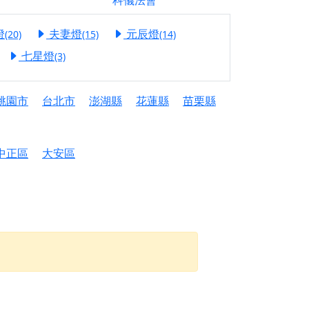
科儀法會
信大德，一同回到母娘慈悲座前，祈福納祥、慎
燈
夫妻燈
元辰燈
(20)
(15)
(14)
份對祖先的感恩、對親人的思念，也是為家人祈
七星燈
(3)
邀十方善信大德共同參與。
桃園市
台北市
澎湖縣
花蓮縣
苗栗縣
先親眷祈求安息，也為自身與家人累積福德、種
天尊」 親自坐鎮主法！幫你累積的功德福報自然
中正區
大安區
地公埔，祈願闔家平安、地方祥和、福運綿長。
沐母娘慈光，共祈平安吉祥
陽兩利、闔家平安的殊勝因緣。
田
回憶
忘。