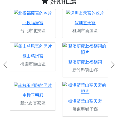
好廟推薦
北投福慶宮
深圳玄天宮
台北市北投區
桃園市新屋區
龜山慈恩宮
雙溪葫蘆肚福德祠
桃園市龜山區
Previous
Ne
新竹縣寶山鄉
南極玉明殿
楓港清華山聖天宮
新北市貢寮區
屏東縣獅子鄉