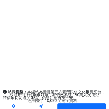
站長提醒：
本網站為善意第三方臺灣民俗文化推廣平台，
歡迎來到拜好廟求好運，我們已累積
150萬人次
造訪
請信眾切勿過度迷信，仍須注意自身平安。
已刊登了
10,050
間廟宇資料。