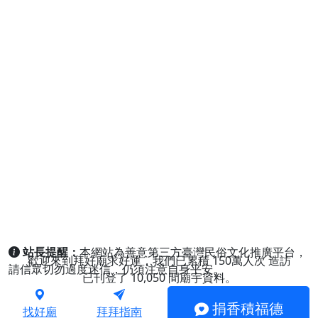
站長提醒：
本網站為善意第三方臺灣民俗文化推廣平台，
歡迎來到拜好廟求好運，我們已累積
150萬人次
造訪
請信眾切勿過度迷信，仍須注意自身平安。
已刊登了
10,050
間廟宇資料。
捐香積福德
找好廟
拜拜指南