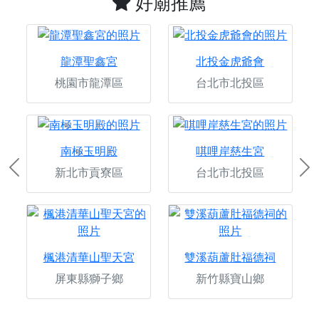
好廟推薦
龍潭聖鑫宮
北投金虎爺會
桃園市龍潭區
台北市北投區
南極玉明殿
唭哩岸慈生宮
新北市貢寮區
台北市北投區
Previous
Ne
楓港清華山聖天宮
雙溪葫蘆肚福德祠
屏東縣獅子鄉
新竹縣寶山鄉