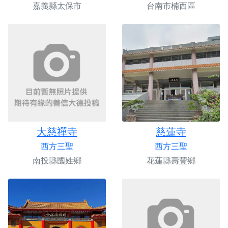
嘉義縣太保市
台南市楠西區
大慈禪寺
慈蓮寺
西方三聖
西方三聖
南投縣國姓鄉
花蓮縣壽豐鄉