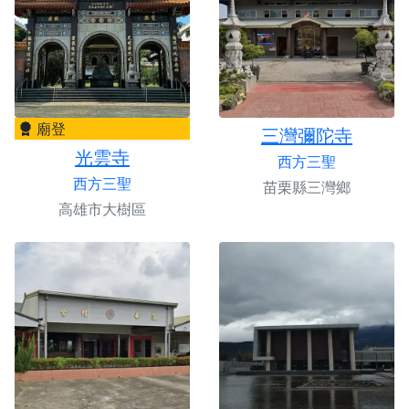
廟登
三灣彌陀寺
光雲寺
西方三聖
西方三聖
苗栗縣三灣鄉
高雄市大樹區