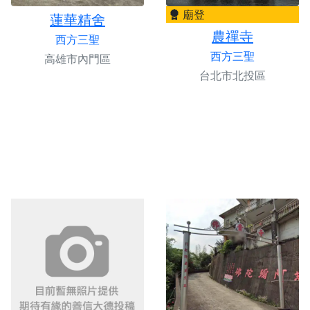
廟登
蓮華精舍
農禪寺
西方三聖
西方三聖
高雄市內門區
台北市北投區