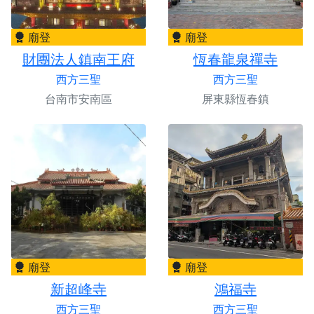
廟登
廟登
財團法人鎮南王府
恆春龍泉禪寺
西方三聖
西方三聖
台南市安南區
屏東縣恆春鎮
廟登
廟登
新超峰寺
鴻福寺
西方三聖
西方三聖