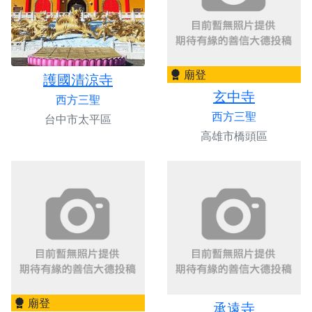
廟登
護國清涼寺
玄中寺
西方三聖
西方三聖
台中市太平區
高雄市橋頭區
廟登
承遠寺