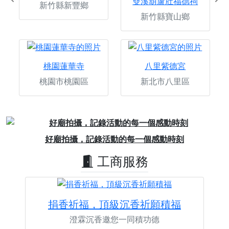
Previous
Ne
雙溪葫蘆肚福德祠
新竹縣新豐鄉
新竹縣寶山鄉
桃園蓮華寺
八里紫德宮
桃園市桃園區
新北市八里區
Previous
Next
加入粉絲團，一起跟我們推廣宮廟文化
工商服務
捐香祈福，頂級沉香祈願積福
澄霖沉香邀您一同積功德