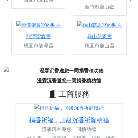
Previous
Ne
新竹縣寶山鄉
龍潭聖鑫宮
龜山慈恩宮
桃園市龍潭區
桃園市龜山區
Previous
Next
澄霖沉香邀您一同捐香積功德
工商服務
捐香祈福，頂級沉香祈願積福
澄霖沉香邀您一同積功德