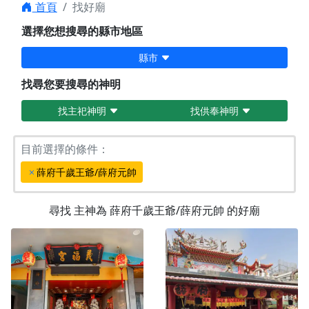
首頁
找好廟
選擇您想搜尋的縣市地區
縣市
找尋您要搜尋的神明
找主祀神明
找供奉神明
目前選擇的條件：
薛府千歲王爺/薛府元帥
尋找
主神為
薛府千歲王爺/薛府元帥
的好廟