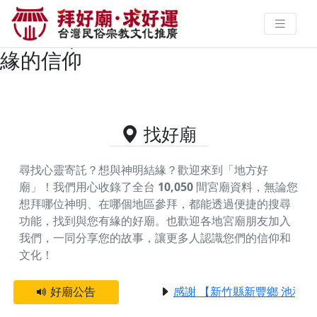
主神為薛府千歲王爺/薛府元帥的好
廟資料｜拜好廟求好運 找到與您有
緣的信仰
找好廟
尋找心靈寄託？想與神明結緣？歡迎來到「地方好
廟」！我們用心收錄了全台
10,050
間宮廟資料，無論您
想拜哪位神明、在哪個地區參拜，都能透過便捷的搜尋
功能，找到與您有緣的好廟。
也歡迎各地宮廟朋友加入
我們，一同分享您的故事，讓更多人認識您們的信仰和
文化！
好廟公告
感謝 【新竹縣新豐鄉 池和宮