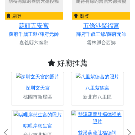
廟登
廟登
蒜頭五安宮
五條港聚福宮
薛府千歲王爺/薛府元帥
薛府千歲王爺/薛府元帥
嘉義縣六腳鄉
雲林縣台西鄉
好廟推薦
深圳玄天宮
八里紫德宮
桃園市新屋區
新北市八里區
唭哩岸慈生宮
雙溪葫蘆肚福德祠
台北市北投區