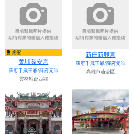
廟登
新庄新興宮
菁埔薛安宮
薛府千歲王爺/薛府元帥
薛府千歲王爺/薛府元帥
高雄市茄萣區
雲林縣台西鄉