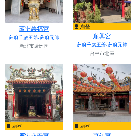
廟登
蘆洲義福宮
順興宮
薛府千歲王爺/薛府元帥
薛府千歲王爺/薛府元帥
新北市蘆洲區
台中市北區
廟登
廟登
鹿港永安宮
萬年宮