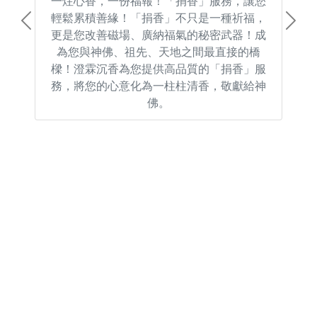
一炷心香，一份福報！「捐香」服務，讓您
輕鬆累積善緣！「捐香」不只是一種祈福，
Previous
Next
更是您改善磁場、廣納福氣的秘密武器！成
為您與神佛、祖先、天地之間最直接的橋
樑！澄霖沉香為您提供高品質的「捐香」服
務，將您的心意化為一柱柱清香，敬獻給神
佛。