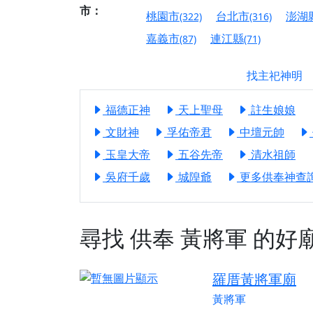
【屏東縣獅子鄉 楓
市：
桃園市
台北市
澎湖
(322)
(316)
終追遠、廣植福田
嘉義市
連江縣
(87)
(71)
【桃園市 桃園蓮華
願平安順遂的慈悲心
找主祀神明
【桃園龜山 慈恩宮
【新北貢寮 南極玉
福德正神
天上聖母
註生娘娘
下善緣。
文財神
孚佑帝君
中壇元帥
【桃園慈善宮(天公
玉皇大帝
五谷先帝
清水祖師
是「超級加倍」！
吳府千歲
城隍爺
更多供奉神查詢.
【台北北投 福慶宮
【桃園龜山 慈恩宮
【桃園龜山 慈恩宮
尋找
供奉
黃將軍
的好
【新北八里 紫德宮
【台北北投金虎爺會
羅厝黃將軍廟
【新北八里 紫德宮
黃將軍