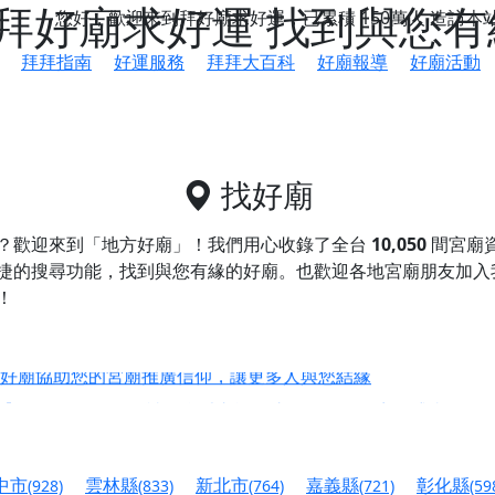
拜好廟求好運 找到與您有
您好，歡迎來到拜好廟求好運，已累積
150萬人
造訪本
拜拜指南
好運服務
拜拜大百科
好廟報導
好廟活動
找好廟
？歡迎來到「地方好廟」！我們用心收錄了全台
10,050
間宮廟
捷的搜尋功能，找到與您有緣的好廟。
也歡迎各地宮廟朋友加入
！
鄉 池和宮】 贊助支持我們推廣台灣民俗宗教文化
好廟協助您的宮廟推廣信仰，讓更多人與您結緣
會】丙午年最Chill的神級會香之旅，這不只是一場宗教盛事，
慈生宮】慶讚中元普渡法會，誠摯邀請您一同參與，為自己與家
中市
雲林縣
新北市
嘉義縣
彰化縣
(928)
(833)
(764)
(721)
(59