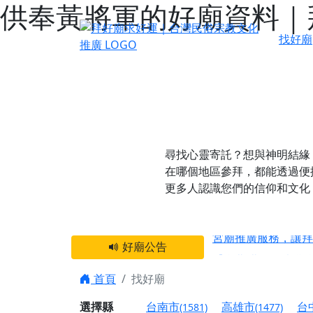
供奉黃將軍的好廟資料｜
找好廟
尋找心靈寄託？想與神明結緣
在哪個地區參拜，都能透過便
更多人認識您們的信仰和文化
感謝 【新竹縣新豐
宮廟推廣服務，讓拜
好廟公告
【台北 北投金虎爺
之旅」！
首頁
找好廟
【台北北投 唭哩岸
選擇縣
台南市
高雄市
台
(1581)
(1477)