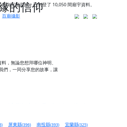
緣的信仰
站查詢宮廟資訊，已刊登了
10,050
間廟宇資料。
百廟攝影
資料，無論您想拜哪位神明、
我們，一同分享您的故事，讓
更是一趟充滿神明加持、帶你走透透的「神級文化
人累積福德、祈求平安好運
屏東縣
南投縣
宜蘭縣
8)
(396)
(393)
(325)