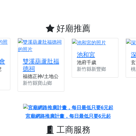
天宮】農曆七月擴大犒軍科儀，吉祥月不只有普渡祈福，也有一
天宮】七娘媽聖誕祝壽慶典，誠摯邀請十方善信大德攜家帶眷前
廟)】虎爺元帥 開光大典，祈求虎爺神威護持，庇佑闔家平安、
好廟推薦
加入我們LINE官方帳號，讓我們協助您的廟宇推廣。
廟宇的參拜體驗，推廣您的信仰
池和宮
會
雙溪葫蘆肚福
池府千歲
玄
德祠
新竹縣新豐鄉
桃
虎
福德正神/土地公
新竹縣寶山鄉
宮廟網路推廣計畫，每日最低只要6元起
工商服務