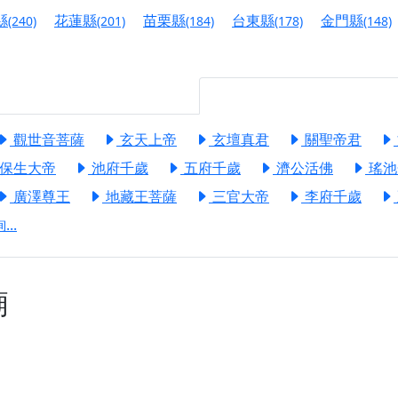
港清華山聖天宮】驪山母娘聖誕暨中元普渡大法會，誠邀十方善
縣
花蓮縣
苗栗縣
台東縣
金門縣
(240)
(201)
(184)
(178)
(148)
寺】盂蘭盆中元報恩法會，這場法會不只是超薦與普渡，更是一
意。
】丙午年梁皇寶懺法會，一念虔誠禮寶懺，一分懺悔植福田，誠
明殿】中元普渡大法會，誠摯歡迎十方善信大德隨喜贊普，為祖
觀世音菩薩
玄天上帝
玄壇真君
關聖帝君
保生大帝
池府千歲
五府千歲
濟公活佛
瑤池
廟)】中元普渡交給專業的來，省時省力又積福！「玉皇大帝 大
廣澤尊王
地藏王菩薩
三官大帝
李府千歲
..
】慶讚中元普渡法會，誠摯邀請十方善信大德，一同回到北投土
】瑤池金母聖誕祝壽盛典，邀請十方善信大德蒞臨參香祝壽，同
】丙午年慶讚中元普渡法會，正是讓我們用善念與功德，迴向冥
廟
】丙午年中元普渡讚普超薦法會，普施眾生・慎終追遠・廣植福
】父親節陪爸爸一起闖關趣，邀請大小朋友一起留下珍貴的家庭
】父親節奉茶感恩活動，一杯茶，一份心意；一句感謝，一生難