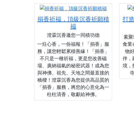
捐香祈福，頂級沉香祈願積
打
福
澄霖沉香邀您一同積功德
素聚城
一炷心香，一份福報！「捐香」服
食業
務，讓您輕鬆累積善緣！「捐香」
物
不只是一種祈福，更是您改善磁
伴，
場、廣納福氣的秘密武器！成為您
境，
與神佛、祖先、天地之間最直接的
橋樑！澄霖沉香為您提供高品質的
「捐香」服務，將您的心意化為一
柱柱清香，敬獻給神佛。