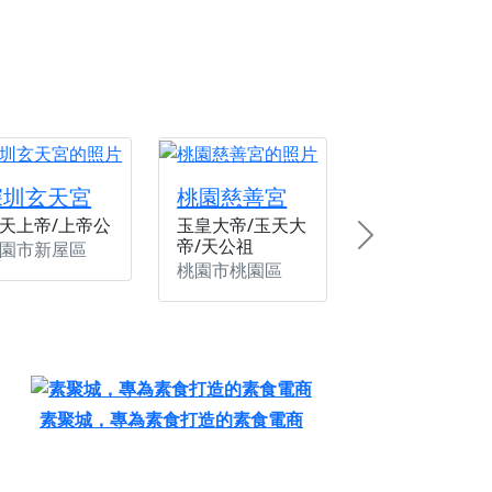
份感謝守護的虔誠心意
來參香，共同向七娘媽祝壽祈福
財運亨通、事業順遂、百邪退散。
深圳玄天宮
桃園慈善宮
天上帝/上帝公
玉皇大帝/玉天大
帝/天公祖
Next
園市新屋區
桃園市桃園區
素聚城，專為素食打造的素食電商