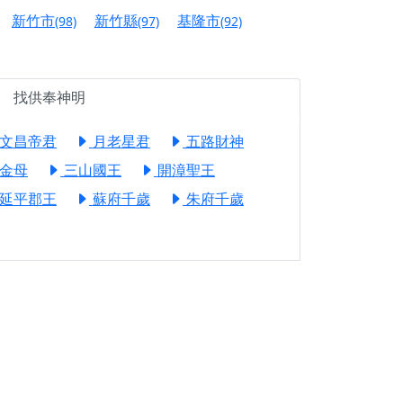
信大德，一同回到母娘慈悲座前，祈福納祥、慎
新竹市
新竹縣
基隆市
(98)
(97)
(92)
份對祖先的感恩、對親人的思念，也是為家人祈
找供奉神明
邀十方善信大德共同參與。
先親眷祈求安息，也為自身與家人累積福德、種
文昌帝君
月老星君
五路財神
金母
三山國王
開漳聖王
天尊」 親自坐鎮主法！幫你累積的功德福報自然
延平郡王
蘇府千歲
朱府千歲
地公埔，祈願闔家平安、地方祥和、福運綿長。
沐母娘慈光，共祈平安吉祥
陽兩利、闔家平安的殊勝因緣。
田
回憶
忘。