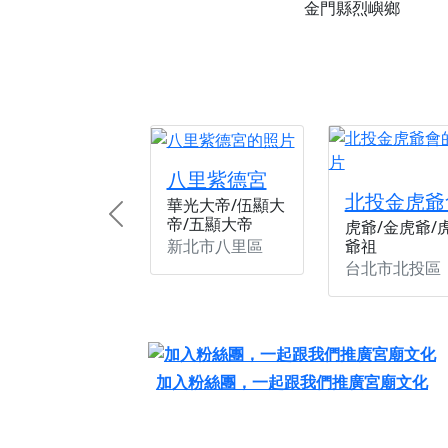
【桃園新屋 深圳玄
金門縣烈嶼鄉
【桃園新屋 深圳玄
【桃園慈善宮(天公
歡迎友廟長官、小編
歡迎信眾分享您前往
八里紫德宮
北投金虎爺
華光大帝/伍顯大
帝/五顯大帝
Previous
虎爺/金虎爺/
新北市八里區
爺祖
台北市北投區
加入粉絲團，一起跟我們推廣宮廟文化