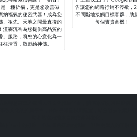
只是一種祈福，更是您改善磁
告讓您的網路行銷不停歇，2
廣納福氣的秘密武器！成為您
不間斷地接觸目標客群，助
佛、祖先、天地之間最直接的
每個寶貴商機！
！澄霖沉香為您提供高品質的
香」服務，將您的心意化為一
柱柱清香，敬獻給神佛。
站為善意第三方臺灣民俗文化推廣平台，請信眾切勿過度迷信，
宗教文化的推廣平台，由站長陳皇杉所建置，結合過去的網路行
助各地宮廟推廣自家信仰與文化，
找到心目中的好廟，並且透過好廟的推廣，能夠更深入的了解各