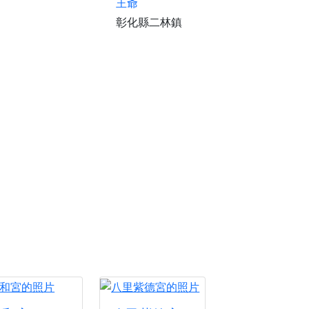
王爺
份感謝守護的虔誠心意
彰化縣二林鎮
來參香，共同向七娘媽祝壽祈福
財運亨通、事業順遂、百邪退散。