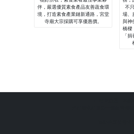
伴，嚴選優質素食產品友善蔬食環
不
境，打造素食產業鏈新通路，宮堂
場、
寺廟大宗採購可享優惠價。
與神
橋樑
「捐
站長提醒：
本網
拜好廟求好運是一個台灣傳統
協助信眾從需求