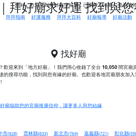
｜拜好廟求好運 找到與您
您好，歡迎來到拜好廟求好運，已累積
150萬人
造訪本
拜拜指南
好運服務
拜拜大百科
好廟報導
好廟活動
找好廟
？歡迎來到「地方好廟」！我們用心收錄了全台
10,050
間宮廟
捷的搜尋功能，找到與您有緣的好廟。
也歡迎各地宮廟朋友加入
！
鄉 池和宮】 贊助支持我們推廣台灣民俗宗教文化
好廟協助您的宮廟推廣信仰，讓更多人與您結緣
會】丙午年最Chill的神級會香之旅，這不只是一場宗教盛事，
慈生宮】慶讚中元普渡法會，誠摯邀請您一同參與，為自己與家
中市
雲林縣
新北市
嘉義縣
彰化縣
(928)
(833)
(764)
(721)
(59