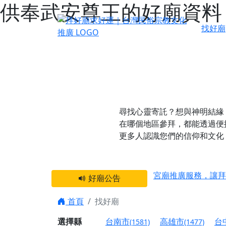
供奉武安尊王的好廟資料
找好廟
尋找心靈寄託？想與神明結緣
在哪個地區參拜，都能透過便
更多人認識您們的信仰和文化
感謝 【新竹縣新豐
宮廟推廣服務，讓拜
好廟公告
【台北 北投金虎爺
之旅」！
首頁
找好廟
【台北北投 唭哩岸
選擇縣
台南市
高雄市
台
(1581)
(1477)