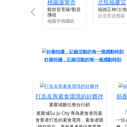
桃園蓮華寺
北投福慶宮
觀世音菩薩/觀音
福德正神/土地
佛祖
Previous
台北市北投區
桃園市桃園區
好廟拍攝，記錄活動的每一個感動時刻
打造友善素食環境的好夥伴
捐
素聚城數位整合行銷
素聚城Su Ju City 專為素食者與素
食業者打造的素食電商，素食者購
一炷
物好所在，素食業者最佳事業夥
務，