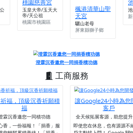
桃園慈善宮
楓港清華山聖
公
玉皇大帝/玉天大
池
天宮
帝/天公祖
新
桃園市桃園區
驪山老母
屏東縣獅子鄉
澄霖沉香邀您一同捐香積功德
工商服務
香祈福，頂級沉香祈願積
讓Google24小時為
福
客戶
澄霖沉香邀您一同積功德
全天候拓展客源，助您提升
心香，一份福報！「捐香」服
即使您在休息，也有源源不
讓您輕鬆累積善緣！「捐香」
戶主動找上門！ Google 