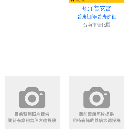
崁頭普安宮
普庵祖師/普庵佛祖
台南市善化區