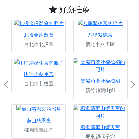
好廟推薦
北投金虎爺會
八里紫德宮
台北市北投區
新北市八里區
唭哩岸慈生宮
雙溪葫蘆肚福德祠
台北市北投區
Previous
Ne
新竹縣寶山鄉
龜山慈恩宮
楓港清華山聖天宮
桃園市龜山區
屏東縣獅子鄉