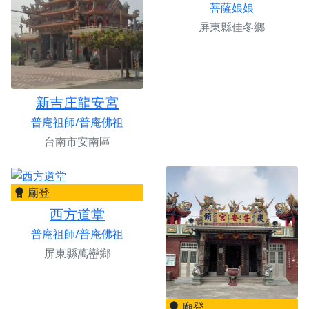
菩薩娘娘
屏東縣佳冬鄉
新吉庄龍安宮
普庵祖師/普庵佛祖
台南市安南區
廟登
西方道堂
普庵祖師/普庵佛祖
屏東縣萬巒鄉
廟登