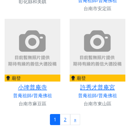
普庵祖師/普庵佛祖
彰化縣和美鎮
台南市安定區
廟登
廟登
小埤普庵寺
許秀才普庵宮
普庵祖師/普庵佛祖
普庵祖師/普庵佛祖
台南市麻豆區
台南市東山區
1
2
»