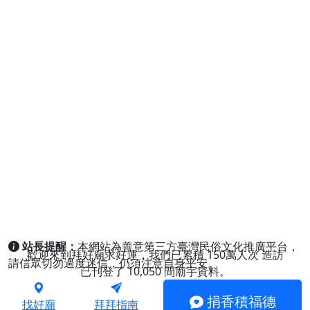
站長提醒：
本網站為善意第三方臺灣民俗文化推廣平台，
歡迎來到拜好廟求好運，我們已累積
150萬人次
造訪
請信眾切勿過度迷信，仍須注意自身平安。
已刊登了
10,050
間廟宇資料。
捐香積福德
找好廟
拜拜指南