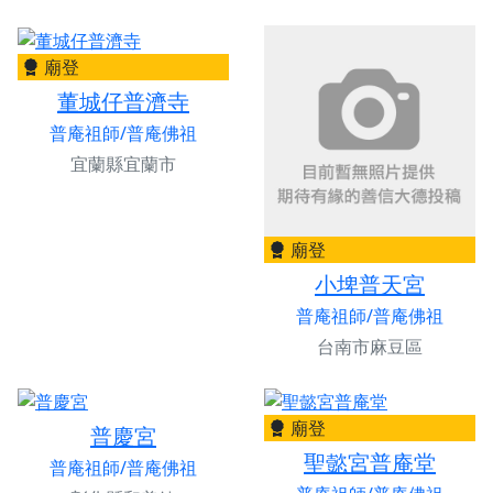
廟登
董城仔普濟寺
普庵祖師/普庵佛祖
宜蘭縣宜蘭市
廟登
小埤普天宮
普庵祖師/普庵佛祖
台南市麻豆區
廟登
普慶宮
聖懿宮普庵堂
普庵祖師/普庵佛祖