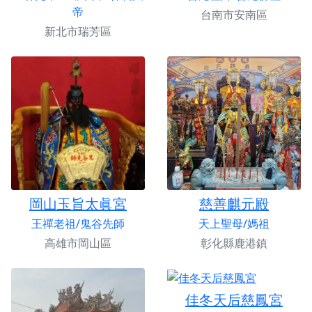
帝
台南市安南區
新北市瑞芳區
岡山玉旨太眞宮
慈善麒元殿
王禪老祖/鬼谷先師
天上聖母/媽祖
高雄市岡山區
彰化縣鹿港鎮
佳冬天后慈鳳宮