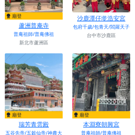
廟登
沙鹿潭仔墘浩安宮
蘆洲普庵寺
包府千歲/包青天/閻羅天子
普庵祖師/普庵佛祖
台中市沙鹿區
新北市蘆洲區
廟登
廟登
瑞芳青雲殿
本淵寮朝興宮
五谷先帝/五穀仙帝/神農大
普庵祖師/普庵佛祖