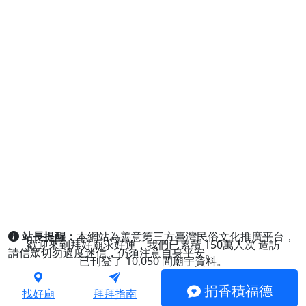
站長提醒：
本網站為善意第三方臺灣民俗文化推廣平台，
歡迎來到拜好廟求好運，我們已累積
150萬人次
造訪
請信眾切勿過度迷信，仍須注意自身平安。
已刊登了
10,050
間廟宇資料。
捐香積福德
找好廟
拜拜指南