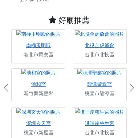
好廟推薦
南極玉明殿
北投金虎爺會
新北市貢寮區
台北市北投區
池和宮
龍潭聖鑫宮
Previous
Ne
新竹縣新豐鄉
桃園市龍潭區
深圳玄天宮
唭哩岸慈生宮
桃園市新屋區
台北市北投區