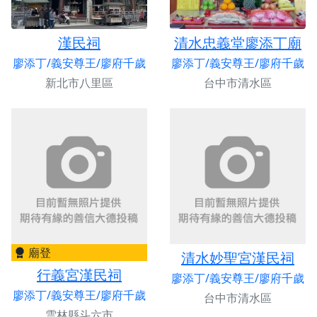
漢民祠
清水忠義堂廖添丁廟
廖添丁/義安尊王/廖府千歲
廖添丁/義安尊王/廖府千歲
新北市八里區
台中市清水區
廟登
清水妙聖宮漢民祠
行義宮漢民祠
廖添丁/義安尊王/廖府千歲
廖添丁/義安尊王/廖府千歲
台中市清水區
雲林縣斗六市