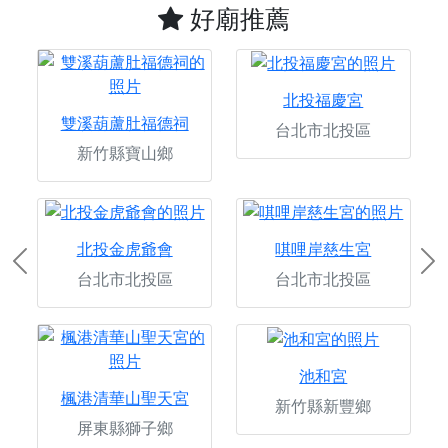
好廟推薦
北投福慶宮
雙溪葫蘆肚福德祠
台北市北投區
新竹縣寶山鄉
北投金虎爺會
唭哩岸慈生宮
Previous
Ne
台北市北投區
台北市北投區
池和宮
楓港清華山聖天宮
新竹縣新豐鄉
屏東縣獅子鄉