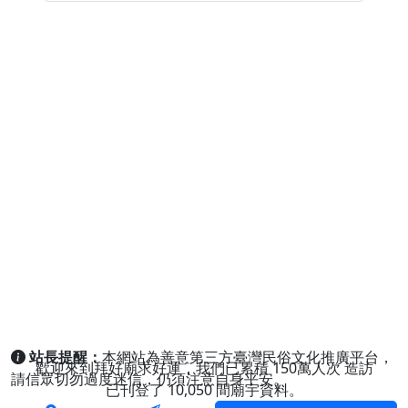
站長提醒：
本網站為善意第三方臺灣民俗文化推廣平台，
歡迎來到拜好廟求好運，我們已累積
150萬人次
造訪
請信眾切勿過度迷信，仍須注意自身平安。
已刊登了
10,050
間廟宇資料。