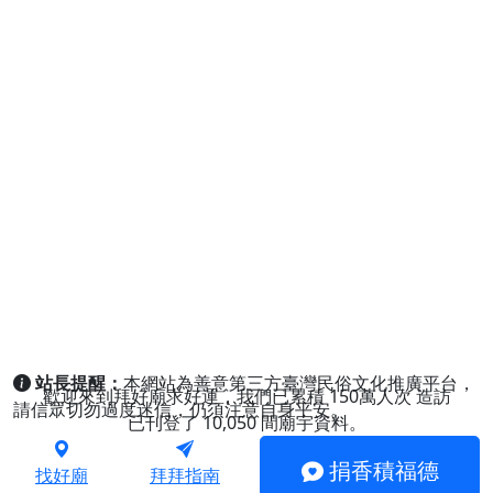
站長提醒：
本網站為善意第三方臺灣民俗文化推廣平台，
歡迎來到拜好廟求好運，我們已累積
150萬人次
造訪
請信眾切勿過度迷信，仍須注意自身平安。
已刊登了
10,050
間廟宇資料。
捐香積福德
找好廟
拜拜指南