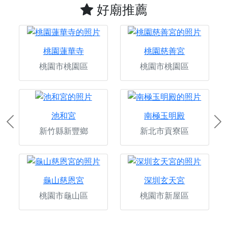
好廟推薦
桃園蓮華寺
桃園慈善宮
桃園市桃園區
桃園市桃園區
池和宮
南極玉明殿
Previous
Ne
新竹縣新豐鄉
新北市貢寮區
龜山慈恩宮
深圳玄天宮
桃園市龜山區
桃園市新屋區