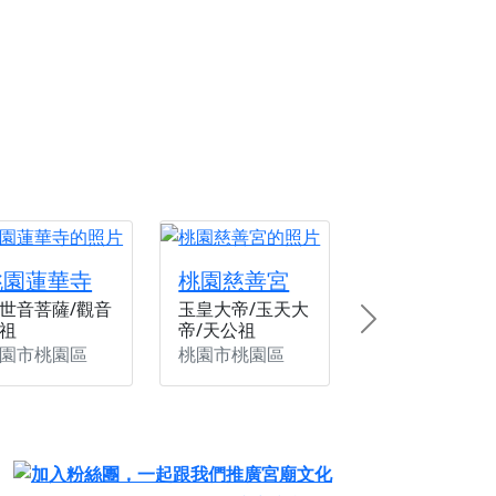
份感謝守護的虔誠心意
來參香，共同向七娘媽祝壽祈福
財運亨通、事業順遂、百邪退散。
桃園蓮華寺
桃園慈善宮
世音菩薩/觀音
玉皇大帝/玉天大
祖
帝/天公祖
Next
園市桃園區
桃園市桃園區