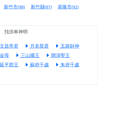
信大德，一同回到母娘慈悲座前，祈福納祥、慎
新竹市
新竹縣
基隆市
(98)
(97)
(92)
份對祖先的感恩、對親人的思念，也是為家人祈
找供奉神明
邀十方善信大德共同參與。
先親眷祈求安息，也為自身與家人累積福德、種
文昌帝君
月老星君
五路財神
金母
三山國王
開漳聖王
天尊」 親自坐鎮主法！幫你累積的功德福報自然
延平郡王
蘇府千歲
朱府千歲
地公埔，祈願闔家平安、地方祥和、福運綿長。
沐母娘慈光，共祈平安吉祥
陽兩利、闔家平安的殊勝因緣。
田
回憶
忘。