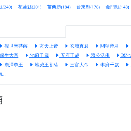
港清華山聖天宮】驪山母娘聖誕暨中元普渡大法會，誠邀十方善
縣
花蓮縣
苗栗縣
台東縣
金門縣
(240)
(201)
(184)
(178)
(148)
寺】盂蘭盆中元報恩法會，這場法會不只是超薦與普渡，更是一
意。
】丙午年梁皇寶懺法會，一念虔誠禮寶懺，一分懺悔植福田，誠
明殿】中元普渡大法會，誠摯歡迎十方善信大德隨喜贊普，為祖
觀世音菩薩
玄天上帝
玄壇真君
關聖帝君
保生大帝
池府千歲
五府千歲
濟公活佛
瑤池
廟)】中元普渡交給專業的來，省時省力又積福！「玉皇大帝 大
廣澤尊王
地藏王菩薩
三官大帝
李府千歲
..
】慶讚中元普渡法會，誠摯邀請十方善信大德，一同回到北投土
】瑤池金母聖誕祝壽盛典，邀請十方善信大德蒞臨參香祝壽，同
廟
】丙午年慶讚中元普渡法會，正是讓我們用善念與功德，迴向冥
】丙午年中元普渡讚普超薦法會，普施眾生・慎終追遠・廣植福
】父親節陪爸爸一起闖關趣，邀請大小朋友一起留下珍貴的家庭
】父親節奉茶感恩活動，一杯茶，一份心意；一句感謝，一生難