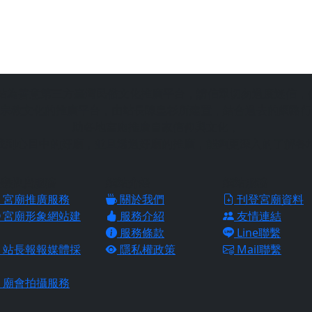
站為善意第三方臺灣民俗文化推廣平台，請信眾切勿過度迷信，
宗教文化的推廣平台，由站長陳皇杉所建置，結合過去的網路行
助各地宮廟推廣自家信仰與文化，
找到心目中的好廟，並且透過好廟的推廣，能夠更深入的了解各
廟推廣服務
網站介紹
網站服務
宮廟推廣服務
關於我們
刊登宮廟資料
宮廟形象網站建
服務介紹
友情連結
服務條款
Line聯繫
站長報報媒體採
隱私權政策
Mail聯繫
廟會拍攝服務