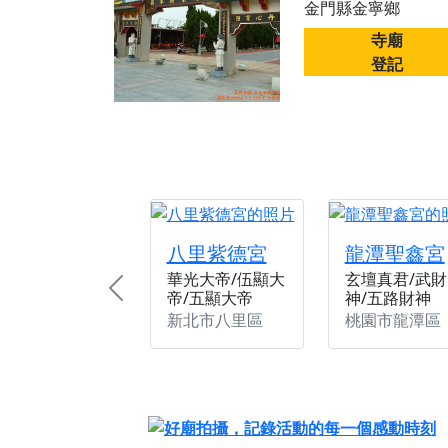
金門縣金寧鄉
【桃園新屋 深圳玄
寺廟
【桃園新屋 深圳玄
登記
【桃園慈善宮(天公
歡迎友廟長官、小編
歡迎信眾分享您前往
八里紫德宮
龍潭聖鑫宮
華光大帝/伍顯大
玄壇真君/武財
帝/五顯大帝
神/五路財神
Previous
新北市八里區
桃園市龍潭區