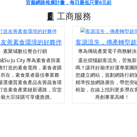
宮廟網路推廣計畫，每日最低只要6元起
工商服務
造友善素食環境的好夥伴
客源流失，傳產轉型趁
素聚城數位整合行銷
專為傳統產業電子商務解決
Su Ju City 專為素食者與素
還在煩惱顧客流失，苦無新
者打造的素食電商，素食者購
嗎？讓拜好廟求好運專業團
好所在，素食業者最佳事業夥
您建立網站，規劃網路行銷
嚴選優質素食產品友善蔬食環
精準投放網路廣告，帶您突
打造素食產業鏈新通路，宮堂
框架，在線上找到更多潛在
寺廟大宗採購可享優惠價。
再創事業高峰！