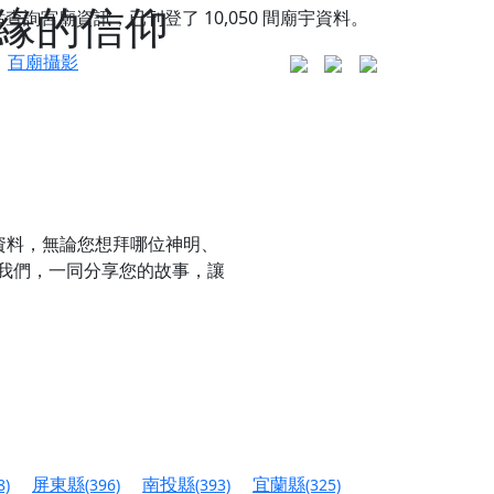
緣的信仰
站查詢宮廟資訊，已刊登了
10,050
間廟宇資料。
百廟攝影
資料，無論您想拜哪位神明、
我們，一同分享您的故事，讓
更是一趟充滿神明加持、帶你走透透的「神級文化
人累積福德、祈求平安好運
屏東縣
南投縣
宜蘭縣
8)
(396)
(393)
(325)