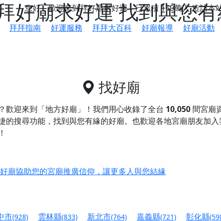
拜好廟求好運 找到與您有
您好，歡迎來到拜好廟求好運，已累積
150萬人
造訪本
拜拜指南
好運服務
拜拜大百科
好廟報導
好廟活動
找好廟
？歡迎來到「地方好廟」！我們用心收錄了全台
10,050
間宮廟
捷的搜尋功能，找到與您有緣的好廟。
也歡迎各地宮廟朋友加入
！
鄉 池和宮】 贊助支持我們推廣台灣民俗宗教文化
好廟協助您的宮廟推廣信仰，讓更多人與您結緣
會】丙午年最Chill的神級會香之旅，這不只是一場宗教盛事，
慈生宮】慶讚中元普渡法會，誠摯邀請您一同參與，為自己與家
中市
雲林縣
新北市
嘉義縣
彰化縣
(928)
(833)
(764)
(721)
(59