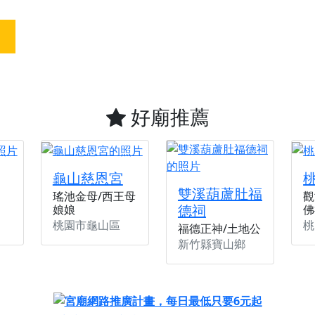
天宮】農曆七月擴大犒軍科儀，吉祥月不只有普渡祈福，也有一
天宮】七娘媽聖誕祝壽慶典，誠摯邀請十方善信大德攜家帶眷前
廟)】虎爺元帥 開光大典，祈求虎爺神威護持，庇佑闔家平安、
加入我們LINE官方帳號，讓我們協助您的廟宇推廣。
廟宇的參拜體驗，推廣您的信仰
好廟推薦
龜山慈恩宮
雙溪葫蘆肚福
瑤池金母/西王母
觀
德祠
娘娘
佛
桃園市龜山區
桃
福德正神/土地公
新竹縣寶山鄉