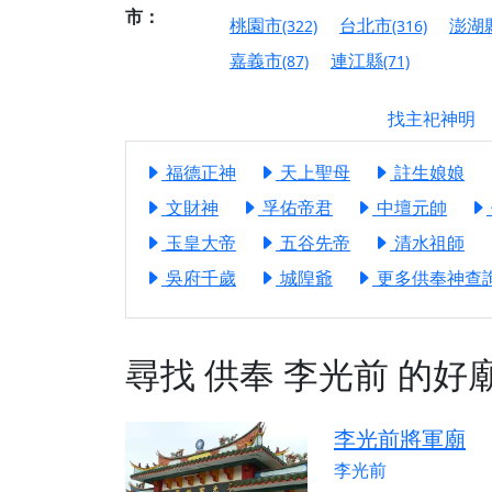
【屏東縣獅子鄉 楓
市：
桃園市
台北市
澎湖
(322)
(316)
終追遠、廣植福田
嘉義市
連江縣
(87)
(71)
【桃園市 桃園蓮華
願平安順遂的慈悲心
找主祀神明
【桃園龜山 慈恩宮
【新北貢寮 南極玉
福德正神
天上聖母
註生娘娘
下善緣。
文財神
孚佑帝君
中壇元帥
【桃園慈善宮(天公
玉皇大帝
五谷先帝
清水祖師
是「超級加倍」！
吳府千歲
城隍爺
更多供奉神查詢.
【台北北投 福慶宮
【桃園龜山 慈恩宮
尋找
供奉
李光前
的好
【桃園龜山 慈恩宮
【新北八里 紫德宮
【台北北投金虎爺會
李光前將軍廟
李光前
【新北八里 紫德宮