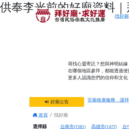
供奉李光前的好廟資料｜
找好廟
尋找心靈寄託？想與神明結緣
在哪個地區參拜，都能透過便
更多人認識您們的信仰和文化
感謝 【新竹縣新豐
宮廟推廣服務，讓拜
好廟公告
【台北 北投金虎爺
之旅」！
首頁
找好廟
【台北北投 唭哩岸
選擇縣
台南市
高雄市
台
(1581)
(1477)