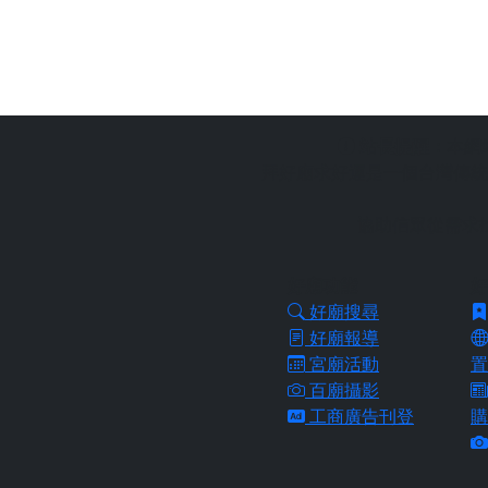
站長提醒：
本網
拜好廟求好運是一個台灣傳統
協助信眾從需求
好廟功能
好
好廟搜尋
好廟報導
宮廟活動
置
百廟攝影
工商廣告刊登
購