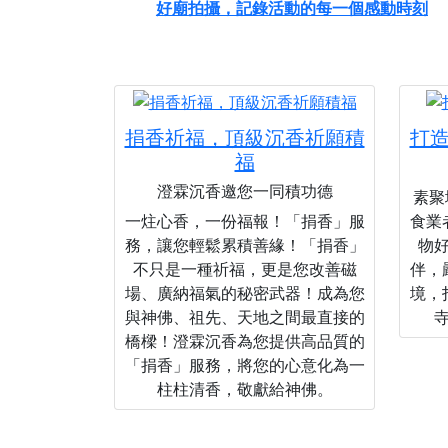
好廟拍攝，記錄活動的每一個感動時刻
捐香祈福，頂級沉香祈願積
打
福
澄霖沉香邀您一同積功德
素聚城
一炷心香，一份福報！「捐香」服
食業
務，讓您輕鬆累積善緣！「捐香」
物
不只是一種祈福，更是您改善磁
伴，
場、廣納福氣的秘密武器！成為您
境，
與神佛、祖先、天地之間最直接的
橋樑！澄霖沉香為您提供高品質的
「捐香」服務，將您的心意化為一
柱柱清香，敬獻給神佛。