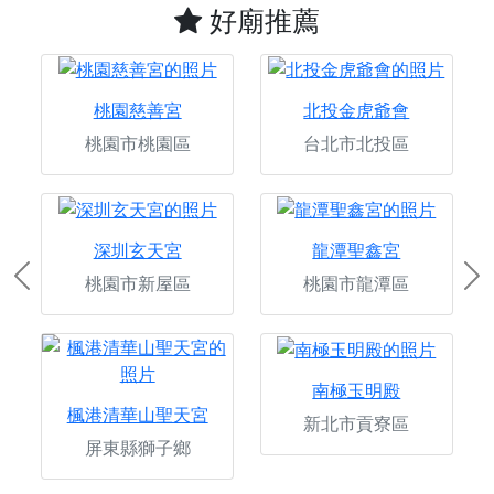
好廟推薦
桃園慈善宮
北投金虎爺會
桃園市桃園區
台北市北投區
深圳玄天宮
龍潭聖鑫宮
桃園市新屋區
桃園市龍潭區
Previous
Ne
南極玉明殿
楓港清華山聖天宮
新北市貢寮區
屏東縣獅子鄉