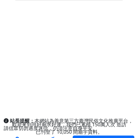
站長提醒：
本網站為善意第三方臺灣民俗文化推廣平台，
歡迎來到拜好廟求好運，我們已累積
150萬人次
造訪
請信眾切勿過度迷信，仍須注意自身平安。
已刊登了
10,050
間廟宇資料。