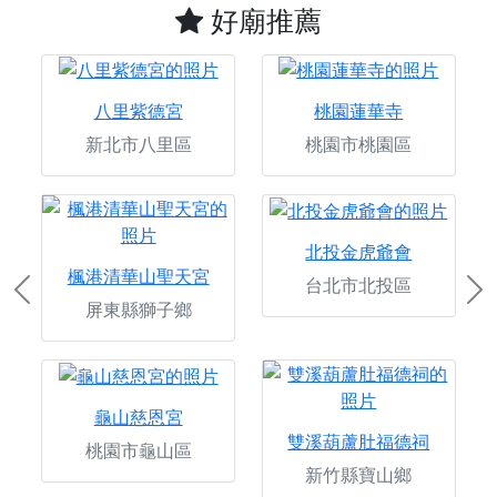
好廟推薦
八里紫德宮
桃園蓮華寺
新北市八里區
桃園市桃園區
北投金虎爺會
楓港清華山聖天宮
台北市北投區
Previous
Ne
屏東縣獅子鄉
龜山慈恩宮
雙溪葫蘆肚福德祠
桃園市龜山區
新竹縣寶山鄉