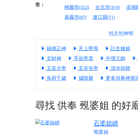
【桃園龜山 慈恩宮
市：
桃園市
台北市
澎湖
(322)
(316)
【新北貢寮 南極玉
嘉義市
連江縣
(87)
(71)
下善緣。
【桃園慈善宮(天公
找主祀神明
是「超級加倍」！
福德正神
天上聖母
註生娘娘
【台北北投 福慶宮
文財神
孚佑帝君
中壇元帥
【桃園龜山 慈恩宮
玉皇大帝
五谷先帝
清水祖師
【桃園龜山 慈恩宮
吳府千歲
城隍爺
更多供奉神查詢.
【新北八里 紫德宮
【台北北投金虎爺會
【新北八里 紫德宮
尋找
供奉
覡婆姐
的好
【桃園新屋 深圳玄
【桃園新屋 深圳玄
石婆姐碑
【桃園慈善宮(天公
覡婆姐
歡迎友廟長官、小編