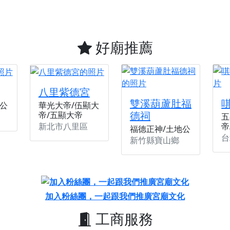
廟宇的參拜體驗，推廣您的信仰
好廟推薦
八里紫德宮
雙溪葫蘆肚福
公
華光大帝/伍顯大
德祠
帝/五顯大帝
五
新北市八里區
帝
福德正神/土地公
台
新竹縣寶山鄉
加入粉絲團，一起跟我們推廣宮廟文化
工商服務