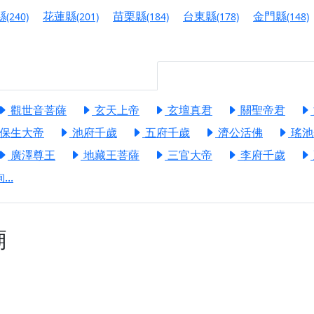
】丙午年梁皇寶懺法會，一念虔誠禮寶懺，一分懺悔植福田，誠
縣
花蓮縣
苗栗縣
台東縣
金門縣
(240)
(201)
(184)
(178)
(148)
明殿】中元普渡大法會，誠摯歡迎十方善信大德隨喜贊普，為祖
廟)】中元普渡交給專業的來，省時省力又積福！「玉皇大帝 大
觀世音菩薩
玄天上帝
玄壇真君
關聖帝君
】慶讚中元普渡法會，誠摯邀請十方善信大德，一同回到北投土
保生大帝
池府千歲
五府千歲
濟公活佛
瑤池
】瑤池金母聖誕祝壽盛典，邀請十方善信大德蒞臨參香祝壽，同
廣澤尊王
地藏王菩薩
三官大帝
李府千歲
】丙午年慶讚中元普渡法會，正是讓我們用善念與功德，迴向冥
..
】丙午年中元普渡讚普超薦法會，普施眾生・慎終追遠・廣植福
】父親節陪爸爸一起闖關趣，邀請大小朋友一起留下珍貴的家庭
】父親節奉茶感恩活動，一杯茶，一份心意；一句感謝，一生難
廟
天宮】農曆七月擴大犒軍科儀，吉祥月不只有普渡祈福，也有一
天宮】七娘媽聖誕祝壽慶典，誠摯邀請十方善信大德攜家帶眷前
廟)】虎爺元帥 開光大典，祈求虎爺神威護持，庇佑闔家平安、
加入我們LINE官方帳號，讓我們協助您的廟宇推廣。