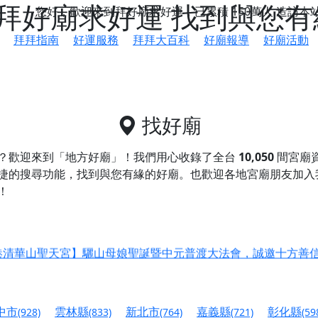
拜好廟求好運 找到與您有
您好，歡迎來到拜好廟求好運，已累積
150萬人
造訪本
拜拜指南
好運服務
拜拜大百科
好廟報導
好廟活動
找好廟
鄉 池和宮】 贊助支持我們推廣台灣民俗宗教文化
？歡迎來到「地方好廟」！我們用心收錄了全台
10,050
間宮廟
好廟協助您的宮廟推廣信仰，讓更多人與您結緣
捷的搜尋功能，找到與您有緣的好廟。
也歡迎各地宮廟朋友加入
會】丙午年最Chill的神級會香之旅，這不只是一場宗教盛事，
！
慈生宮】慶讚中元普渡法會，誠摯邀請您一同參與，為自己與家
港清華山聖天宮】驪山母娘聖誕暨中元普渡大法會，誠邀十方善
寺】盂蘭盆中元報恩法會，這場法會不只是超薦與普渡，更是一
意。
中市
雲林縣
新北市
嘉義縣
彰化縣
(928)
(833)
(764)
(721)
(59