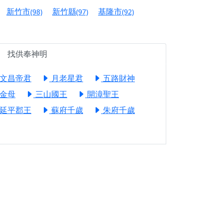
邀十方善信大德共同參與。
新竹市
新竹縣
基隆市
(98)
(97)
(92)
先親眷祈求安息，也為自身與家人累積福德、種
天尊」 親自坐鎮主法！幫你累積的功德福報自然
找供奉神明
文昌帝君
月老星君
五路財神
地公埔，祈願闔家平安、地方祥和、福運綿長。
金母
三山國王
開漳聖王
沐母娘慈光，共祈平安吉祥
延平郡王
蘇府千歲
朱府千歲
陽兩利、闔家平安的殊勝因緣。
田
回憶
忘。
份感謝守護的虔誠心意
來參香，共同向七娘媽祝壽祈福
財運亨通、事業順遂、百邪退散。