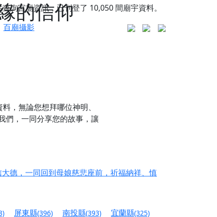
緣的信仰
站查詢宮廟資訊，已刊登了
10,050
間廟宇資料。
百廟攝影
資料，無論您想拜哪位神明、
我們，一同分享您的故事，讓
更是一趟充滿神明加持、帶你走透透的「神級文化
人累積福德、祈求平安好運
信大德，一同回到母娘慈悲座前，祈福納祥、慎
份對祖先的感恩、對親人的思念，也是為家人祈
屏東縣
南投縣
宜蘭縣
8)
(396)
(393)
(325)