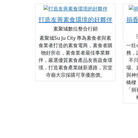
打造友善素食環境的好夥伴
捐
素聚城數位整合行銷
素聚城Su Ju City 專為素食者與素
食業者打造的素食電商，素食者購
一炷
物好所在，素食業者最佳事業夥
務，
伴，嚴選優質素食產品友善蔬食環
不
境，打造素食產業鏈新通路，宮堂
場、
寺廟大宗採購可享優惠價。
與神
橋樑
「捐