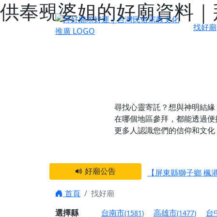
供奉覡婆姐的好廟資料｜
找好廟
感謝 【新竹縣新豐
尋找心靈寄託？想與神明結緣
宮廟推廣服務，讓拜
在哪個地區參拜，都能透過便
【台北 北投金虎爺
更多人認識您們的信仰和文化
之旅」！
【台北北投 唭哩岸
【屏東縣獅子鄉 楓
好廟公告
終追遠、廣植福田
首頁
找好廟
【桃園市 桃園蓮華
願平安順遂的慈悲心
選擇縣
台南市
高雄市
台
(1581)
(1477)