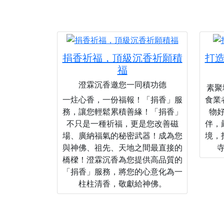
捐香祈福，頂級沉香祈願積
打
福
澄霖沉香邀您一同積功德
素聚城
一炷心香，一份福報！「捐香」服
食業
務，讓您輕鬆累積善緣！「捐香」
物
不只是一種祈福，更是您改善磁
伴，
場、廣納福氣的秘密武器！成為您
境，
與神佛、祖先、天地之間最直接的
橋樑！澄霖沉香為您提供高品質的
「捐香」服務，將您的心意化為一
柱柱清香，敬獻給神佛。