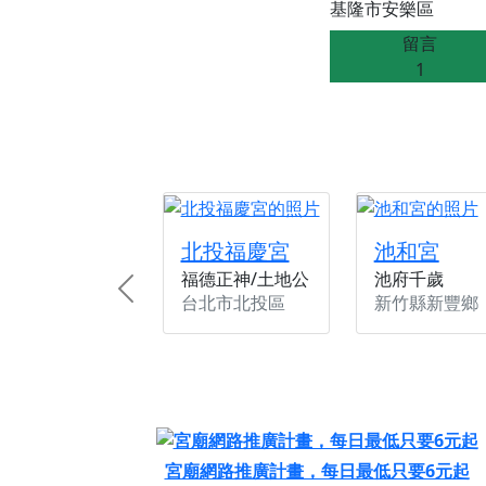
基隆市安樂區
【桃園新屋 深圳玄
留言
【桃園新屋 深圳玄
1
【桃園慈善宮(天公
歡迎友廟長官、小編
歡迎信眾分享您前往
北投福慶宮
池和宮
福德正神/土地公
池府千歲
Previous
台北市北投區
新竹縣新豐鄉
宮廟網路推廣計畫，每日最低只要6元起