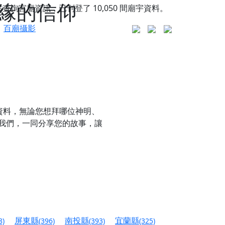
緣的信仰
站查詢宮廟資訊，已刊登了
10,050
間廟宇資料。
百廟攝影
資料，無論您想拜哪位神明、
我們，一同分享您的故事，讓
更是一趟充滿神明加持、帶你走透透的「神級文化
人累積福德、祈求平安好運
屏東縣
南投縣
宜蘭縣
8)
(396)
(393)
(325)