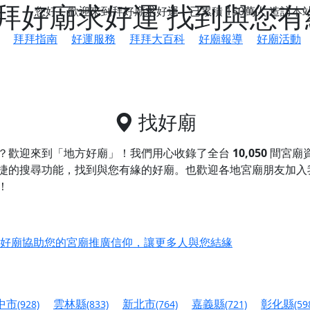
拜好廟求好運 找到與您有
您好，歡迎來到拜好廟求好運，已累積
150萬人
造訪本
拜拜指南
好運服務
拜拜大百科
好廟報導
好廟活動
找好廟
？歡迎來到「地方好廟」！我們用心收錄了全台
10,050
間宮廟
捷的搜尋功能，找到與您有緣的好廟。
也歡迎各地宮廟朋友加入
！
鄉 池和宮】 贊助支持我們推廣台灣民俗宗教文化
好廟協助您的宮廟推廣信仰，讓更多人與您結緣
會】丙午年最Chill的神級會香之旅，這不只是一場宗教盛事，
慈生宮】慶讚中元普渡法會，誠摯邀請您一同參與，為自己與家
中市
雲林縣
新北市
嘉義縣
彰化縣
(928)
(833)
(764)
(721)
(59