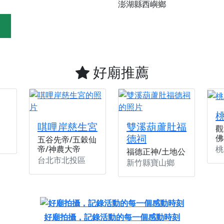
澎湖縣西嶼鄉
天宮】農曆七月擴大犒軍科儀，吉祥月不只有普渡祈福，也有一
天宮】七娘媽聖誕祝壽慶典，誠摯邀請十方善信大德攜家帶眷前
廟)】虎爺元帥 開光大典，祈求虎爺神威護持，庇佑闔家平安、
加入我們LINE官方帳號，讓我們協助您的廟宇推廣。
好廟推薦
廟宇的參拜體驗，推廣您的信仰
唭哩岸慈生宮
雙溪葫蘆肚福
觀
德祠
佛
五谷先帝/五穀仙
桃
帝/神農大帝
福德正神/土地公
台北市北投區
新竹縣寶山鄉
好廟拍攝，記錄活動的每一個感動時刻