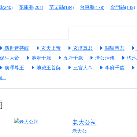
港清華山聖天宮】驪山母娘聖誕暨中元普渡大法會，誠邀十方善
縣
花蓮縣
苗栗縣
台東縣
金門縣
(240)
(201)
(184)
(178)
(148)
寺】盂蘭盆中元報恩法會，這場法會不只是超薦與普渡，更是一
意。
】丙午年梁皇寶懺法會，一念虔誠禮寶懺，一分懺悔植福田，誠
觀世音菩薩
玄天上帝
玄壇真君
關聖帝君
明殿】中元普渡大法會，誠摯歡迎十方善信大德隨喜贊普，為祖
保生大帝
池府千歲
五府千歲
濟公活佛
瑤池
廟)】中元普渡交給專業的來，省時省力又積福！「玉皇大帝 大
廣澤尊王
地藏王菩薩
三官大帝
李府千歲
..
】慶讚中元普渡法會，誠摯邀請十方善信大德，一同回到北投土
】瑤池金母聖誕祝壽盛典，邀請十方善信大德蒞臨參香祝壽，同
廟
】丙午年慶讚中元普渡法會，正是讓我們用善念與功德，迴向冥
】丙午年中元普渡讚普超薦法會，普施眾生・慎終追遠・廣植福
老大公祠
】父親節陪爸爸一起闖關趣，邀請大小朋友一起留下珍貴的家庭
老大公
】父親節奉茶感恩活動，一杯茶，一份心意；一句感謝，一生難