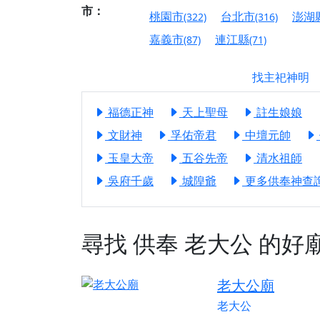
市：
【屏東縣獅子鄉 楓
桃園市
台北市
澎湖
(322)
(316)
終追遠、廣植福田
嘉義市
連江縣
(87)
(71)
【桃園市 桃園蓮華
願平安順遂的慈悲心
找主祀神明
【桃園龜山 慈恩宮
福德正神
天上聖母
註生娘娘
【新北貢寮 南極玉
下善緣。
文財神
孚佑帝君
中壇元帥
【桃園慈善宮(天公
玉皇大帝
五谷先帝
清水祖師
是「超級加倍」！
吳府千歲
城隍爺
更多供奉神查詢.
【台北北投 福慶宮
【桃園龜山 慈恩宮
尋找
供奉
老大公
的好
【桃園龜山 慈恩宮
【新北八里 紫德宮
老大公廟
【台北北投金虎爺會
老大公
【新北八里 紫德宮