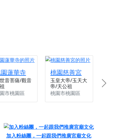
份感謝守護的虔誠心意
來參香，共同向七娘媽祝壽祈福
財運亨通、事業順遂、百邪退散。
桃園蓮華寺
桃園慈善宮
世音菩薩/觀音
玉皇大帝/玉天大
祖
帝/天公祖
Next
園市桃園區
桃園市桃園區
加入粉絲團，一起跟我們推廣宮廟文化