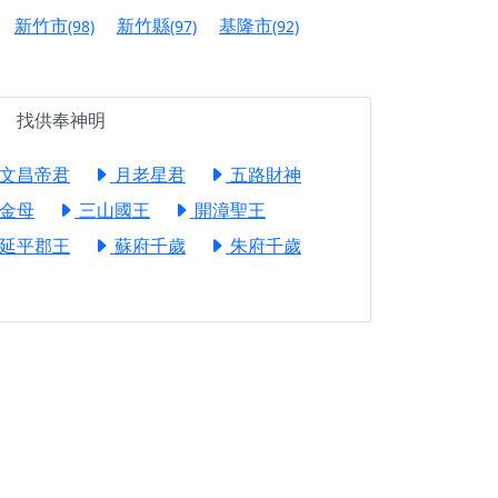
信大德，一同回到母娘慈悲座前，祈福納祥、慎
新竹市
新竹縣
基隆市
(98)
(97)
(92)
份對祖先的感恩、對親人的思念，也是為家人祈
找供奉神明
邀十方善信大德共同參與。
文昌帝君
月老星君
五路財神
先親眷祈求安息，也為自身與家人累積福德、種
金母
三山國王
開漳聖王
天尊」 親自坐鎮主法！幫你累積的功德福報自然
延平郡王
蘇府千歲
朱府千歲
地公埔，祈願闔家平安、地方祥和、福運綿長。
沐母娘慈光，共祈平安吉祥
陽兩利、闔家平安的殊勝因緣。
田
回憶
忘。