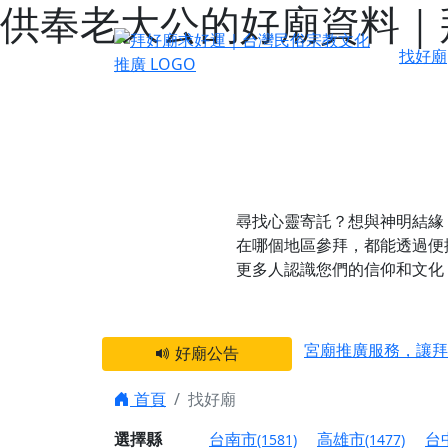
供奉老大公的好廟資料｜
找好廟
尋找心靈寄託？想與神明結緣
在哪個地區參拜，都能透過便
更多人認識您們的信仰和文化
感謝 【新竹縣新豐
宮廟推廣服務，讓拜
好廟公告
【台北 北投金虎爺
首頁
找好廟
之旅」！
【台北北投 唭哩岸
選擇縣
台南市
高雄市
台
(1581)
(1477)