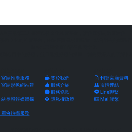
站為善意第三方臺灣民俗文化推廣平台，請信眾切勿過度迷信，
宗教文化的推廣平台，由站長陳皇杉所建置，結合過去的網路行
助各地宮廟推廣自家信仰與文化，
找到心目中的好廟，並且透過好廟的推廣，能夠更深入的了解各
廟推廣服務
網站介紹
網站服務
宮廟推廣服務
關於我們
刊登宮廟資料
宮廟形象網站建
服務介紹
友情連結
服務條款
Line聯繫
站長報報媒體採
隱私權政策
Mail聯繫
廟會拍攝服務
皇佑網路行銷 Copyright © 2024 All Rights reserved.