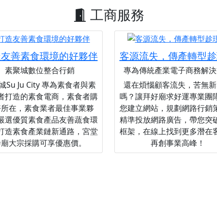
工商服務
造友善素食環境的好夥伴
客源流失，傳產轉型趁
素聚城數位整合行銷
專為傳統產業電子商務解決
Su Ju City 專為素食者與素
還在煩惱顧客流失，苦無新
者打造的素食電商，素食者購
嗎？讓拜好廟求好運專業團
好所在，素食業者最佳事業夥
您建立網站，規劃網路行銷
嚴選優質素食產品友善蔬食環
精準投放網路廣告，帶您突
打造素食產業鏈新通路，宮堂
框架，在線上找到更多潛在
寺廟大宗採購可享優惠價。
再創事業高峰！