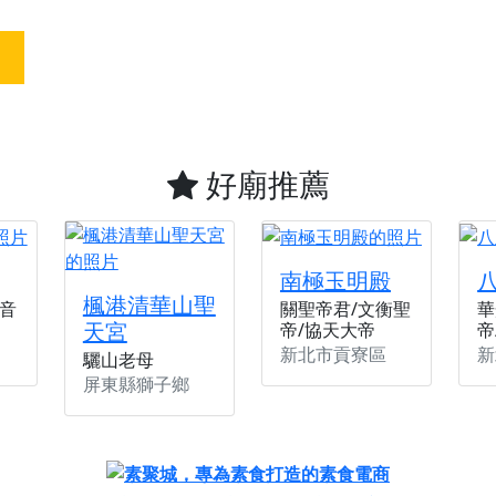
天宮】農曆七月擴大犒軍科儀，吉祥月不只有普渡祈福，也有一
天宮】七娘媽聖誕祝壽慶典，誠摯邀請十方善信大德攜家帶眷前
廟)】虎爺元帥 開光大典，祈求虎爺神威護持，庇佑闔家平安、
加入我們LINE官方帳號，讓我們協助您的廟宇推廣。
廟宇的參拜體驗，推廣您的信仰
好廟推薦
南極玉明殿
楓港清華山聖
音
關聖帝君/文衡聖
華
天宮
帝/協天大帝
帝
新北市貢寮區
新
驪山老母
屏東縣獅子鄉