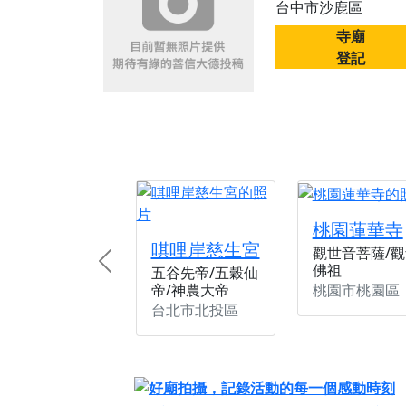
台中市沙鹿區
【桃園新屋 深圳玄
寺廟
【桃園新屋 深圳玄
登記
【桃園慈善宮(天公
歡迎友廟長官、小編
歡迎信眾分享您前往
桃園蓮華寺
唭哩岸慈生宮
觀世音菩薩/觀
佛祖
Previous
五谷先帝/五穀仙
桃園市桃園區
帝/神農大帝
台北市北投區