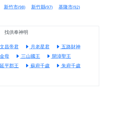
信大德，一同回到母娘慈悲座前，祈福納祥、慎
新竹市
新竹縣
基隆市
(98)
(97)
(92)
份對祖先的感恩、對親人的思念，也是為家人祈
找供奉神明
邀十方善信大德共同參與。
先親眷祈求安息，也為自身與家人累積福德、種
文昌帝君
月老星君
五路財神
金母
三山國王
開漳聖王
天尊」 親自坐鎮主法！幫你累積的功德福報自然
延平郡王
蘇府千歲
朱府千歲
地公埔，祈願闔家平安、地方祥和、福運綿長。
沐母娘慈光，共祈平安吉祥
陽兩利、闔家平安的殊勝因緣。
田
回憶
忘。