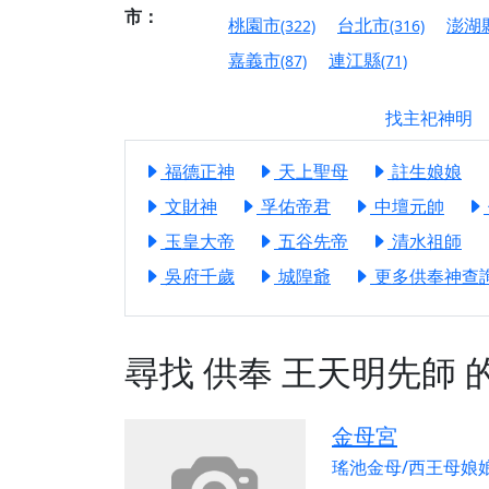
【屏東縣獅子鄉 楓
市：
桃園市
台北市
澎湖
(322)
(316)
終追遠、廣植福田
嘉義市
連江縣
(87)
(71)
【桃園市 桃園蓮華
願平安順遂的慈悲心
找主祀神明
【桃園龜山 慈恩宮
【新北貢寮 南極玉
福德正神
天上聖母
註生娘娘
下善緣。
文財神
孚佑帝君
中壇元帥
【桃園慈善宮(天公
玉皇大帝
五谷先帝
清水祖師
是「超級加倍」！
吳府千歲
城隍爺
更多供奉神查詢.
【台北北投 福慶宮
【桃園龜山 慈恩宮
尋找
供奉
王天明先師
【桃園龜山 慈恩宮
【新北八里 紫德宮
【台北北投金虎爺會
金母宮
瑤池金母/西王母娘
【新北八里 紫德宮