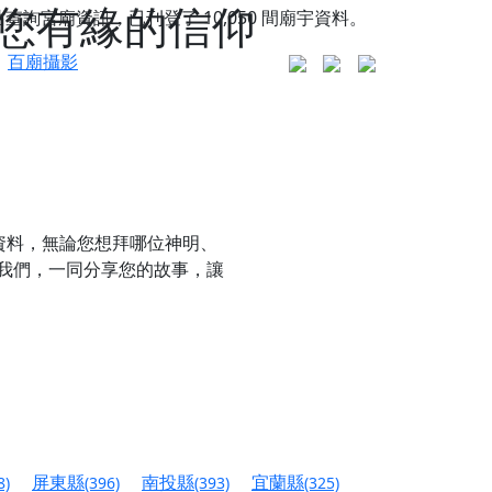
您有緣的信仰
站查詢宮廟資訊，已刊登了
10,050
間廟宇資料。
百廟攝影
資料，無論您想拜哪位神明、
我們，一同分享您的故事，讓
更是一趟充滿神明加持、帶你走透透的「神級文化
人累積福德、祈求平安好運
屏東縣
南投縣
宜蘭縣
8)
(396)
(393)
(325)