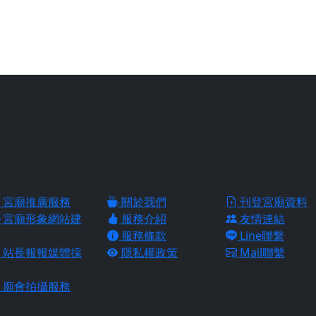
站為善意第三方臺灣民俗文化推廣平台，請信眾切勿過度迷信，
宗教文化的推廣平台，由站長陳皇杉所建置，結合過去的網路行
助各地宮廟推廣自家信仰與文化，
找到心目中的好廟，並且透過好廟的推廣，能夠更深入的了解各
廟推廣服務
網站介紹
網站服務
宮廟推廣服務
關於我們
刊登宮廟資料
宮廟形象網站建
服務介紹
友情連結
服務條款
Line聯繫
站長報報媒體採
隱私權政策
Mail聯繫
廟會拍攝服務