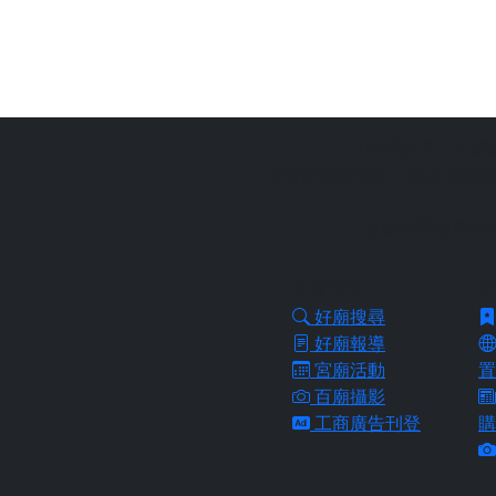
站長提醒：
本網
拜好廟求好運是一個台灣傳統
協助信眾從需求
好廟功能
好
好廟搜尋
好廟報導
宮廟活動
置
百廟攝影
工商廣告刊登
購