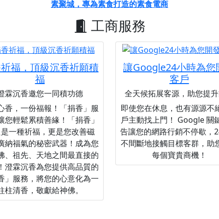
素聚城，專為素食打造的素食電商
工商服務
香祈福，頂級沉香祈願積
讓Google24小時為
福
客戶
澄霖沉香邀您一同積功德
全天候拓展客源，助您提升
心香，一份福報！「捐香」服
即使您在休息，也有源源不
讓您輕鬆累積善緣！「捐香」
戶主動找上門！ Google 
只是一種祈福，更是您改善磁
告讓您的網路行銷不停歇，2
廣納福氣的秘密武器！成為您
不間斷地接觸目標客群，助
佛、祖先、天地之間最直接的
每個寶貴商機！
！澄霖沉香為您提供高品質的
香」服務，將您的心意化為一
柱柱清香，敬獻給神佛。