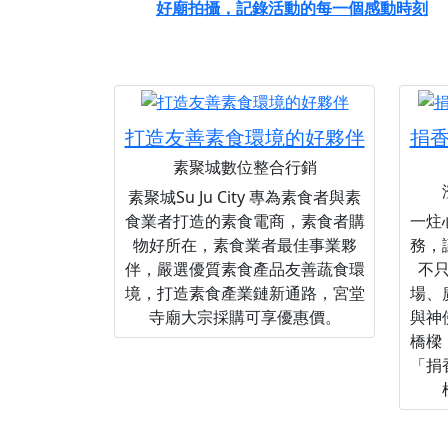
好廟拍攝，記錄活動的每一個感動時刻
打造友善素食環境的好夥伴
捐
素聚城數位整合行銷
素聚城Su Ju City 專為素食者與素
食業者打造的素食電商，素食者購
一炷
物好所在，素食業者最佳事業夥
務，
伴，嚴選優質素食產品友善蔬食環
不
境，打造素食產業鏈新通路，宮堂
場、
寺廟大宗採購可享優惠價。
與神
橋樑
「捐