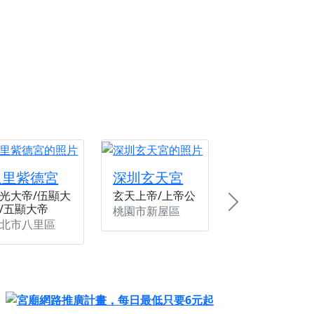
份感謝守護的虔誠心意
來參香，共同向七娘媽祝壽祈福
財運亨通、事業順遂、百邪退散。
八里紫德宮
深圳玄天宮
光大帝/伍顯大
玄天上帝/上帝公
/五顯大帝
Next
桃園市新屋區
北市八里區