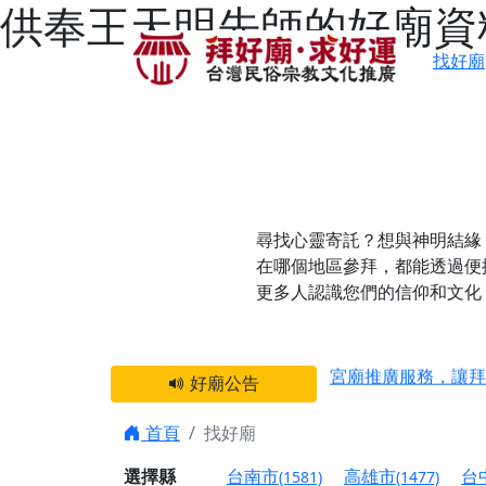
供奉王天明先師的好廟資
找好廟
尋找心靈寄託？想與神明結緣
在哪個地區參拜，都能透過便
更多人認識您們的信仰和文化
感謝 【新竹縣新豐
宮廟推廣服務，讓拜
好廟公告
【台北 北投金虎爺
之旅」！
首頁
找好廟
【台北北投 唭哩岸
選擇縣
台南市
高雄市
台
(1581)
(1477)