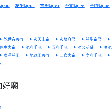
港清華山聖天宮】驪山母娘聖誕暨中元普渡大法會，誠邀十方善
縣
花蓮縣
苗栗縣
台東縣
金門縣
(240)
(201)
(184)
(178)
(148)
寺】盂蘭盆中元報恩法會，這場法會不只是超薦與普渡，更是一
意。
】丙午年梁皇寶懺法會，一念虔誠禮寶懺，一分懺悔植福田，誠
明殿】中元普渡大法會，誠摯歡迎十方善信大德隨喜贊普，為祖
觀世音菩薩
玄天上帝
玄壇真君
關聖帝君
保生大帝
池府千歲
五府千歲
濟公活佛
瑤池
廟)】中元普渡交給專業的來，省時省力又積福！「玉皇大帝 大
廣澤尊王
地藏王菩薩
三官大帝
李府千歲
..
】慶讚中元普渡法會，誠摯邀請十方善信大德，一同回到北投土
】瑤池金母聖誕祝壽盛典，邀請十方善信大德蒞臨參香祝壽，同
的好廟
】丙午年慶讚中元普渡法會，正是讓我們用善念與功德，迴向冥
】丙午年中元普渡讚普超薦法會，普施眾生・慎終追遠・廣植福
】父親節陪爸爸一起闖關趣，邀請大小朋友一起留下珍貴的家庭
娘
】父親節奉茶感恩活動，一杯茶，一份心意；一句感謝，一生難