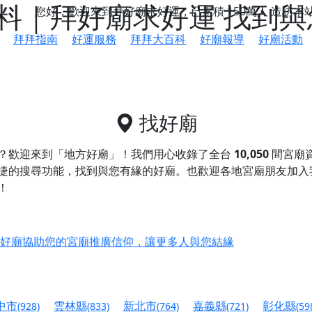
料｜拜好廟求好運 找到與
您好，歡迎來到拜好廟求好運，已累積
150萬人
造訪本
拜拜指南
好運服務
拜拜大百科
好廟報導
好廟活動
找好廟
？歡迎來到「地方好廟」！我們用心收錄了全台
10,050
間宮廟
捷的搜尋功能，找到與您有緣的好廟。
也歡迎各地宮廟朋友加入
！
鄉 池和宮】 贊助支持我們推廣台灣民俗宗教文化
好廟協助您的宮廟推廣信仰，讓更多人與您結緣
會】丙午年最Chill的神級會香之旅，這不只是一場宗教盛事，
慈生宮】慶讚中元普渡法會，誠摯邀請您一同參與，為自己與家
中市
雲林縣
新北市
嘉義縣
彰化縣
(928)
(833)
(764)
(721)
(59