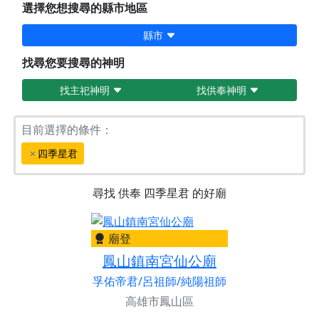
選擇您想搜尋的縣市地區
縣市
找尋您要搜尋的神明
找主祀神明
找供奉神明
目前選擇的條件：
四季星君
尋找
供奉
四季星君
的好廟
廟登
鳳山鎮南宮仙公廟
孚佑帝君/呂祖師/純陽祖師
高雄市鳳山區