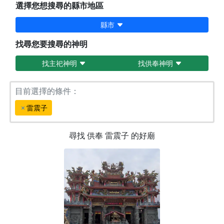
選擇您想搜尋的縣市地區
縣市
找尋您要搜尋的神明
找主祀神明
找供奉神明
目前選擇的條件：
雷震子
尋找
供奉
雷震子
的好廟