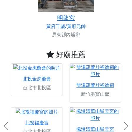
明龍宮
黃府千歲/黃府元帥
屏東縣內埔鄉
好廟推薦
北投金虎爺會
雙溪葫蘆肚福德祠
台北市北投區
新竹縣寶山鄉
北投福慶宮
Previous
Ne
楓港清華山聖天宮
台北市北投區