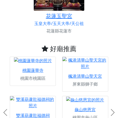
花蓮玉聖宮
玉皇大帝/玉天大帝/天公祖
花蓮縣花蓮市
好廟推薦
桃園蓮華寺
楓港清華山聖天宮
桃園市桃園區
屏東縣獅子鄉
龜山慈恩宮
Previous
Ne
雙溪葫蘆肚福德祠
桃園市龜山區