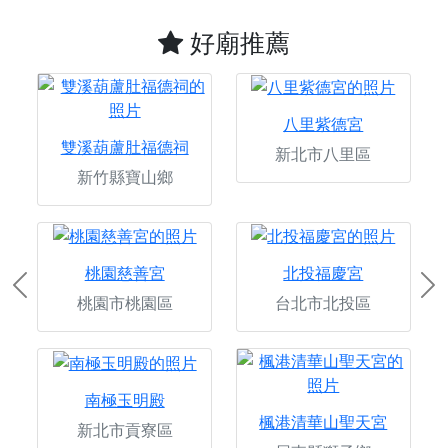
好廟推薦
八里紫德宮
雙溪葫蘆肚福德祠
新北市八里區
新竹縣寶山鄉
桃園慈善宮
北投福慶宮
Previous
Ne
桃園市桃園區
台北市北投區
南極玉明殿
楓港清華山聖天宮
新北市貢寮區