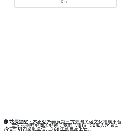
佛。
站長提醒：
本網站為善意第三方臺灣民俗文化推廣平台，
歡迎來到拜好廟求好運，我們已累積
150萬人次
造訪
請信眾切勿過度迷信，仍須注意自身平安。