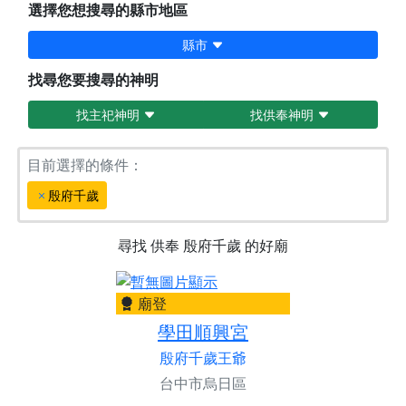
選擇您想搜尋的縣市地區
縣市
找尋您要搜尋的神明
找主祀神明
找供奉神明
目前選擇的條件：
殷府千歲
尋找
供奉
殷府千歲
的好廟
廟登
學田順興宮
殷府千歲王爺
台中市烏日區