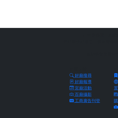
站長提醒：
本網
拜好廟求好運是一個台灣傳統
協助信眾從需求
好廟功能
好
好廟搜尋
好廟報導
宮廟活動
置
百廟攝影
工商廣告刊登
購