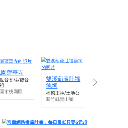
份感謝守護的虔誠心意
來參香，共同向七娘媽祝壽祈福
財運亨通、事業順遂、百邪退散。
桃園蓮華寺
雙溪葫蘆肚福
世音菩薩/觀音
德祠
祖
Next
園市桃園區
福德正神/土地公
新竹縣寶山鄉