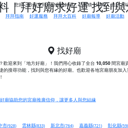
料｜拜好廟求好運 找到與
您好，歡迎來到拜好廟求好運，已累積
150萬人
造訪本
拜拜指南
好運服務
拜拜大百科
好廟報導
好廟活動
找好廟
？歡迎來到「地方好廟」！我們用心收錄了全台
10,050
間宮廟
捷的搜尋功能，找到與您有緣的好廟。
也歡迎各地宮廟朋友加入
！
鄉 池和宮】 贊助支持我們推廣台灣民俗宗教文化
好廟協助您的宮廟推廣信仰，讓更多人與您結緣
會】丙午年最Chill的神級會香之旅，這不只是一場宗教盛事，
慈生宮】慶讚中元普渡法會，誠摯邀請您一同參與，為自己與家
中市
雲林縣
新北市
嘉義縣
彰化縣
(928)
(833)
(764)
(721)
(59