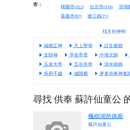
市：
【屏東縣獅子鄉 楓
桃園市
台北市
澎湖
(322)
(316)
終追遠、廣植福田
嘉義市
連江縣
(87)
(71)
【桃園市 桃園蓮華
願平安順遂的慈悲心
找主祀神明
【桃園龜山 慈恩宮
福德正神
天上聖母
註生娘娘
【新北貢寮 南極玉
下善緣。
文財神
孚佑帝君
中壇元帥
【桃園慈善宮(天公
玉皇大帝
五谷先帝
清水祖師
是「超級加倍」！
吳府千歲
城隍爺
更多供奉神查詢.
【台北北投 福慶宮
【桃園龜山 慈恩宮
尋找
供奉
蘇許仙童公
【桃園龜山 慈恩宮
【新北八里 紫德宮
楓樹湖慈德廟
【台北北投金虎爺會
蘇許仙童公
【新北八里 紫德宮