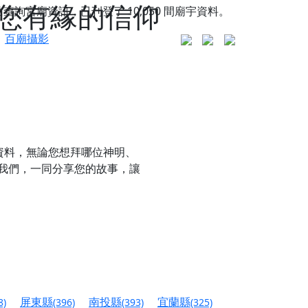
您有緣的信仰
站查詢宮廟資訊，已刊登了
10,050
間廟宇資料。
百廟攝影
資料，無論您想拜哪位神明、
我們，一同分享您的故事，讓
更是一趟充滿神明加持、帶你走透透的「神級文化
人累積福德、祈求平安好運
屏東縣
南投縣
宜蘭縣
8)
(396)
(393)
(325)