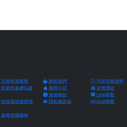
站為善意第三方臺灣民俗文化推廣平台，請信眾切勿過度迷信，
宗教文化的推廣平台，由站長陳皇杉所建置，結合過去的網路行
助各地宮廟推廣自家信仰與文化，
找到心目中的好廟，並且透過好廟的推廣，能夠更深入的了解各
廟推廣服務
網站介紹
網站服務
宮廟推廣服務
關於我們
刊登宮廟資料
宮廟形象網站建
服務介紹
友情連結
服務條款
Line聯繫
站長報報媒體採
隱私權政策
Mail聯繫
廟會拍攝服務