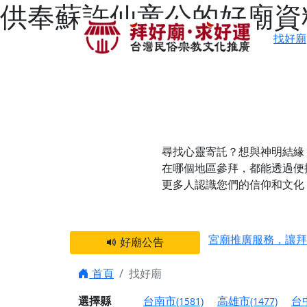
供奉蘇許仙童公的好廟資
找好廟
尋找心靈寄託？想與神明結緣
在哪個地區參拜，都能透過便
更多人認識您們的信仰和文化
感謝 【新竹縣新豐
宮廟推廣服務，讓拜
好廟公告
【台北 北投金虎爺
首頁
找好廟
之旅」！
【台北北投 唭哩岸
選擇縣
台南市
高雄市
台
(1581)
(1477)