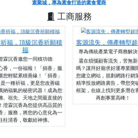
素聚城，專為素食打造的素食電商
工商服務
香祈福，頂級沉香祈願積
客源流失，傳產轉型趁
福
專為傳統產業電子商務解決
澄霖沉香邀您一同積功德
還在煩惱顧客流失，苦無新
心香，一份福報！「捐香」服
嗎？讓拜好廟求好運專業團
讓您輕鬆累積善緣！「捐香」
您建立網站，規劃網路行銷
只是一種祈福，更是您改善磁
精準投放網路廣告，帶您突
廣納福氣的秘密武器！成為您
框架，在線上找到更多潛在
佛、祖先、天地之間最直接的
再創事業高峰！
！澄霖沉香為您提供高品質的
香」服務，將您的心意化為一
柱柱清香，敬獻給神佛。