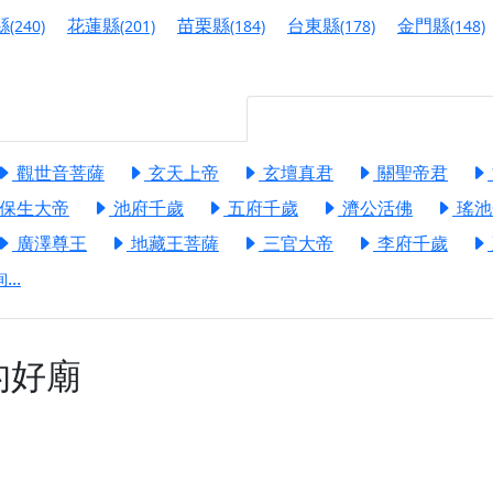
港清華山聖天宮】驪山母娘聖誕暨中元普渡大法會，誠邀十方善
縣
花蓮縣
苗栗縣
台東縣
金門縣
(240)
(201)
(184)
(178)
(148)
寺】盂蘭盆中元報恩法會，這場法會不只是超薦與普渡，更是一
意。
】丙午年梁皇寶懺法會，一念虔誠禮寶懺，一分懺悔植福田，誠
觀世音菩薩
玄天上帝
玄壇真君
關聖帝君
明殿】中元普渡大法會，誠摯歡迎十方善信大德隨喜贊普，為祖
保生大帝
池府千歲
五府千歲
濟公活佛
瑤池
廟)】中元普渡交給專業的來，省時省力又積福！「玉皇大帝 大
廣澤尊王
地藏王菩薩
三官大帝
李府千歲
..
】慶讚中元普渡法會，誠摯邀請十方善信大德，一同回到北投土
】瑤池金母聖誕祝壽盛典，邀請十方善信大德蒞臨參香祝壽，同
的好廟
】丙午年慶讚中元普渡法會，正是讓我們用善念與功德，迴向冥
】丙午年中元普渡讚普超薦法會，普施眾生・慎終追遠・廣植福
】父親節陪爸爸一起闖關趣，邀請大小朋友一起留下珍貴的家庭
】父親節奉茶感恩活動，一杯茶，一份心意；一句感謝，一生難