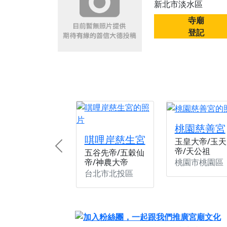
新北市淡水區
【桃園新屋 深圳玄
寺廟
【桃園新屋 深圳玄
登記
【桃園慈善宮(天公
歡迎友廟長官、小編
歡迎信眾分享您前往
桃園慈善宮
唭哩岸慈生宮
玉皇大帝/玉天
帝/天公祖
Previous
五谷先帝/五穀仙
桃園市桃園區
帝/神農大帝
台北市北投區