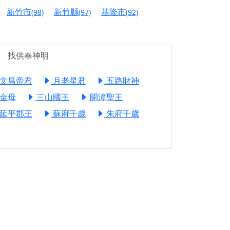
信大德，一同回到母娘慈悲座前，祈福納祥、慎
新竹市
新竹縣
基隆市
(98)
(97)
(92)
份對祖先的感恩、對親人的思念，也是為家人祈
找供奉神明
邀十方善信大德共同參與。
文昌帝君
月老星君
五路財神
先親眷祈求安息，也為自身與家人累積福德、種
金母
三山國王
開漳聖王
天尊」 親自坐鎮主法！幫你累積的功德福報自然
延平郡王
蘇府千歲
朱府千歲
地公埔，祈願闔家平安、地方祥和、福運綿長。
沐母娘慈光，共祈平安吉祥
陽兩利、闔家平安的殊勝因緣。
田
回憶
忘。