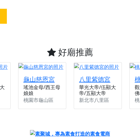
天宮】農曆七月擴大犒軍科儀，吉祥月不只有普渡祈福，也有一
天宮】七娘媽聖誕祝壽慶典，誠摯邀請十方善信大德攜家帶眷前
廟)】虎爺元帥 開光大典，祈求虎爺神威護持，庇佑闔家平安、
加入我們LINE官方帳號，讓我們協助您的廟宇推廣。
廟宇的參拜體驗，推廣您的信仰
好廟推薦
龜山慈恩宮
八里紫德宮
大
瑤池金母/西王母
華光大帝/伍顯大
觀
娘娘
帝/五顯大帝
佛
桃園市龜山區
新北市八里區
桃