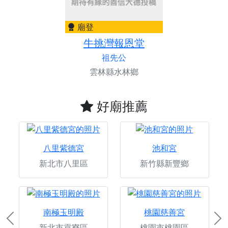
廟登
牛挑灣報恩堂
祖先公
雲林縣水林鄉
好廟推薦
八里紫德宮
池和宮
新北市八里區
新竹縣新豐鄉
南極玉明殿
桃園慈善宮
Previous
Ne
新北市貢寮區
桃園市桃園區