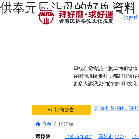
供奉元辰斗母的好廟資料
找好廟
尋找心靈寄託？想與神明結緣
在哪個地區參拜，都能透過便
更多人認識您們的信仰和文化
感謝 【新竹縣新豐
宮廟推廣服務，讓拜
好廟公告
【台北 北投金虎爺
之旅」！
首頁
找好廟
【台北北投 唭哩岸
選擇縣
台南市
高雄市
台
(1581)
(1477)