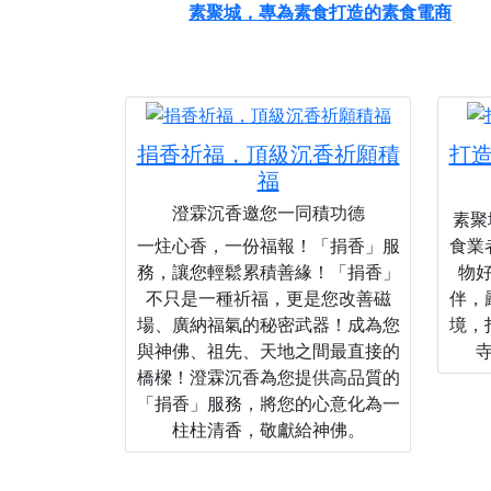
素聚城，專為素食打造的素食電商
捐香祈福，頂級沉香祈願積
打
福
澄霖沉香邀您一同積功德
素聚城
一炷心香，一份福報！「捐香」服
食業
務，讓您輕鬆累積善緣！「捐香」
物
不只是一種祈福，更是您改善磁
伴，
場、廣納福氣的秘密武器！成為您
境，
與神佛、祖先、天地之間最直接的
橋樑！澄霖沉香為您提供高品質的
「捐香」服務，將您的心意化為一
柱柱清香，敬獻給神佛。