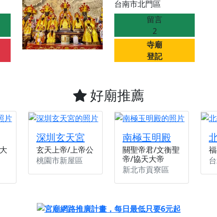
台南市北門區
天宮】農曆七月擴大犒軍科儀，吉祥月不只有普渡祈福，也有一
留言
天宮】七娘媽聖誕祝壽慶典，誠摯邀請十方善信大德攜家帶眷前
2
廟)】虎爺元帥 開光大典，祈求虎爺神威護持，庇佑闔家平安、
寺廟
加入我們LINE官方帳號，讓我們協助您的廟宇推廣。
登記
廟宇的參拜體驗，推廣您的信仰
好廟推薦
深圳玄天宮
南極玉明殿
大
玄天上帝/上帝公
關聖帝君/文衡聖
福
帝/協天大帝
桃園市新屋區
台
新北市貢寮區