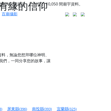
有緣的信仰
站查詢宮廟資訊，已刊登了
10,050
間廟宇資料。
百廟攝影
資料，無論您想拜哪位神明、
我們，一同分享您的故事，讓
更是一趟充滿神明加持、帶你走透透的「神級文化
人累積福德、祈求平安好運
屏東縣
南投縣
宜蘭縣
8)
(396)
(393)
(325)