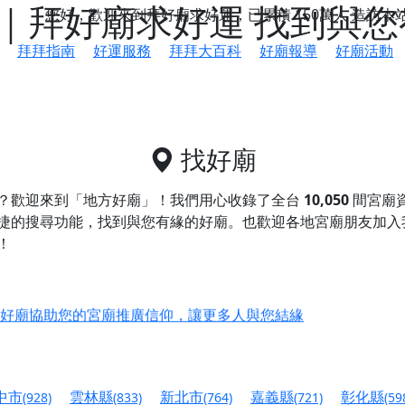
｜拜好廟求好運 找到與您
您好，歡迎來到拜好廟求好運，已累積
150萬人
造訪本
拜拜指南
好運服務
拜拜大百科
好廟報導
好廟活動
找好廟
？歡迎來到「地方好廟」！我們用心收錄了全台
10,050
間宮廟
捷的搜尋功能，找到與您有緣的好廟。
也歡迎各地宮廟朋友加入
！
鄉 池和宮】 贊助支持我們推廣台灣民俗宗教文化
好廟協助您的宮廟推廣信仰，讓更多人與您結緣
會】丙午年最Chill的神級會香之旅，這不只是一場宗教盛事，
慈生宮】慶讚中元普渡法會，誠摯邀請您一同參與，為自己與家
中市
雲林縣
新北市
嘉義縣
彰化縣
(928)
(833)
(764)
(721)
(59