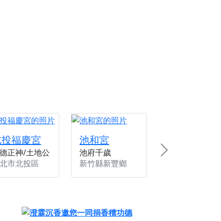
份感謝守護的虔誠心意
來參香，共同向七娘媽祝壽祈福
財運亨通、事業順遂、百邪退散。
北投福慶宮
池和宮
德正神/土地公
池府千歲
Next
北市北投區
新竹縣新豐鄉