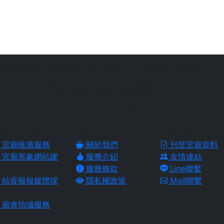
站為善意第三方臺灣民俗文化推廣平台，請信眾切勿過度迷信，
宗教文化的推廣平台，由站長陳皇杉所建置，結合過去的網路行
助各地宮廟推廣自家信仰與文化，
找到心目中的好廟，並且透過好廟的推廣，能夠更深入的了解各
廟推廣服務
網站介紹
網站服務
宮廟推廣服務
關於我們
刊登宮廟資料
宮廟形象網站建
服務介紹
友情連結
服務條款
Line聯繫
站長報報媒體採
隱私權政策
Mail聯繫
廟會拍攝服務