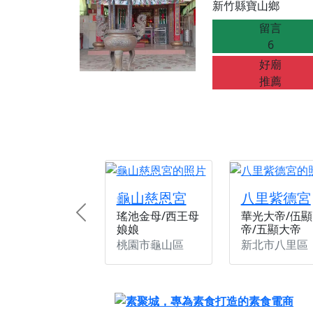
新竹縣寶山鄉
【桃園新屋 深圳玄
留言
【桃園新屋 深圳玄
6
【桃園慈善宮(天公
好廟
歡迎友廟長官、小編
推薦
歡迎信眾分享您前往
龜山慈恩宮
八里紫德宮
瑤池金母/西王母
華光大帝/伍顯
Previous
娘娘
帝/五顯大帝
桃園市龜山區
新北市八里區