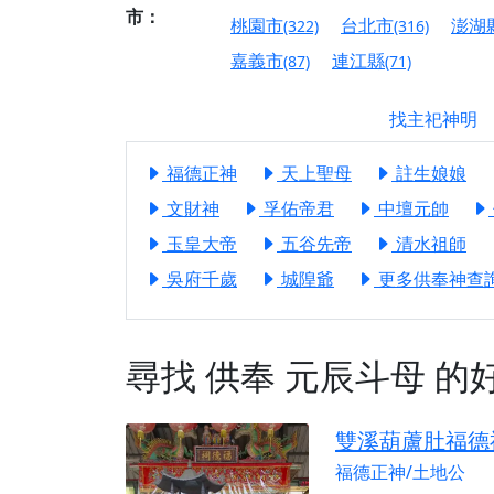
【屏東縣獅子鄉 楓
市：
桃園市
台北市
澎湖
(322)
(316)
終追遠、廣植福田
嘉義市
連江縣
(87)
(71)
【桃園市 桃園蓮華
願平安順遂的慈悲心
找主祀神明
【桃園龜山 慈恩宮
福德正神
天上聖母
註生娘娘
【新北貢寮 南極玉
下善緣。
文財神
孚佑帝君
中壇元帥
【桃園慈善宮(天公
玉皇大帝
五谷先帝
清水祖師
是「超級加倍」！
吳府千歲
城隍爺
更多供奉神查詢.
【台北北投 福慶宮
【桃園龜山 慈恩宮
尋找
供奉
元辰斗母
的
【桃園龜山 慈恩宮
【新北八里 紫德宮
雙溪葫蘆肚福德
【台北北投金虎爺會
福德正神/土地公
【新北八里 紫德宮