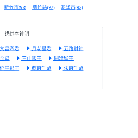
信大德，一同回到母娘慈悲座前，祈福納祥、慎
新竹市
新竹縣
基隆市
(98)
(97)
(92)
份對祖先的感恩、對親人的思念，也是為家人祈
找供奉神明
邀十方善信大德共同參與。
文昌帝君
月老星君
五路財神
先親眷祈求安息，也為自身與家人累積福德、種
金母
三山國王
開漳聖王
天尊」 親自坐鎮主法！幫你累積的功德福報自然
延平郡王
蘇府千歲
朱府千歲
地公埔，祈願闔家平安、地方祥和、福運綿長。
沐母娘慈光，共祈平安吉祥
陽兩利、闔家平安的殊勝因緣。
田
回憶
忘。