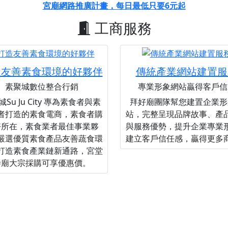
宮廟網路推廣計畫，每日最低只要6元起
工商服務
造友善素食環境的好夥伴
傳統產業網站建置服
素聚城數位整合行銷
專業形象網站贏得客戶信
Su Ju City 專為素食者與素
拜好廟團隊幫您建置企業形
者打造的素食電商，素食者購
站，完整呈現品牌故事、產
好所在，素食業者最佳事業夥
與服務優勢，提升企業專業
嚴選優質素食產品友善蔬食環
建立客戶信任感，贏得更多
打造素食產業鏈新通路，宮堂
寺廟大宗採購可享優惠價。