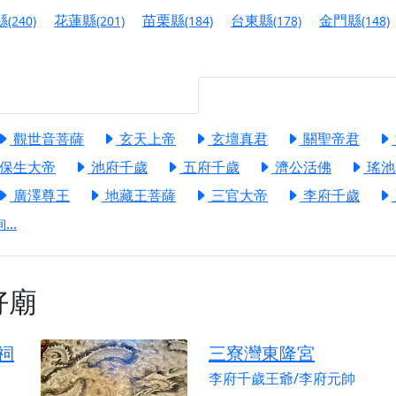
港清華山聖天宮】驪山母娘聖誕暨中元普渡大法會，誠邀十方善
縣
花蓮縣
苗栗縣
台東縣
金門縣
(240)
(201)
(184)
(178)
(148)
寺】盂蘭盆中元報恩法會，這場法會不只是超薦與普渡，更是一
意。
】丙午年梁皇寶懺法會，一念虔誠禮寶懺，一分懺悔植福田，誠
觀世音菩薩
玄天上帝
玄壇真君
關聖帝君
明殿】中元普渡大法會，誠摯歡迎十方善信大德隨喜贊普，為祖
保生大帝
池府千歲
五府千歲
濟公活佛
瑤池
廟)】中元普渡交給專業的來，省時省力又積福！「玉皇大帝 大
廣澤尊王
地藏王菩薩
三官大帝
李府千歲
..
】慶讚中元普渡法會，誠摯邀請十方善信大德，一同回到北投土
】瑤池金母聖誕祝壽盛典，邀請十方善信大德蒞臨參香祝壽，同
好廟
】丙午年慶讚中元普渡法會，正是讓我們用善念與功德，迴向冥
】丙午年中元普渡讚普超薦法會，普施眾生・慎終追遠・廣植福
祠
三寮灣東隆宮
】父親節陪爸爸一起闖關趣，邀請大小朋友一起留下珍貴的家庭
李府千歲王爺/李府元帥
】父親節奉茶感恩活動，一杯茶，一份心意；一句感謝，一生難