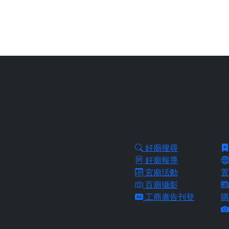
站長提醒：
本網
拜好廟求好運是一個台灣傳統
協助信眾從需求
好廟功能
好
好廟搜尋
好廟報導
宮廟活動
置
百廟攝影
工商廣告刊登
購