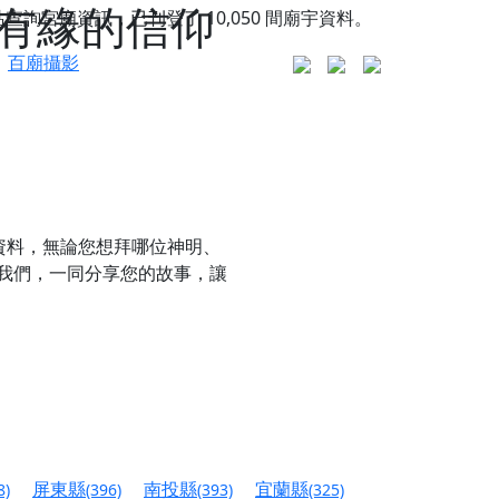
有緣的信仰
站查詢宮廟資訊，已刊登了
10,050
間廟宇資料。
百廟攝影
資料，無論您想拜哪位神明、
我們，一同分享您的故事，讓
更是一趟充滿神明加持、帶你走透透的「神級文化
人累積福德、祈求平安好運
屏東縣
南投縣
宜蘭縣
8)
(396)
(393)
(325)