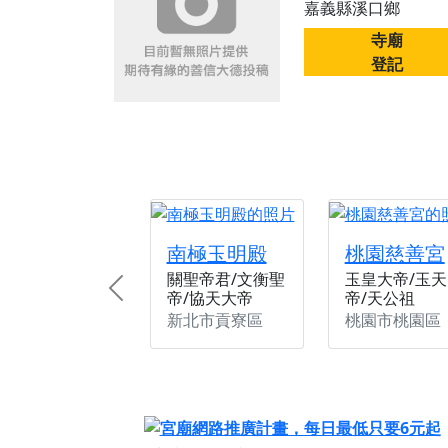
嘉義縣溪口鄉
【桃園新屋 深圳玄
寺廟
【桃園新屋 深圳玄
登記
【桃園慈善宮(天公
歡迎友廟長官、小編
歡迎信眾分享您前往
南極玉明殿
桃園慈善宮
關聖帝君/文衡聖
玉皇大帝/玉天
帝/協天大帝
帝/天公祖
Previous
新北市貢寮區
桃園市桃園區