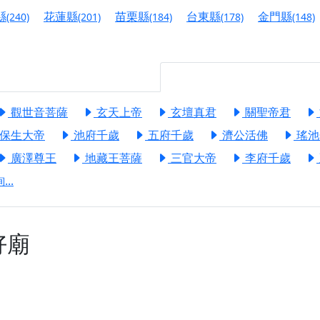
港清華山聖天宮】驪山母娘聖誕暨中元普渡大法會，誠邀十方善
縣
花蓮縣
苗栗縣
台東縣
金門縣
(240)
(201)
(184)
(178)
(148)
寺】盂蘭盆中元報恩法會，這場法會不只是超薦與普渡，更是一
意。
】丙午年梁皇寶懺法會，一念虔誠禮寶懺，一分懺悔植福田，誠
觀世音菩薩
玄天上帝
玄壇真君
關聖帝君
明殿】中元普渡大法會，誠摯歡迎十方善信大德隨喜贊普，為祖
保生大帝
池府千歲
五府千歲
濟公活佛
瑤池
廟)】中元普渡交給專業的來，省時省力又積福！「玉皇大帝 大
廣澤尊王
地藏王菩薩
三官大帝
李府千歲
..
】慶讚中元普渡法會，誠摯邀請十方善信大德，一同回到北投土
】瑤池金母聖誕祝壽盛典，邀請十方善信大德蒞臨參香祝壽，同
好廟
】丙午年慶讚中元普渡法會，正是讓我們用善念與功德，迴向冥
】丙午年中元普渡讚普超薦法會，普施眾生・慎終追遠・廣植福
】父親節陪爸爸一起闖關趣，邀請大小朋友一起留下珍貴的家庭
】父親節奉茶感恩活動，一杯茶，一份心意；一句感謝，一生難