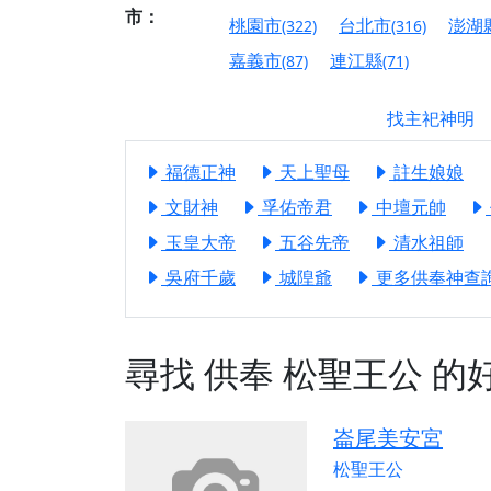
【屏東縣獅子鄉 楓
市：
桃園市
台北市
澎湖
(322)
(316)
終追遠、廣植福田
嘉義市
連江縣
(87)
(71)
【桃園市 桃園蓮華
願平安順遂的慈悲心
找主祀神明
【桃園龜山 慈恩宮
福德正神
天上聖母
註生娘娘
【新北貢寮 南極玉
下善緣。
文財神
孚佑帝君
中壇元帥
【桃園慈善宮(天公
玉皇大帝
五谷先帝
清水祖師
是「超級加倍」！
吳府千歲
城隍爺
更多供奉神查詢.
【台北北投 福慶宮
【桃園龜山 慈恩宮
尋找
供奉
松聖王公
的
【桃園龜山 慈恩宮
【新北八里 紫德宮
崙尾美安宮
【台北北投金虎爺會
松聖王公
【新北八里 紫德宮