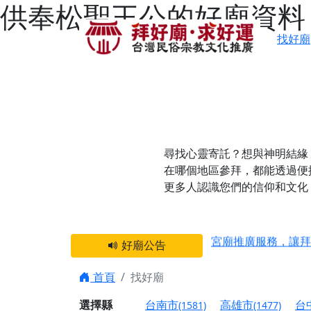
供奉松聖王公的好廟資料
找好廟
尋找心靈寄託？想與神明結緣
在哪個地區參拜，都能透過便
更多人認識您們的信仰和文化
感謝 【新竹縣新豐
宮廟推廣服務，讓拜
好廟公告
【台北 北投金虎爺
之旅」！
首頁
找好廟
【台北北投 唭哩岸
選擇縣
台南市
高雄市
台
(1581)
(1477)