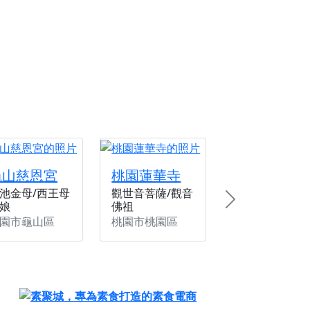
份感謝守護的虔誠心意
來參香，共同向七娘媽祝壽祈福
財運亨通、事業順遂、百邪退散。
龜山慈恩宮
桃園蓮華寺
池金母/西王母
觀世音菩薩/觀音
娘
佛祖
Next
園市龜山區
桃園市桃園區