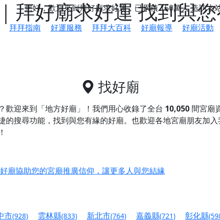
｜拜好廟求好運 找到與您
您好，歡迎來到拜好廟求好運，已累積
150萬人
造訪本
拜拜指南
好運服務
拜拜大百科
好廟報導
好廟活動
找好廟
？歡迎來到「地方好廟」！我們用心收錄了全台
10,050
間宮廟
捷的搜尋功能，找到與您有緣的好廟。
也歡迎各地宮廟朋友加入
！
鄉 池和宮】 贊助支持我們推廣台灣民俗宗教文化
好廟協助您的宮廟推廣信仰，讓更多人與您結緣
會】丙午年最Chill的神級會香之旅，這不只是一場宗教盛事，
慈生宮】慶讚中元普渡法會，誠摯邀請您一同參與，為自己與家
中市
雲林縣
新北市
嘉義縣
彰化縣
(928)
(833)
(764)
(721)
(59