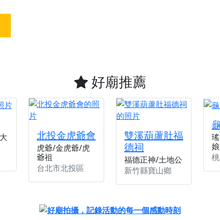
天宮】農曆七月擴大犒軍科儀，吉祥月不只有普渡祈福，也有一
天宮】七娘媽聖誕祝壽慶典，誠摯邀請十方善信大德攜家帶眷前
廟)】虎爺元帥 開光大典，祈求虎爺神威護持，庇佑闔家平安、
加入我們LINE官方帳號，讓我們協助您的廟宇推廣。
廟宇的參拜體驗，推廣您的信仰
好廟推薦
北投金虎爺會
雙溪葫蘆肚福
大
瑤
德祠
娘
虎爺/金虎爺/虎
桃
爺祖
福德正神/土地公
台北市北投區
新竹縣寶山鄉