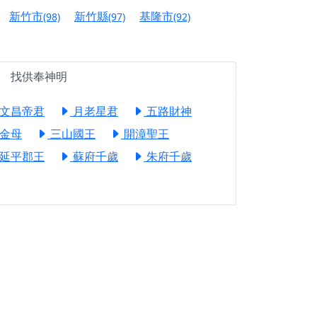
信大德，一同回到母娘慈悲座前，祈福納祥、慎
新竹市
新竹縣
基隆市
(98)
(97)
(92)
份對祖先的感恩、對親人的思念，也是為家人祈
找供奉神明
邀十方善信大德共同參與。
文昌帝君
月老星君
五路財神
先親眷祈求安息，也為自身與家人累積福德、種
金母
三山國王
開漳聖王
天尊」 親自坐鎮主法！幫你累積的功德福報自然
延平郡王
蘇府千歲
朱府千歲
地公埔，祈願闔家平安、地方祥和、福運綿長。
沐母娘慈光，共祈平安吉祥
陽兩利、闔家平安的殊勝因緣。
田
回憶
忘。