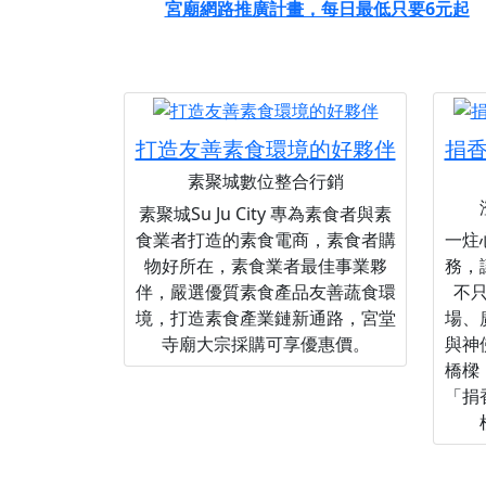
宮廟網路推廣計畫，每日最低只要6元起
打造友善素食環境的好夥伴
捐
素聚城數位整合行銷
素聚城Su Ju City 專為素食者與素
食業者打造的素食電商，素食者購
一炷
物好所在，素食業者最佳事業夥
務，
伴，嚴選優質素食產品友善蔬食環
不
境，打造素食產業鏈新通路，宮堂
場、
寺廟大宗採購可享優惠價。
與神
橋樑
「捐