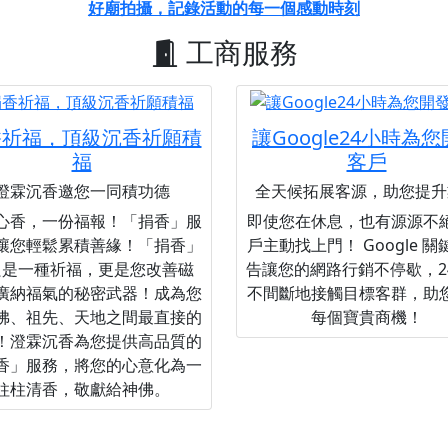
好廟拍攝，記錄活動的每一個感動時刻
工商服務
香祈福，頂級沉香祈願積
讓Google24小時為
福
客戶
澄霖沉香邀您一同積功德
全天候拓展客源，助您提升
心香，一份福報！「捐香」服
即使您在休息，也有源源不
讓您輕鬆累積善緣！「捐香」
戶主動找上門！ Google 
只是一種祈福，更是您改善磁
告讓您的網路行銷不停歇，2
廣納福氣的秘密武器！成為您
不間斷地接觸目標客群，助
佛、祖先、天地之間最直接的
每個寶貴商機！
！澄霖沉香為您提供高品質的
香」服務，將您的心意化為一
柱柱清香，敬獻給神佛。