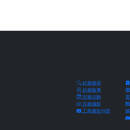
站長提醒：
本網
拜好廟求好運是一個台灣傳統
協助信眾從需求
好廟功能
好
好廟搜尋
好廟報導
宮廟活動
置
百廟攝影
工商廣告刊登
購