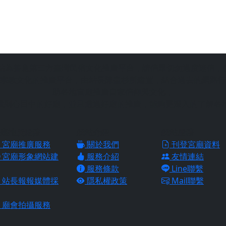
站為善意第三方臺灣民俗文化推廣平台，請信眾切勿過度迷信，
宗教文化的推廣平台，由站長陳皇杉所建置，結合過去的網路行
助各地宮廟推廣自家信仰與文化，
找到心目中的好廟，並且透過好廟的推廣，能夠更深入的了解各
廟推廣服務
網站介紹
網站服務
宮廟推廣服務
關於我們
刊登宮廟資料
宮廟形象網站建
服務介紹
友情連結
服務條款
Line聯繫
站長報報媒體採
隱私權政策
Mail聯繫
廟會拍攝服務