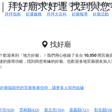
｜拜好廟求好運 找到與您
您好，歡迎來到拜好廟求好運，已累積
150萬人
造訪本
拜拜指南
好運服務
拜拜大百科
好廟報導
好廟活動
找好廟
？歡迎來到「地方好廟」！我們用心收錄了全台
10,050
間宮廟
捷的搜尋功能，找到與您有緣的好廟。
也歡迎各地宮廟朋友加入
！
鄉 池和宮】 贊助支持我們推廣台灣民俗宗教文化
好廟協助您的宮廟推廣信仰，讓更多人與您結緣
會】丙午年最Chill的神級會香之旅，這不只是一場宗教盛事，
慈生宮】慶讚中元普渡法會，誠摯邀請您一同參與，為自己與家
中市
雲林縣
新北市
嘉義縣
彰化縣
(928)
(833)
(764)
(721)
(59