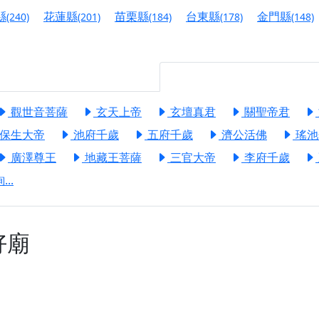
港清華山聖天宮】驪山母娘聖誕暨中元普渡大法會，誠邀十方善
縣
花蓮縣
苗栗縣
台東縣
金門縣
(240)
(201)
(184)
(178)
(148)
寺】盂蘭盆中元報恩法會，這場法會不只是超薦與普渡，更是一
意。
】丙午年梁皇寶懺法會，一念虔誠禮寶懺，一分懺悔植福田，誠
觀世音菩薩
玄天上帝
玄壇真君
關聖帝君
明殿】中元普渡大法會，誠摯歡迎十方善信大德隨喜贊普，為祖
保生大帝
池府千歲
五府千歲
濟公活佛
瑤池
廟)】中元普渡交給專業的來，省時省力又積福！「玉皇大帝 大
廣澤尊王
地藏王菩薩
三官大帝
李府千歲
..
】慶讚中元普渡法會，誠摯邀請十方善信大德，一同回到北投土
】瑤池金母聖誕祝壽盛典，邀請十方善信大德蒞臨參香祝壽，同
好廟
】丙午年慶讚中元普渡法會，正是讓我們用善念與功德，迴向冥
】丙午年中元普渡讚普超薦法會，普施眾生・慎終追遠・廣植福
】父親節陪爸爸一起闖關趣，邀請大小朋友一起留下珍貴的家庭
】父親節奉茶感恩活動，一杯茶，一份心意；一句感謝，一生難