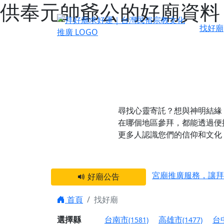
供奉元帥爺公的好廟資料
找好廟
尋找心靈寄託？想與神明結緣
在哪個地區參拜，都能透過便
更多人認識您們的信仰和文化
感謝 【新竹縣新豐
宮廟推廣服務，讓拜
好廟公告
【台北 北投金虎爺
首頁
找好廟
之旅」！
【台北北投 唭哩岸
選擇縣
台南市
高雄市
台
(1581)
(1477)