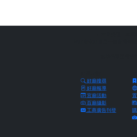
站長提醒：
本網
拜好廟求好運是一個台灣傳統
協助信眾從需求
好廟功能
好
好廟搜尋
好廟報導
宮廟活動
置
百廟攝影
工商廣告刊登
購