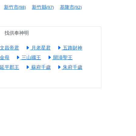
信大德，一同回到母娘慈悲座前，祈福納祥、慎
新竹市
新竹縣
基隆市
(98)
(97)
(92)
份對祖先的感恩、對親人的思念，也是為家人祈
找供奉神明
邀十方善信大德共同參與。
文昌帝君
月老星君
五路財神
先親眷祈求安息，也為自身與家人累積福德、種
金母
三山國王
開漳聖王
天尊」 親自坐鎮主法！幫你累積的功德福報自然
延平郡王
蘇府千歲
朱府千歲
地公埔，祈願闔家平安、地方祥和、福運綿長。
沐母娘慈光，共祈平安吉祥
陽兩利、闔家平安的殊勝因緣。
田
回憶
忘。