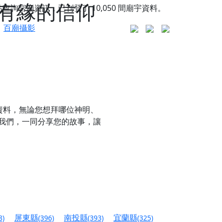
有緣的信仰
站查詢宮廟資訊，已刊登了
10,050
間廟宇資料。
百廟攝影
資料，無論您想拜哪位神明、
我們，一同分享您的故事，讓
更是一趟充滿神明加持、帶你走透透的「神級文化
人累積福德、祈求平安好運
屏東縣
南投縣
宜蘭縣
8)
(396)
(393)
(325)