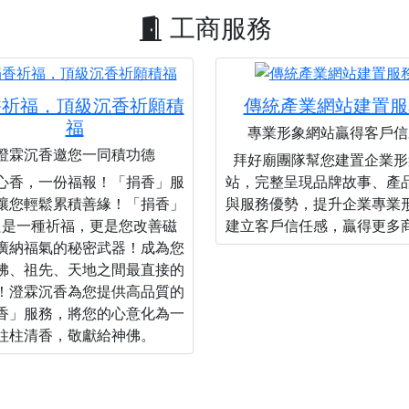
工商服務
香祈福，頂級沉香祈願積
傳統產業網站建置服
福
專業形象網站贏得客戶信
澄霖沉香邀您一同積功德
拜好廟團隊幫您建置企業形
心香，一份福報！「捐香」服
站，完整呈現品牌故事、產
讓您輕鬆累積善緣！「捐香」
與服務優勢，提升企業專業
只是一種祈福，更是您改善磁
建立客戶信任感，贏得更多
廣納福氣的秘密武器！成為您
佛、祖先、天地之間最直接的
！澄霖沉香為您提供高品質的
香」服務，將您的心意化為一
柱柱清香，敬獻給神佛。