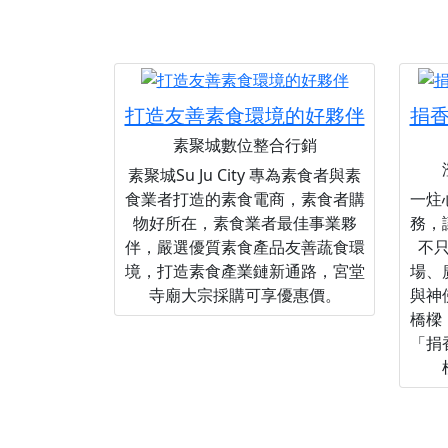
打造友善素食環境的好夥伴
捐
素聚城數位整合行銷
素聚城Su Ju City 專為素食者與素
食業者打造的素食電商，素食者購
一炷
物好所在，素食業者最佳事業夥
務，
伴，嚴選優質素食產品友善蔬食環
不
境，打造素食產業鏈新通路，宮堂
場、
寺廟大宗採購可享優惠價。
與神
橋樑
「捐