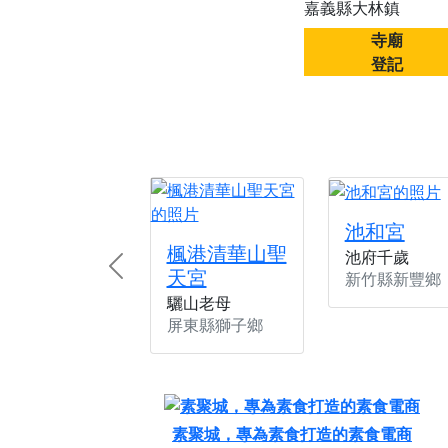
嘉義縣大林鎮
【桃園新屋 深圳玄
寺廟
【桃園新屋 深圳玄
登記
【桃園慈善宮(天公
歡迎友廟長官、小編
歡迎信眾分享您前往
池和宮
楓港清華山聖
池府千歲
天宮
Previous
新竹縣新豐鄉
驪山老母
屏東縣獅子鄉
素聚城，專為素食打造的素食電商