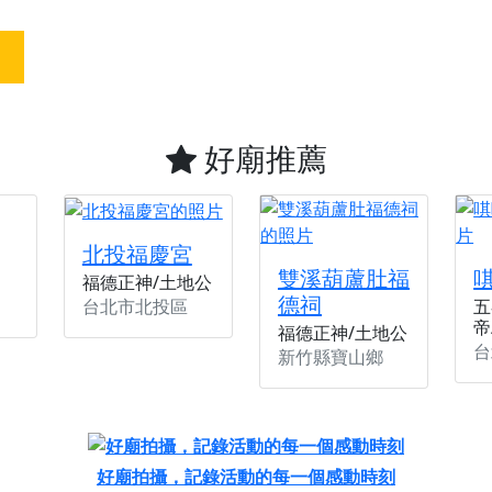
天宮】農曆七月擴大犒軍科儀，吉祥月不只有普渡祈福，也有一
天宮】七娘媽聖誕祝壽慶典，誠摯邀請十方善信大德攜家帶眷前
廟)】虎爺元帥 開光大典，祈求虎爺神威護持，庇佑闔家平安、
加入我們LINE官方帳號，讓我們協助您的廟宇推廣。
好廟推薦
廟宇的參拜體驗，推廣您的信仰
北投福慶宮
雙溪葫蘆肚福
福德正神/土地公
德祠
台北市北投區
五
帝
福德正神/土地公
台
新竹縣寶山鄉
好廟拍攝，記錄活動的每一個感動時刻