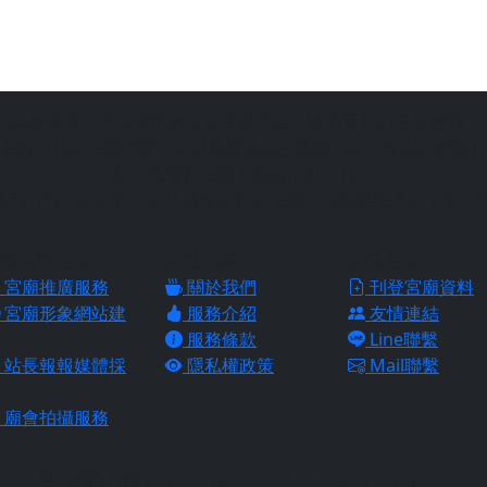
站為善意第三方臺灣民俗文化推廣平台，請信眾切勿過度迷信，
宗教文化的推廣平台，由站長陳皇杉所建置，結合過去的網路行
助各地宮廟推廣自家信仰與文化，
找到心目中的好廟，並且透過好廟的推廣，能夠更深入的了解各
廟推廣服務
網站介紹
網站服務
宮廟推廣服務
關於我們
刊登宮廟資料
宮廟形象網站建
服務介紹
友情連結
服務條款
Line聯繫
站長報報媒體採
隱私權政策
Mail聯繫
廟會拍攝服務
皇佑網路行銷 Copyright © 2024 All Rights reserved.