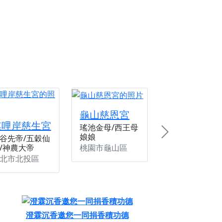
份感謝守護的虔誠心意
來參香，共同向七娘媽祝壽祈福
財運亨通、事業順遂、百邪退散。
龜山慈恩宮
唭哩岸慈生宮
瑤池金母/西王母
娘娘
Next
谷先帝/五穀仙
桃園市龜山區
/神農大帝
北市北投區
澄霖沉香邀您一同捐香積功德