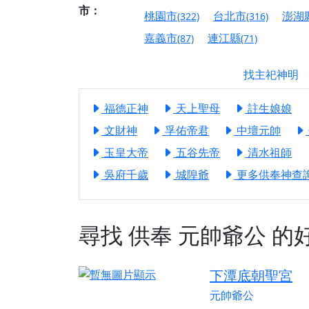
市：
【屏東縣獅子鄉 楓
桃園市
台北市
澎湖
(322)
(316)
終追遠、廣植福田
嘉義市
連江縣
(87)
(71)
【桃園市 桃園蓮華
願平安順遂的慈悲心
找主祀神明
【桃園龜山 慈恩宮
福德正神
天上聖母
註生娘娘
【新北貢寮 南極玉
下善緣。
文財神
孚佑帝君
中壇元帥
【桃園慈善宮(天公
玉皇大帝
五谷先帝
清水祖師
是「超級加倍」！
吳府千歲
城隍爺
更多供奉神查詢.
【台北北投 福慶宮
【桃園龜山 慈恩宮
尋找
供奉
元帥爺公
的
【桃園龜山 慈恩宮
【新北八里 紫德宮
下潭底朝聖宮
【台北北投金虎爺會
元帥爺公
【新北八里 紫德宮