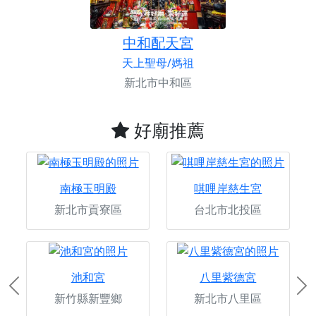
中和配天宮
天上聖母/媽祖
新北市中和區
好廟推薦
南極玉明殿
唭哩岸慈生宮
新北市貢寮區
台北市北投區
池和宮
八里紫德宮
Previous
Ne
新竹縣新豐鄉
新北市八里區