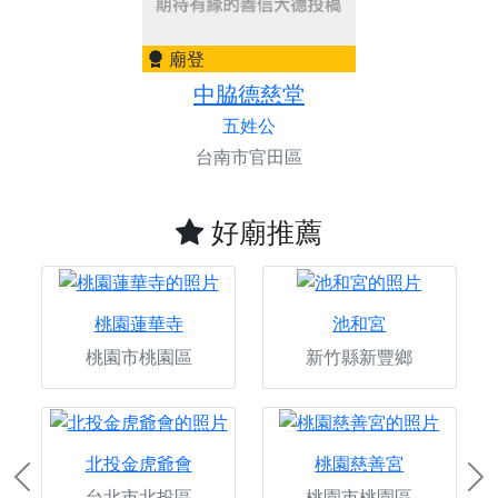
廟登
中脇德慈堂
五姓公
台南市官田區
好廟推薦
桃園蓮華寺
池和宮
桃園市桃園區
新竹縣新豐鄉
北投金虎爺會
桃園慈善宮
Previous
Ne
台北市北投區
桃園市桃園區