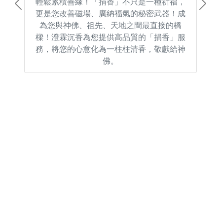
輕鬆累積善緣！「捐香」不只是一種祈福，
Previous
Next
更是您改善磁場、廣納福氣的秘密武器！成
為您與神佛、祖先、天地之間最直接的橋
樑！澄霖沉香為您提供高品質的「捐香」服
務，將您的心意化為一柱柱清香，敬獻給神
佛。