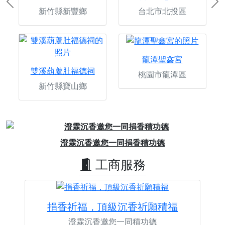
Previous
Ne
新竹縣新豐鄉
台北市北投區
龍潭聖鑫宮
雙溪葫蘆肚福德祠
桃園市龍潭區
新竹縣寶山鄉
Previous
Next
澄霖沉香邀您一同捐香積功德
工商服務
捐香祈福，頂級沉香祈願積福
澄霖沉香邀您一同積功德