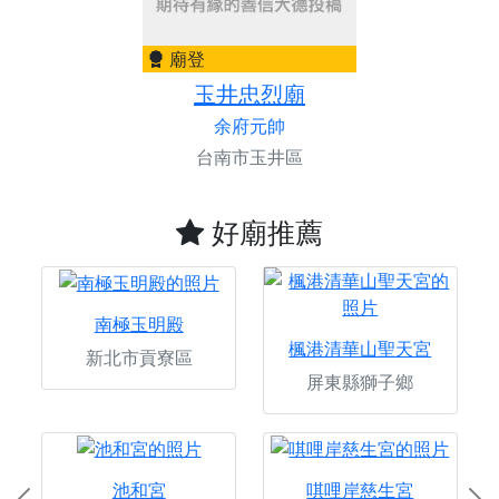
廟登
玉井忠烈廟
余府元帥
台南市玉井區
好廟推薦
南極玉明殿
楓港清華山聖天宮
新北市貢寮區
屏東縣獅子鄉
池和宮
唭哩岸慈生宮