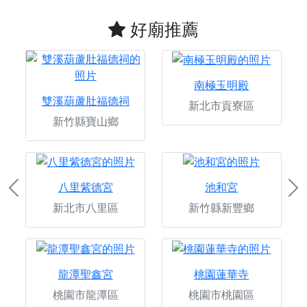
好廟推薦
南極玉明殿
雙溪葫蘆肚福德祠
新北市貢寮區
新竹縣寶山鄉
八里紫德宮
池和宮
Previous
Ne
新北市八里區
新竹縣新豐鄉
龍潭聖鑫宮
桃園蓮華寺
桃園市龍潭區
桃園市桃園區