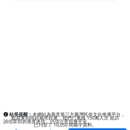
站長提醒：
本網站為善意第三方臺灣民俗文化推廣平台，
歡迎來到拜好廟求好運，我們已累積
150萬人次
造訪
請信眾切勿過度迷信，仍須注意自身平安。
已刊登了
10,050
間廟宇資料。